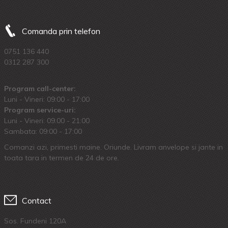
Comanda prin telefon
0751 136 440
0312 287 300
Program call-center:
Luni - Vineri: 09:00 - 17:00
Program service-uri:
Luni - Vineri: 09.00 - 21:00
Sambata: 09:00 - 17:00
Comanzi azi, primesti maine. Oriunde. Livram anvelope si jante in
toata tara in termen de 24 de ore.
Contact
Sos. Fundeni 120A