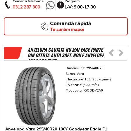
Comenzi telefonice
Program
0312 287 300
L-V: 9:00-17:00
Comandă rapidă
Te sunăm înapoi
ANVELOPA CAUTATA NU MAI FACE PARTE
DIN OFERTA AUTO SOFT. NOILE ANVELOPE
SIMILARE SUNT
Dimensiune:
295/40R20
Sezon:
Vara
I. Incarcare:
106 (950kg/anv.)
I. Viteza:
Y (300km/h)
Producator:
GOODYEAR
Anvelopa Vara 295/40R20 106Y Goodyear Eagle F1
A