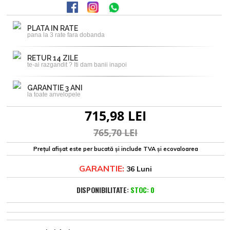
PLATA IN RATE
pana la 3 rate fara dobanda
RETUR 14 ZILE
te-ai razgandit ? Iti dam banii inapoi
GARANTIE 3 ANI
la toate anvelopele
715,98 LEI
765,70 LEI
Prețul afișat este per bucată și include TVA și ecovaloarea
GARANTIE:
36 Luni
DISPONIBILITATE:
STOC: 0