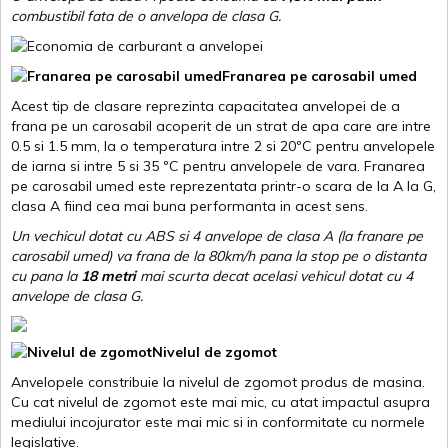
combustibil fata de o anvelopa de clasa G.
Franarea pe carosabil umed
Acest tip de clasare reprezinta capacitatea anvelopei de a
frana pe un carosabil acoperit de un strat de apa care are intre
0.5 si 1.5 mm, la o temperatura intre 2 si 20ºC pentru anvelopele
de iarna si intre 5 si 35 ºC pentru anvelopele de vara. Franarea
pe carosabil umed este reprezentata printr-o scara de la A la G,
clasa A fiind cea mai buna performanta in acest sens.
Un vechicul dotat cu ABS si 4 anvelope de clasa A (la franare pe
carosabil umed) va frana de la 80km/h pana la stop pe o distanta
cu pana la
18 metri
mai scurta decat acelasi vehicul dotat cu 4
anvelope de clasa G
.
Nivelul de zgomot
Anvelopele constribuie la nivelul de zgomot produs de masina.
Cu cat nivelul de zgomot este mai mic, cu atat impactul asupra
mediului incojurator este mai mic si in conformitate cu normele
legislative.