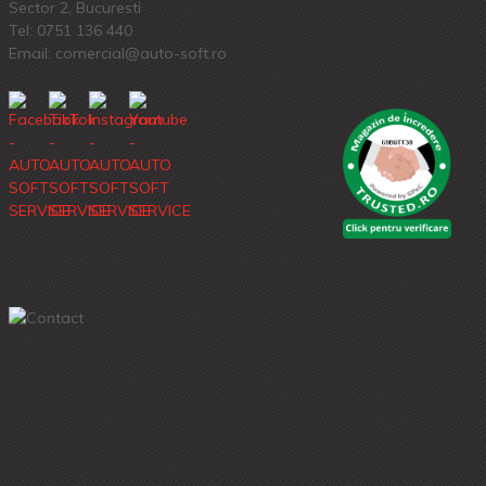
Sector 2, Bucuresti
Tel:
0751 136 440
Email: comercial@auto-soft.ro