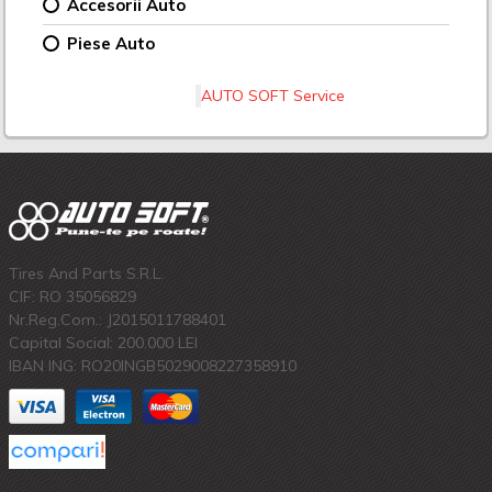
Accesorii Auto
Piese Auto
AUTO SOFT Service
Tires And Parts S.R.L.
CIF: RO 35056829
Nr.Reg.Com.: J2015011788401
Capital Social: 200.000 LEI
IBAN ING: RO20INGB5029008227358910