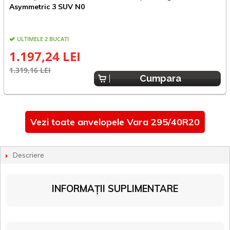
Asymmetric 3 SUV N0
ULTIMELE 2 BUCATI
1.197,24 LEI
1.319,16 LEI
1
Cumpara
Vezi toate anvelopele Vara 295/40R20
Descriere
INFORMAȚII SUPLIMENTARE