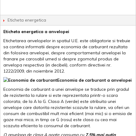
Eticheta energetica
Eticheta energetica a anvelopei
Etichetarea anvelopelor in spatiul U.E. este obligatorie si trebuie
sa contina informatii despre economia de carburant rezultata
din folosirea anvelopei, despre comportamentul anvelopei la
franare pe carosabil umed si despre zgomotul produs de
anvelopa respectiva (in decibeli), conform directivei nr.
1222/2009, din noiembrie 2012.
Economia de carburant a anvelopei
Economia de carburant a unei anvelope se traduce prin gradul
de rezistenta la rulare si este reprezentata printr-o scara
colorata, de la A la G. Clasa A (verde) este atribuita unei
anvelope care datorita rezistentei scazute la rulare, va oferi un
consum de combustibil mult mai eficient (mai mic) si o emisia de
gaze mai mica, in timp ce G (rosu) este clasa cu cea mai
scazuta eficienta la consumul de carburant.
O anvelopa de clasa A poate consuma cu
7,5% mai putin