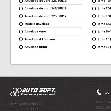
Anvelope de vara 225/40R18
Jante TO
Anvelope de vara 245/45R18
Jante F
Anvelope de vara 225/50R17
Jante FO
Modele anvelope
Jante SK
Anvelope vara
Jante B
Anvelope All Season
Jante 16 ț
Anvelope iarna
Jante 17 ț
Com
0751 136
Tires And Parts S.R.L.
0312 287
CIF: RO 35056829