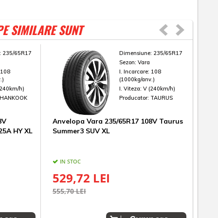
PE SIMILARE SUNT
:
235/65R17
Dimensiune:
235/65R17
Sezon:
Vara
:
108
I. Incarcare:
108
.)
(1000kg/anv.)
(240km/h)
I. Viteza:
V (240km/h)
HANKOOK
Producator:
TAURUS
8V
Anvelopa Vara 235/65R17 108V Taurus
Anve
25A HY XL
Summer3 SUV XL
Pow
IN STOC
IN
529,72 LEI
62
555,70 LEI
654,