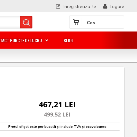
Inregistreaza-te
Logare
Cos
TACT PUNCTE DE LUCRU
BLOG
467,21 LEI
499,52 LEI
Prețul afișat este per bucată și include TVA și ecovaloarea