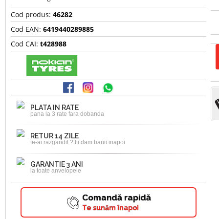
Cod produs:
46282
Cod EAN:
6419440289885
Cod CAI:
t428988
PLATA IN RATE
pana la 3 rate fara dobanda
RETUR 14 ZILE
te-ai razgandit ? Iti dam banii inapoi
GARANTIE 3 ANI
la toate anvelopele
Comandă rapidă
Te sunăm înapoi