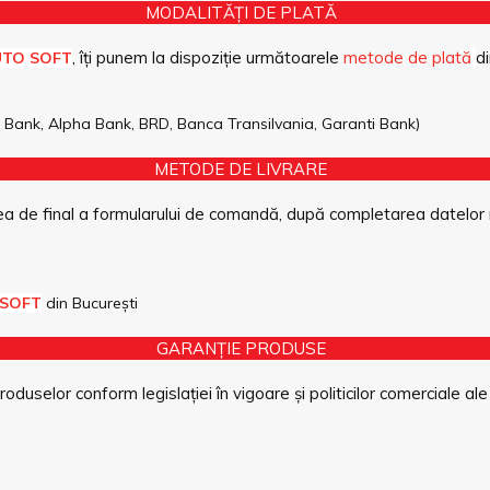
MODALITĂȚI DE PLATĂ
, îți punem la dispoziție următoarele
metode de plată
di
UTO SOFT
pe Bank, Alpha Bank, BRD, Banca Transilvania, Garanti Bank)
METODE DE LIVRARE
a de final a formularului de comandă, după completarea datelor 
 SOFT
din București
GARANȚIE PRODUSE
duselor conform legislației în vigoare și politicilor comerciale ale