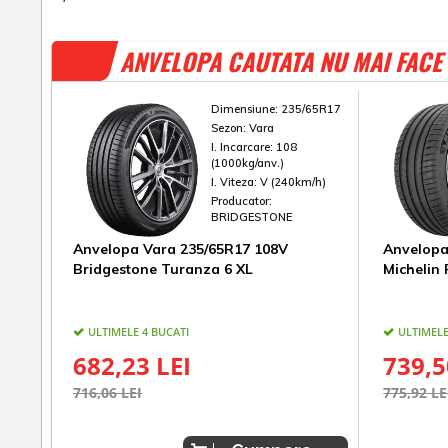
ANVELOPA CAUTATA NU MAI FACE 
Dimensiune:
235/65R17
Sezon:
Vara
I. Incarcare:
108
(1000kg/anv.)
I. Viteza:
V (240km/h)
Producator:
BRIDGESTONE
Anvelopa Vara 235/65R17 108V
Anvelopa
Bridgestone Turanza 6 XL
Michelin 
ULTIMELE 4 BUCATI
ULTIMELE
682,23 LEI
739,5
716,06 LEI
775,92 LE