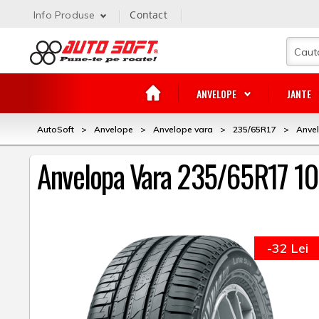
Contact
Info Produse
ANVELOPE
JANTE
AutoSoft
>
Anvelope
>
Anvelope vara
>
235/65R17
>
Anve
Anvelopa Vara 235/65R17 1
-32 Lei