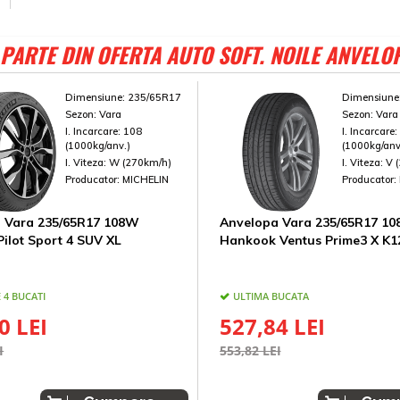
PARTE DIN OFERTA AUTO SOFT. NOILE ANVELO
Dimensiune:
235/65R17
Dimensiune
Sezon:
Vara
Sezon:
Vara
I. Incarcare:
108
I. Incarcare
(1000kg/anv.)
(1000kg/anv
I. Viteza:
W (270km/h)
I. Viteza:
V 
Producator:
MICHELIN
Producator:
 Vara 235/65R17 108W
Anvelopa Vara 235/65R17 10
Pilot Sport 4 SUV XL
Hankook Ventus Prime3 X K1
 4 BUCATI
ULTIMA BUCATA
0 LEI
527,84 LEI
I
553,82 LEI