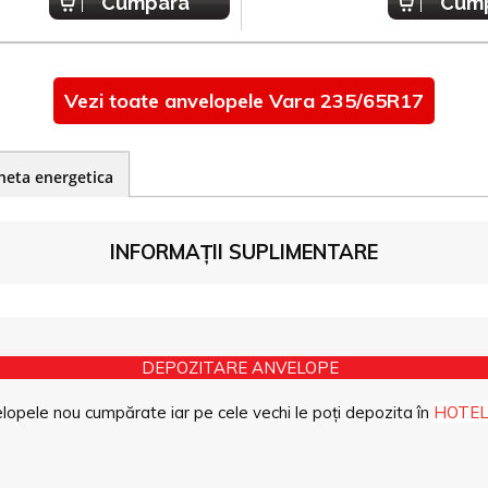
Cumpara
Cum
Vezi toate anvelopele Vara 235/65R17
heta energetica
INFORMAȚII SUPLIMENTARE
DEPOZITARE ANVELOPE
opele nou cumpărate iar pe cele vechi le poți depozita în
HOTEL