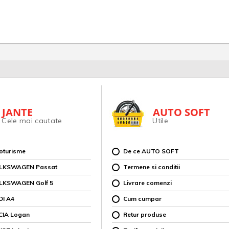
JANTE
AUTO SOFT
Cele mai cautate
Utile
toturisme
De ce AUTO SOFT
OLKSWAGEN Passat
Termene si conditii
OLKSWAGEN Golf 5
Livrare comenzi
DI A4
Cum cumpar
CIA Logan
Retur produse