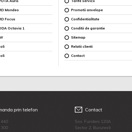
YOTA Auris
Tarife servicii
ORD Mondeo
Promotii anvelope
RD Focus
Confidentialitate
ODA Octavia 1
Conditii de garantie
MW
Sitemap
oli
Relatii clienti
oli
Contact
anda prin telefon
Contact
 440
Sos. Fundeni 120A
 300
Sector 2, Bucuresti