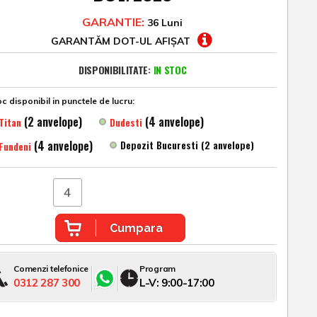
GARANTIE:
36 Luni
GARANTĂM DOT-UL AFIȘAT
DISPONIBILITATE:
IN STOC
c disponibil in punctele de lucru:
(2 anvelope)
(4 anvelope)
Titan
Dudesti
(4 anvelope)
Depozit Bucuresti (2 anvelope)
Fundeni
Cumpara
Comenzi telefonice
Program
0312 287 300
L-V: 9:00-17:00