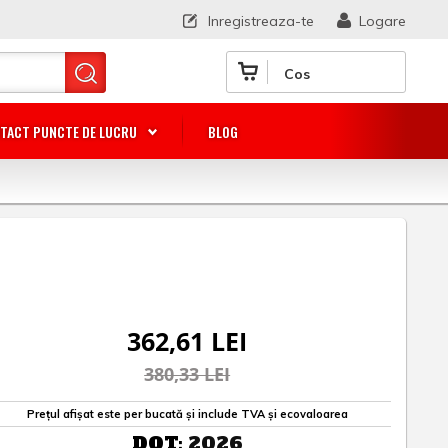
Inregistreaza-te
Logare
Cos
TACT PUNCTE DE LUCRU
BLOG
362,61 LEI
380,33 LEI
Prețul afișat este per bucată și include TVA și ecovaloarea
DOT:
2026