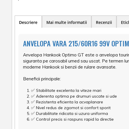
Descriere
Mai multe informatii
Recenzii
Etic
ANVELOPA VARA 215/60R16 99V OPTIM
Anvelopa Hankook Optimo GT este o anvelopa touring p
siguranta pe carosabil umed sau uscat. Pe termen lung
moderne Hankook si benzii de rulare avansate.
Beneficii principale:
✅
Stabilitate excelenta la viteze mari
✅
Aderenta optima pe drumuri uscate si ude
✅
Rezistenta eficienta la acvaplanare
✅
Nivel redus de zgomot si confort sporit
✅
Durabilitate ridicata si uzura uniforma
✅
Control precis si raspuns rapid la directie