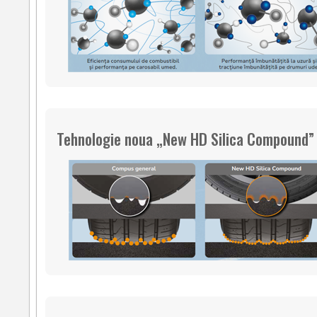
Tehnologie noua „New HD Silica Compound”