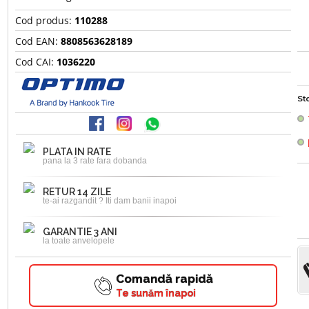
Cod produs:
110288
Cod EAN:
8808563628189
Cod CAI:
1036220
Sto
PLATA IN RATE
pana la 3 rate fara dobanda
RETUR 14 ZILE
te-ai razgandit ? Iti dam banii inapoi
GARANTIE 3 ANI
la toate anvelopele
Comandă rapidă
Te sunăm înapoi