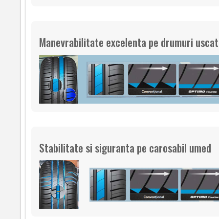
Manevrabilitate excelenta pe drumuri usca
Stabilitate si siguranta pe carosabil umed