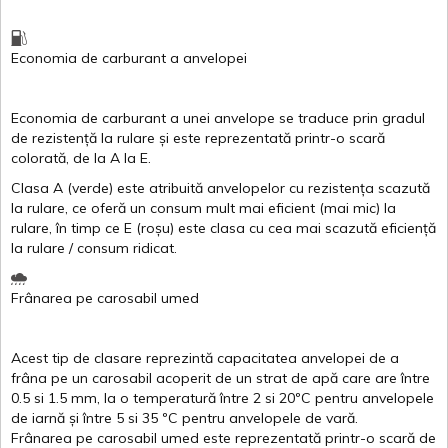
Economia de carburant
a
anvelopei
Economia de carburant a
unei
anvelope
se traduce
prin
gradul
de
rezistență
la
rulare
și
este
reprezentată
printr
-o
scară
colorată
, de la
A
la
E
.
Clasa
A
(
verde
)
este
atribuită
anvelopelor
cu
rezistența
scazută
la
rulare
,
ce
oferă
un
consum
mult
mai
eficient
(
mai
mic) la
rulare
,
în
timp
ce
E
(
roșu
)
este
clasa
cu
cea
mai
scazută
eficiență
la
rulare
/
consum
ridicat
.
Frânarea
pe
carosabil
umed
Acest
tip de
clasare
reprezintă
capacitatea
anvelopei
de a
frâna
pe un
carosabil
acoperit
de un
strat
de
apă
care are
între
0.5
si
1.5 mm, la o
temperatură
între
2
si
20ºC
pentru
anvelopele
de
iarnă
și
între
5
si
35 ºC
pentru
anvelopele
de
vară
.
Frânarea
pe
carosabil
umed
este
reprezentată
printr
-o
scară
de