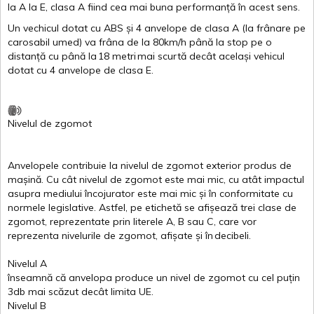
la
A
la
E
,
clasa
A
fiind
cea
mai
buna
performanță
în
acest
sens.
Un
vechicul
dotat
cu ABS
și
4
anvelope
de
clasa
A
(la
frânare
pe
carosabil
umed
)
va
frâna
de la 80km/h
până
la stop pe o
distanță
cu
până
la
18
metri
mai
scurtă
decât
același
vehicul
dotat
cu 4
anvelope
de
clasa
E
.
Nivelul
de
zgomot
Anvelopele
contribuie
la
nivelul
de
zgomot
exterior
produs
de
mașină
. Cu
cât
nivelul
de
zgomot
este
mai
mic, cu
atât
impactul
asupra
mediului
încojurator
este
mai
mic
și
în
conformitate
cu
normele
legislative.
Astfel
, pe
etichetă
se
afișează
trei
clase
de
zgomot
,
reprezentate
prin
literele
A
,
B
sau
C
, care
vor
reprezenta
nivelurile
de
zgomot
,
afișate
și
în
decibeli
.
Nivelul
A
înseamnă
că
anvelopa
produce un
nivel
de
zgomot
cu
cel
puțin
3db
mai
scăzut
decât
limita
UE.
Nivelul
B