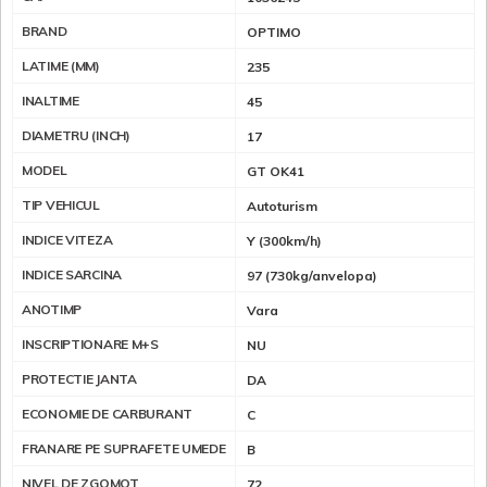
BRAND
OPTIMO
LATIME (MM)
235
INALTIME
45
DIAMETRU (INCH)
17
MODEL
GT OK41
TIP VEHICUL
Autoturism
INDICE VITEZA
Y (300km/h)
INDICE SARCINA
97 (730kg/anvelopa)
ANOTIMP
Vara
INSCRIPTIONARE M+S
NU
PROTECTIE JANTA
DA
ECONOMIE DE CARBURANT
C
FRANARE PE SUPRAFETE UMEDE
B
NIVEL DE ZGOMOT
72