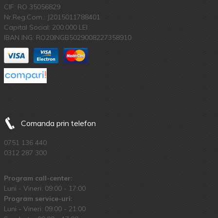
CIF: RO 35056829
Nr.Reg.Com.: J2015011788401
Capital Social: 200.000 LEI
IBAN ING: RO20INGB5029008227358910
Comanda prin telefon
0751 136 440
0312 287 300
Program call-center:
Luni - Vineri: 09:00 - 17:00
Program service-uri:
Luni - Vineri: 09.00 - 21:00