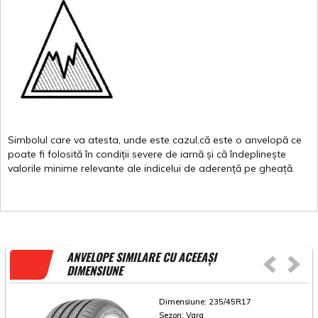
Simbolul
care
va
atesta
,
unde
este
cazul,că
este
o
anvelopă
ce
poate
fi
folosită
în
condiții
severe de
iarnă
și
că
îndeplinește
valorile
minime
relevante
ale
indicelui
de
aderență
pe
gheață
.
ANVELOPE SIMILARE CU ACEEAȘI
DIMENSIUNE
Dimensiune:
235/45R17
Sezon:
Vara