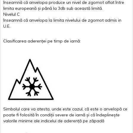
înseamnă
că
anvelopa
produce un
nivel
de
zgomot
aflat
între
limita
europeană
și
până
la 3db sub
această
limită
.
Nivelul
C
înseamnă
că
anvelopa
la
limita
nivelului
de
zgomot
admis in
U.E.
Clasificarea
aderenței
pe
timp
de
iarnă
:
Simbolul
care
va
atesta
,
unde
este
cazul
,
că
este
o
anvelopă
ce
poate
fi
folosită
în
condiții
severe de
iarnă
și
că
îndeplinește
valor
i
le
minime
ale
indicelui
de
aderență
pe
zăpadă