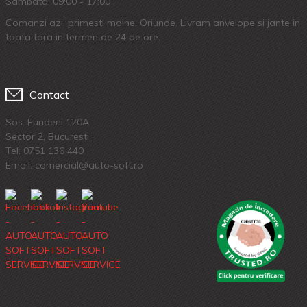
Sambata: 09:00 - 17:00
Comanzi azi, primesti maine. Oriunde. Livram anvelope si jante in
toata tara in termen de 24 de ore.
Contact
Sos. Fundeni 120A
Sector 2, Bucuresti
Tel:
0751 136 440
Email: comercial@auto-soft.ro