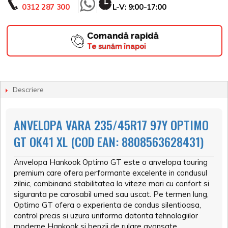
0312 287 300
L-V: 9:00-17:00
Comandă rapidă
Te sunăm înapoi
Descriere
ANVELOPA VARA 235/45R17 97Y OPTIMO
GT OK41 XL (COD EAN: 8808563628431)
Anvelopa Hankook Optimo GT este o anvelopa touring
premium care ofera performante excelente in condusul
zilnic, combinand stabilitatea la viteze mari cu confort si
siguranta pe carosabil umed sau uscat. Pe termen lung,
Optimo GT ofera o experienta de condus silentioasa,
control precis si uzura uniforma datorita tehnologiilor
moderne Hankook si benzii de rulare avansate.