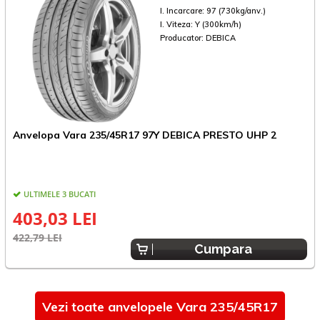
I. Incarcare:
97 (730kg/anv.)
I. Viteza:
Y (300km/h)
Producator:
DEBICA
A
Anvelopa Vara 235/45R17 97Y DEBICA PRESTO UHP 2
A
ULTIMELE 3 BUCATI
403,03 LEI
5
422,79 LEI
Cumpara
Vezi toate anvelopele Vara 235/45R17