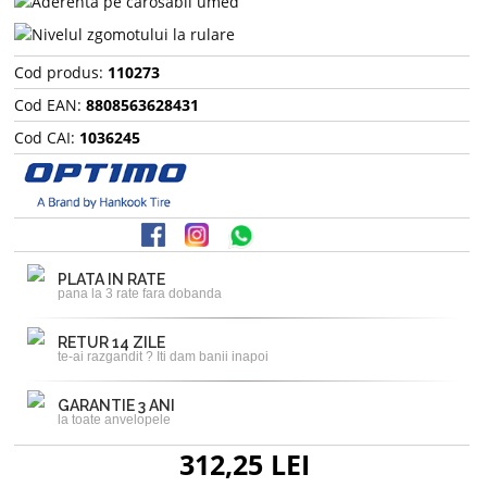
Cod produs:
110273
Cod EAN:
8808563628431
Cod CAI:
1036245
PLATA IN RATE
pana la 3 rate fara dobanda
RETUR 14 ZILE
te-ai razgandit ? Iti dam banii inapoi
GARANTIE 3 ANI
la toate anvelopele
312,25 LEI