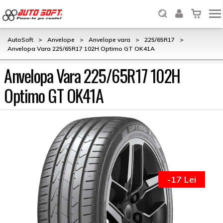
AutoSoft
>
Anvelope
>
Anvelope vara
>
225/65R17
>
Anvelopa Vara 225/65R17 102H Optimo GT OK41A
Anvelopa Vara 225/65R17 102H
Optimo GT OK41A
-17 Lei