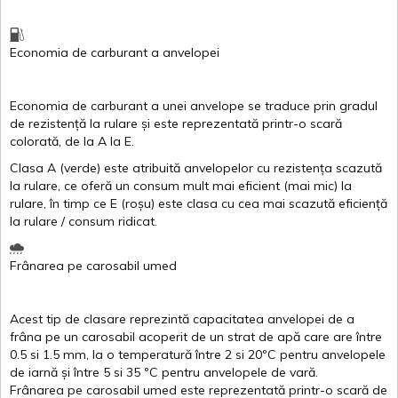
Economia de carburant
a
anvelopei
Economia de carburant a
unei
anvelope
se traduce
prin
gradul
de
rezistență
la
rulare
și
este
reprezentată
printr
-o
scară
colorată
, de la
A
la
E
.
Clasa
A
(
verde
)
este
atribuită
anvelopelor
cu
rezistența
scazută
la
rulare
,
ce
oferă
un
consum
mult
mai
eficient
(
mai
mic) la
rulare
,
în
timp
ce
E
(
roșu
)
este
clasa
cu
cea
mai
scazută
eficiență
la
rulare
/
consum
ridicat
.
Frânarea
pe
carosabil
umed
Acest
tip de
clasare
reprezintă
capacitatea
anvelopei
de a
frâna
pe un
carosabil
acoperit
de un
strat
de
apă
care are
între
0.5
si
1.5 mm, la o
temperatură
între
2
si
20ºC
pentru
anvelopele
de
iarnă
și
între
5
si
35 ºC
pentru
anvelopele
de
vară
.
Frânarea
pe
carosabil
umed
este
reprezentată
printr
-o
scară
de