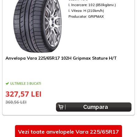
I. Incarcare:
102 (850kg/anv.)
I. Viteza:
H (210km/h)
Producator:
GRIPMAX
Anvelopa Vara 225/65R17 102H Gripmax Stature H/T
A
ULTIMELE 3 BUCATI
327,57 LEI
360,56 LEI
5
Cumpara
Vezi toate anvelopele Vara 225/65R17