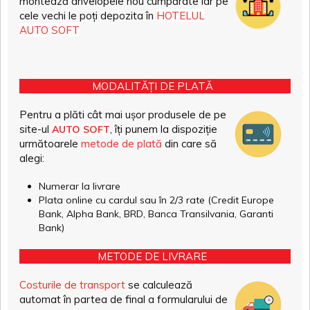
montează anvelopele nou cumpărate iar pe
cele vechi le poți depozita în
HOTELUL
AUTO SOFT
MODALITĂȚI DE PLATĂ
Pentru a plăti cât mai ușor produsele de pe
site-ul
, îți punem la dispoziție
AUTO SOFT
următoarele
metode de plată
din care să
alegi:
Numerar la livrare
Plata online cu cardul sau în 2/3 rate (Credit Europe
Bank, Alpha Bank, BRD, Banca Transilvania, Garanti
Bank)
METODE DE LIVRARE
Costurile de transport
se calculează
automat în partea de final a formularului de