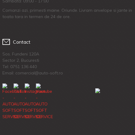
Sambata: 09:00 - 17:00
Comanzi azi, primesti maine. Oriunde. Livram anvelope si jante in
toata tara in termen de 24 de ore.
Contact
Sos. Fundeni 120A
Sector 2, Bucuresti
Tel:
0751 136 440
Email: comercial@auto-soft.ro