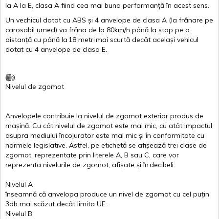
la
A
la
E
,
clasa
A
fiind
cea
mai
buna
performanță
în
acest
sens.
Un
vechicul
dotat
cu ABS
și
4
anvelope
de
clasa
A
(la
frânare
pe
carosabil
umed
)
va
frâna
de la 80km/h
până
la stop pe o
distanță
cu
până
la
18
metri
mai
scurtă
decât
același
vehicul
dotat
cu 4
anvelope
de
clasa
E
.
Nivelul
de
zgomot
Anvelopele
contribuie
la
nivelul
de
zgomot
exterior
produs
de
mașină
. Cu
cât
nivelul
de
zgomot
este
mai
mic, cu
atât
impactul
asupra
mediului
încojurator
este
mai
mic
și
în
conformitate
cu
normele
legislative.
Astfel
, pe
etichetă
se
afișează
trei
clase
de
zgomot
,
reprezentate
prin
literele
A
,
B
sau
C
, care
vor
reprezenta
nivelurile
de
zgomot
,
afișate
și
în
decibeli
.
Nivelul
A
înseamnă
că
anvelopa
produce un
nivel
de
zgomot
cu
cel
puțin
3db
mai
scăzut
decât
limita
UE.
Nivelul
B