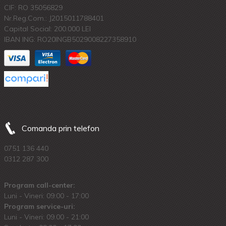
CIF: RO 35056829
Nr.Reg.Com.: J2015011788401
Capital Social: 200.000 LEI
IBAN ING: RO20INGB5029008227358910
Comanda prin telefon
0751 136 440
0312 287 300
Program call-center:
Luni - Vineri: 09:00 - 17:00
Program service-uri:
Luni - Vineri: 09.00 - 21:00