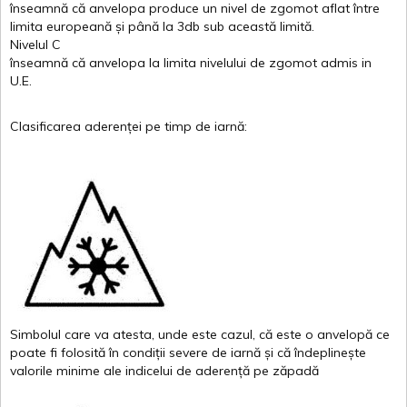
înseamnă
că
anvelopa
produce un
nivel
de
zgomot
aflat
între
limita
europeană
și
până
la 3db sub
această
limită
.
Nivelul
C
înseamnă
că
anvelopa
la
limita
nivelului
de
zgomot
admis in
U.E.
Clasificarea
aderenței
pe
timp
de
iarnă
:
Simbolul
care
va
atesta
,
unde
este
cazul
,
că
este
o
anvelopă
ce
poate
fi
folosită
în
condiții
severe de
iarnă
și
că
îndeplinește
valor
i
le
minime
ale
indicelui
de
aderență
pe
zăpadă