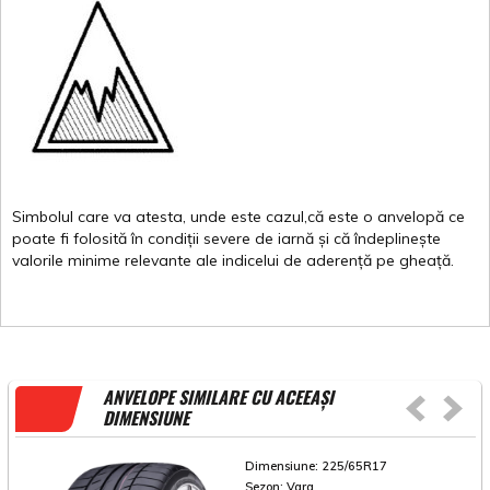
Simbolul
care
va
atesta
,
unde
este
cazul,că
este
o
anvelopă
ce
poate
fi
folosită
în
condiții
severe de
iarnă
și
că
îndeplinește
valorile
minime
relevante
ale
indicelui
de
aderență
pe
gheață
.
ANVELOPE SIMILARE CU ACEEAȘI
DIMENSIUNE
Dimensiune:
225/65R17
Sezon:
Vara