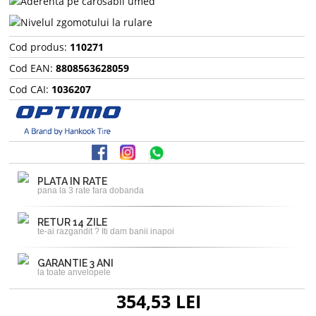
Cod produs:
110271
Cod EAN:
8808563628059
Cod CAI:
1036207
PLATA IN RATE
pana la 3 rate fara dobanda
RETUR 14 ZILE
te-ai razgandit ? Iti dam banii inapoi
GARANTIE 3 ANI
la toate anvelopele
354,53 LEI