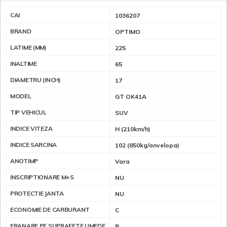
CAI
1036207
BRAND
OPTIMO
LATIME (MM)
225
INALTIME
65
DIAMETRU (INCH)
17
MODEL
GT OK41A
TIP VEHICUL
SUV
INDICE VITEZA
H (210km/h)
INDICE SARCINA
102 (850kg/anvelopa)
ANOTIMP
Vara
INSCRIPTIONARE M+S
NU
PROTECTIE JANTA
NU
ECONOMIE DE CARBURANT
C
FRANARE PE SUPRAFETE UMEDE
B