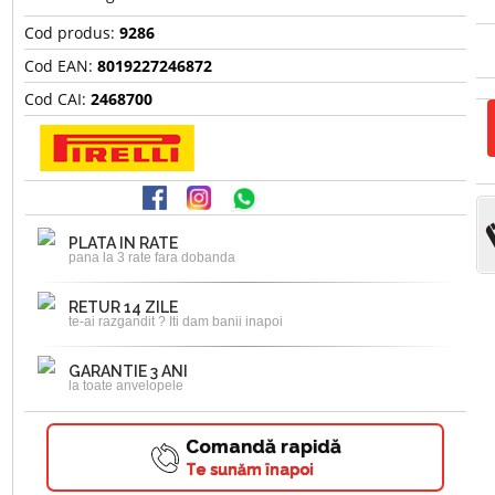
Cod produs:
9286
Cod EAN:
8019227246872
Cod CAI:
2468700
PLATA IN RATE
pana la 3 rate fara dobanda
RETUR 14 ZILE
te-ai razgandit ? Iti dam banii inapoi
GARANTIE 3 ANI
la toate anvelopele
Comandă rapidă
Te sunăm înapoi