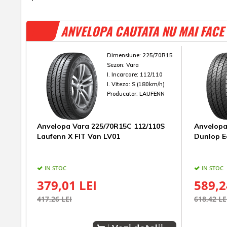
ANVELOPA CAUTATA NU MAI FACE 
Dimensiune:
225/70R15
Sezon:
Vara
I. Incarcare:
112/110
I. Viteza:
S (180km/h)
Producator:
LAUFENN
Anvelopa Vara 225/70R15C 112/110S
Anvelopa
Laufenn X FIT Van LV01
Dunlop E
IN STOC
IN STOC
379,01 LEI
589,2
417,26 LEI
618,42 LE