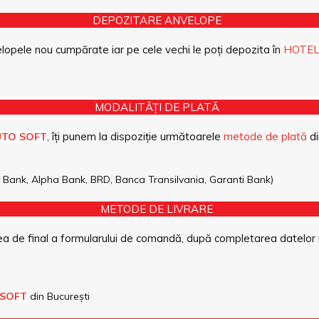
DEPOZITARE ANVELOPE
opele nou cumpărate iar pe cele vechi le poți depozita în
HOTEL
MODALITĂȚI DE PLATĂ
, îți punem la dispoziție următoarele
metode de plată
di
UTO SOFT
pe Bank, Alpha Bank, BRD, Banca Transilvania, Garanti Bank)
METODE DE LIVRARE
a de final a formularului de comandă, după completarea datelor 
 SOFT
din București