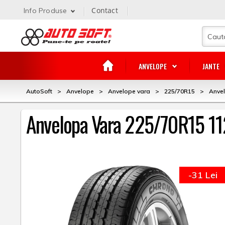
Contact
Info Produse
ANVELOPE
JANTE
AutoSoft
>
Anvelope
>
Anvelope vara
>
225/70R15
>
Anve
Anvelopa Vara 225/70R15 1
-31 Lei