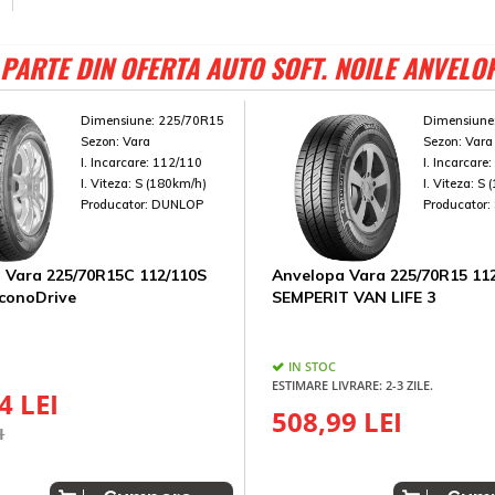
PARTE DIN OFERTA AUTO SOFT. NOILE ANVELO
Dimensiune:
225/70R15
Dimensiune
Sezon:
Vara
Sezon:
Vara
I. Incarcare:
112/110
I. Incarcare
I. Viteza:
S (180km/h)
I. Viteza:
S 
Producator:
DUNLOP
Producator:
 Vara 225/70R15C 112/110S
Anvelopa Vara 225/70R15 11
conoDrive
SEMPERIT VAN LIFE 3
IN STOC
ESTIMARE LIVRARE: 2-3 ZILE.
4 LEI
508,99 LEI
I