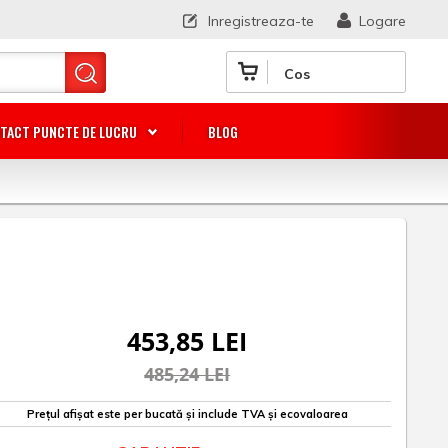
Inregistreaza-te
Logare
Cos
TACT PUNCTE DE LUCRU
BLOG
453,85 LEI
485,24 LEI
Prețul afișat este per bucată și include TVA și ecovaloarea