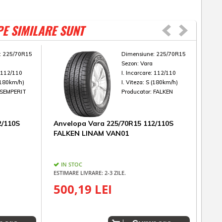
PE SIMILARE SUNT
:
225/70R15
Dimensiune:
225/70R15
Sezon:
Vara
:
112/110
I. Incarcare:
112/110
(180km/h)
I. Viteza:
S (180km/h)
SEMPERIT
Producator:
FALKEN
2/110S
Anvelopa Vara 225/70R15 112/110S
Anv
FALKEN LINAM VAN01
RAD
IN STOC
IN
ESTIMARE LIVRARE: 2-3 ZILE.
ESTIM
500,19 LEI
37