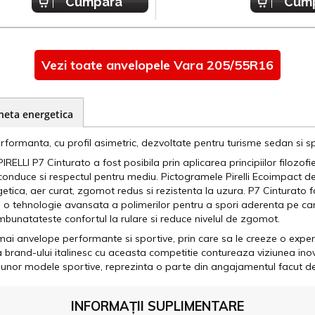
Cumpara
Cum
Vezi toate anvelopele Vara 205/55R16
heta energetica
rformanta, cu profil asimetric, dezvoltate pentru turisme sedan si s
LLI P7 Cinturato a fost posibila prin aplicarea principiilor filozofi
onduce si respectul pentru mediu. Pictogramele Pirelli Ecoimpact d
ergetica, aer curat, zgomot redus si rezistenta la uzura. P7 Cinturat
de o tehnologie avansata a polimerilor pentru a spori aderenta pe c
 imbunatateste confortul la rulare si reduce nivelul de zgomot.
mai anvelope performante si sportive, prin care sa le creeze o expe
rand-ului italinesc cu aceasta competitie contureaza viziunea inovat
a unor modele sportive, reprezinta o parte din angajamentul facut 
INFORMAȚII SUPLIMENTARE