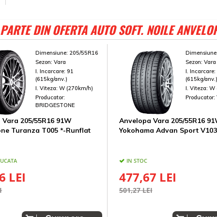
PARTE DIN OFERTA AUTO SOFT. NOILE ANVELO
Dimensiune:
205/55R16
Dimensiune
Sezon:
Vara
Sezon:
Vara
I. Incarcare:
91
I. Incarcare
(615kg/anv.)
(615kg/anv.
I. Viteza:
W (270km/h)
I. Viteza:
W 
Producator:
Producator:
BRIDGESTONE
 Vara 205/55R16 91W
Anvelopa Vara 205/55R16 9
one Turanza T005 *-Runflat
Yokohama Advan Sport V103
BUCATA
IN STOC
6 LEI
477,67 LEI
I
501,27 LEI