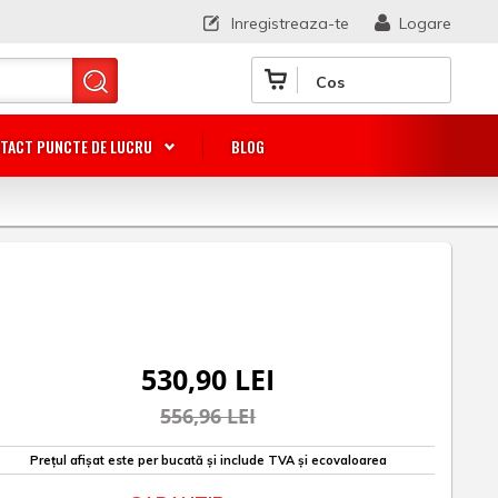
Inregistreaza-te
Logare
Cos
TACT PUNCTE DE LUCRU
BLOG
530,90 LEI
556,96 LEI
Prețul afișat este per bucată și include TVA și ecovaloarea