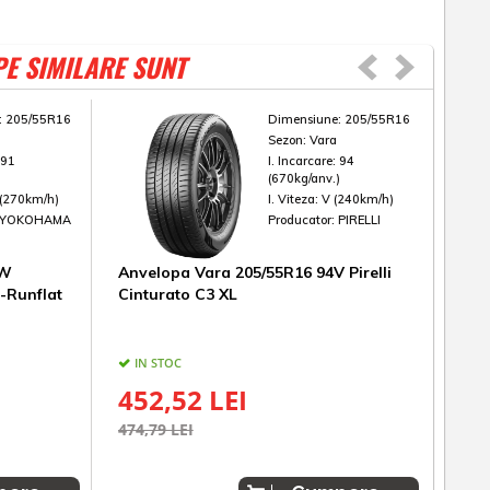
PE SIMILARE SUNT
:
205/55R16
Dimensiune:
205/55R16
Sezon:
Vara
:
91
I. Incarcare:
94
)
(670kg/anv.)
(270km/h)
I. Viteza:
V (240km/h)
YOKOHAMA
Producator:
PIRELLI
1W
Anvelopa Vara 205/55R16 94V Pirelli
Anve
-Runflat
Cinturato C3 XL
Pow
IN STOC
IN
452,52 LEI
41
474,79 LEI
435,