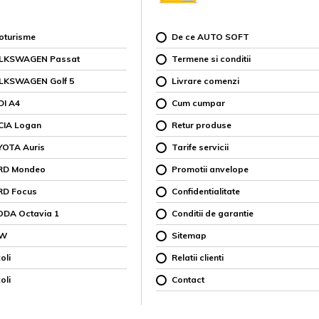
toturisme
De ce AUTO SOFT
OLKSWAGEN Passat
Termene si conditii
OLKSWAGEN Golf 5
Livrare comenzi
DI A4
Cum cumpar
CIA Logan
Retur produse
YOTA Auris
Tarife servicii
ORD Mondeo
Promotii anvelope
RD Focus
Confidentialitate
ODA Octavia 1
Conditii de garantie
MW
Sitemap
oli
Relatii clienti
oli
Contact