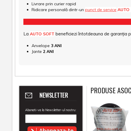
Livrare prin curier rapid
Ridicare personală dintr-un
punct de service
AUTO
La
beneficiezi întotdeauna de garanția pro
AUTO SOFT
Anvelope
3 ANI
Jante
2 ANI
PRODUSE ASOC
NEWSLETTER
Abonati-va la Newsletter-ul nostru:
Aboneaza-te