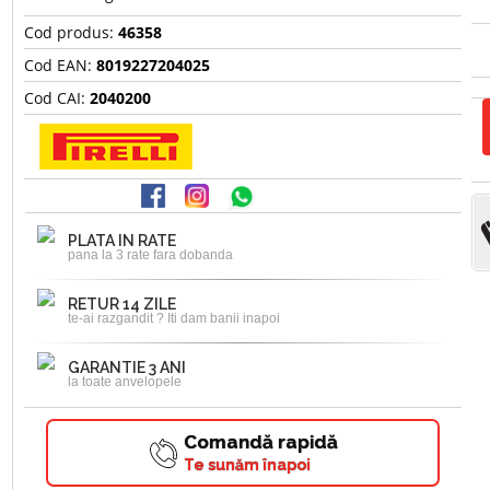
Cod produs:
46358
Cod EAN:
8019227204025
Cod CAI:
2040200
PLATA IN RATE
pana la 3 rate fara dobanda
RETUR 14 ZILE
te-ai razgandit ? Iti dam banii inapoi
GARANTIE 3 ANI
la toate anvelopele
Comandă rapidă
Te sunăm înapoi