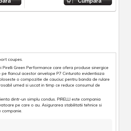
para
Cumpara
port coupes.
ei Pirelli Green Performance care ofera produse sinergice
e pe flancul acestor anvelope P7 Cinturato evidentiaza
o foloseste o compozitie de cauciuc pentru banda de rulare
arosabil umed si uscat in timp ce reduce consumul de
rienta dintr-un simplu condus. PIRELLI este compania
oare pe care o au. Asigurarea stabilitatii tehnice si
de companie.