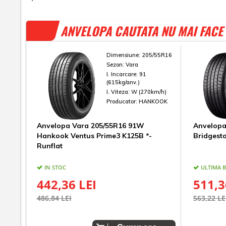
ANVELOPA CAUTATA NU MAI FACE 
Dimensiune:
205/55R16
Sezon:
Vara
I. Incarcare:
91
(615kg/anv.)
I. Viteza:
W (270km/h)
Producator:
HANKOOK
Anvelopa Vara 205/55R16 91W
Anvelopa
Hankook Ventus Prime3 K125B *-
Bridgest
Runflat
IN STOC
ULTIMA 
442,36 LEI
511,3
486,84 LEI
563,22 LE