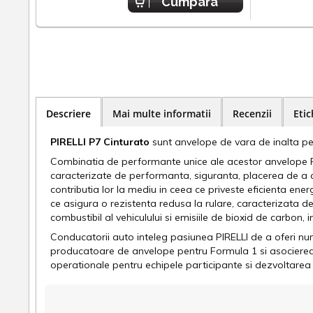
Cumpara
Descriere
Mai multe informatii
Recenzii
Etic
PIRELLI P7
Cinturato
sunt anvelope de vara de inalta pe
Combinatia de performante unice ale acestor anvelope PIRE
caracterizate de performanta, siguranta, placerea de a c
contributia lor la mediu in ceea ce priveste eficienta en
ce asigura o rezistenta redusa la rulare, caracterizata 
combustibil al vehiculului si emisiile de bioxid de carbon,
Conducatorii auto inteleg pasiunea PIRELLI de a oferi nu
producatoare de anvelope pentru Formula 1 si asocierea b
operationale pentru echipele participante si dezvoltare