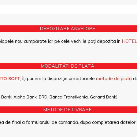
DEPOZITARE ANVELOPE
opele nou cumpărate iar pe cele vechi le poți depozita în
HOTEL
MODALITĂȚI DE PLATĂ
, îți punem la dispoziție următoarele
metode de plată
di
UTO SOFT
pe Bank, Alpha Bank, BRD, Banca Transilvania, Garanti Bank)
METODE DE LIVRARE
a de final a formularului de comandă, după completarea datelor 