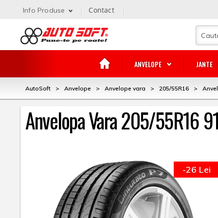
Contact
Info Produse
ANVELOPE
JANTE
AutoSoft
>
Anvelope
>
Anvelope vara
>
205/55R16
>
Anvel
Anvelopa Vara 205/55R16 91W
-26 Lei