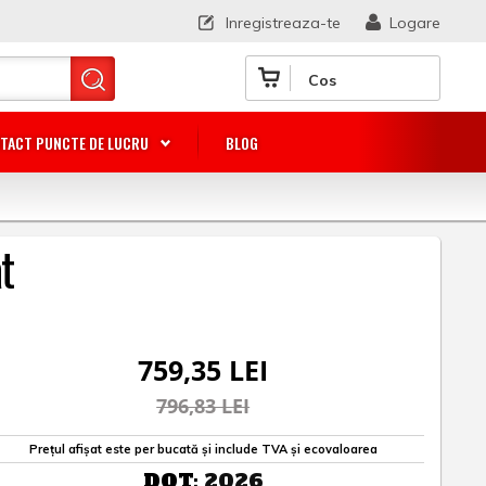
Inregistreaza-te
Logare
Cos
TACT PUNCTE DE LUCRU
BLOG
t
759,35 LEI
796,83 LEI
Prețul afișat este per bucată și include TVA și ecovaloarea
DOT:
2026