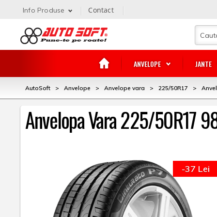
Contact
Info Produse
ANVELOPE
JANTE
AutoSoft
>
Anvelope
>
Anvelope vara
>
225/50R17
>
Anvel
Anvelopa Vara 225/50R17 98Y 
-37 Lei