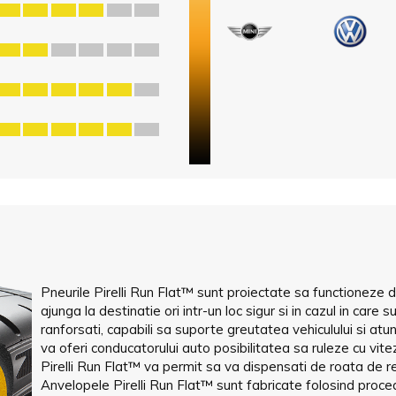
Pneurile Pirelli Run Flat™ sunt proiectate sa functioneze d
ajunga la destinatie ori intr-un loc sigur si in cazul in care 
ranforsati, capabili sa suporte greutatea vehiculului si atu
va oferi conducatorului auto posibilitatea sa ruleze cu vite
Pirelli Run Flat™ va permit sa va dispensati de roata de re
Anvelopele Pirelli Run Flat™ sunt fabricate folosind proc