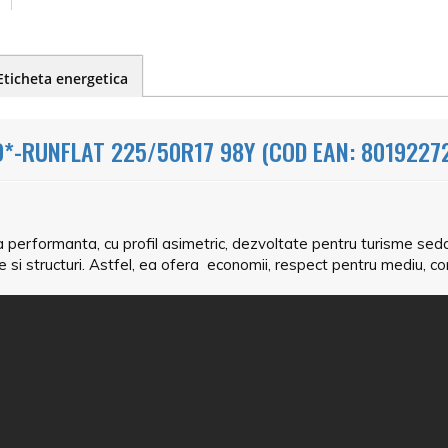
Eticheta energetica
*-RUNFLAT 225/50R17 98Y (COD EAN: 8019227
 performanta, cu profil asimetric, dezvoltate pentru turisme se
 si structuri. Astfel, ea ofera economii, respect pentru mediu, con