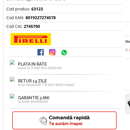
Cod produs:
63123
Cod EAN:
8019227274578
Cod CAI:
2745700
Sto
PLATA IN RATE
pana la 3 rate fara dobanda
RETUR 14 ZILE
te-ai razgandit ? Iti dam banii inapoi
GARANTIE 3 ANI
la toate anvelopele
Comandă rapidă
Te sunăm înapoi