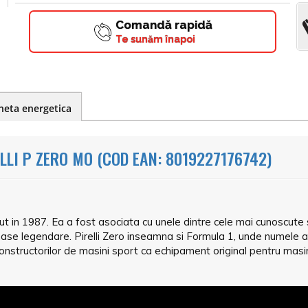
Comandă rapidă
Te sunăm înapoi
heta energetica
LI P ZERO MO (COD EAN: 8019227176742)
rut in 1987. Ea a fost asociata cu unele dintre cele mai cunoscute s
se legendare. Pirelli Zero inseamna si Formula 1, unde numele a
nstructorilor de masini sport ca echipament original pentru masini