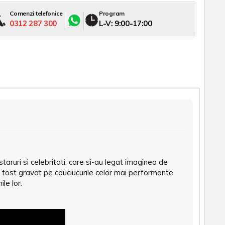
Comenzi telefonice
Program
0312 287 300
L-V: 9:00-17:00
taruri si celebritati, care si-au legat imaginea de
 fost gravat pe cauciucurile celor mai performante
le lor.