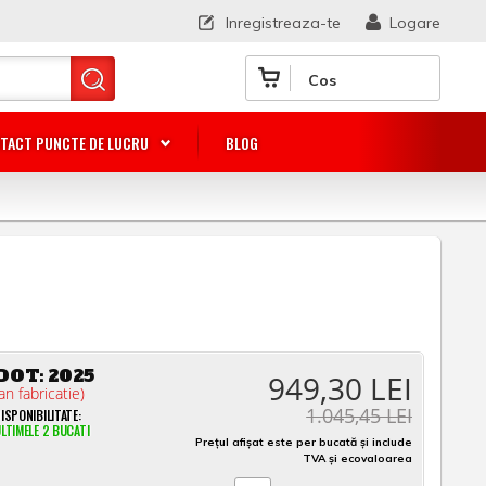
Inregistreaza-te
Logare
Cos
TACT PUNCTE DE LUCRU
BLOG
DOT:
2025
949,30 LEI
an fabricatie)
1.045,45 LEI
ISPONIBILITATE:
LTIMELE 2 BUCATI
Prețul afișat este per bucată și include
TVA și ecovaloarea