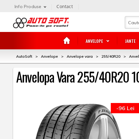
Contact
Info Produse
ANVELOPE
JANTE
AutoSoft
>
Anvelope
>
Anvelope vara
>
255/40R20
>
Anvel
Anvelopa Vara 255/40R20 10
-96 Lei