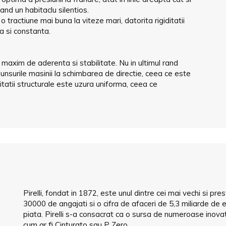
and un habitaclu silentios.
o tractiune mai buna la viteze mari, datorita rigiditatii
a si constanta.
axim de aderenta si stabilitate. Nu in ultimul rand
unsurile masinii la schimbarea de directie, ceea ce este
ritatii structurale este uzura uniforma, ceea ce
Pirelli, fondat in 1872, este unul dintre cei mai vechi si p
30000 de angajati si o cifra de afaceri de 5,3 miliarde de eu
piata. Pirelli s-a consacrat ca o sursa de numeroase inovatii
cum ar fi Cinturato sau P Zero.