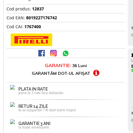
Cod produs:
12837
Cod EAN:
8019227176742
Cod CAI:
1767400
S
(
GARANTIE:
36 Luni
D
I
GARANTĂM DOT-UL AFIȘAT
PLATA IN RATE
pana la 3 rate fara dobanda
RETUR 14 ZILE
te-ai razgandit ? Iti dam banii inapoi
S
GARANTIE 3 ANI
la toate anvelopele