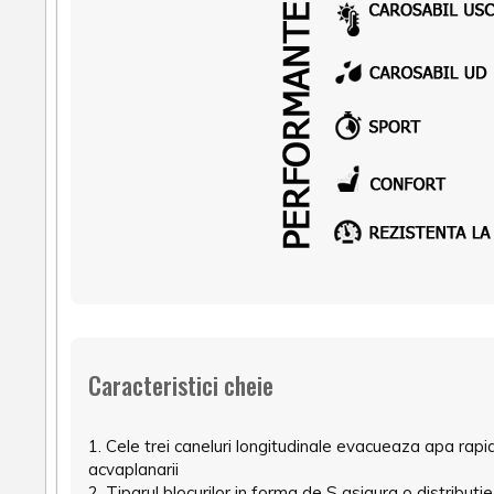
Caracteristici cheie
1. Cele trei caneluri longitudinale evacueaza apa rapid
acvaplanarii
2. Tiparul blocurilor in forma de S asigura o distributie