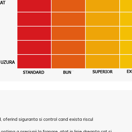
, oferind siguranta si control cand exista riscul
 optima a presiunii la franare, atat in linie dreapta cat si