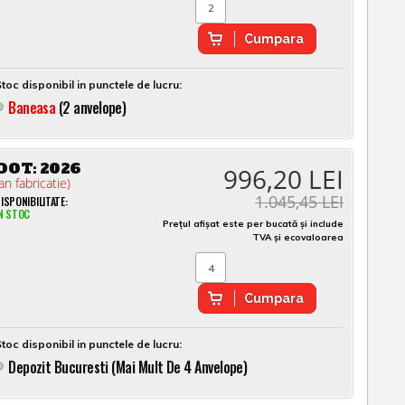
Cumpara
toc disponibil in punctele de lucru:
Baneasa
(2 anvelope)
DOT:
2026
996,20 LEI
an fabricatie)
1.045,45 LEI
ISPONIBILITATE:
N STOC
Prețul afișat este per bucată și include
TVA și ecovaloarea
Cumpara
toc disponibil in punctele de lucru:
Depozit Bucuresti (mai Mult De 4 Anvelope)