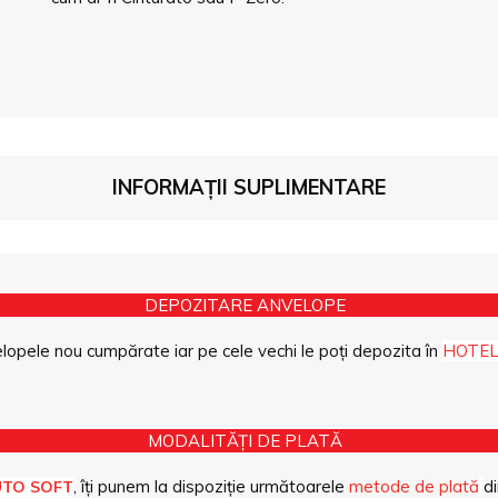
INFORMAȚII SUPLIMENTARE
DEPOZITARE ANVELOPE
opele nou cumpărate iar pe cele vechi le poți depozita în
HOTEL
MODALITĂȚI DE PLATĂ
, îți punem la dispoziție următoarele
metode de plată
di
UTO SOFT