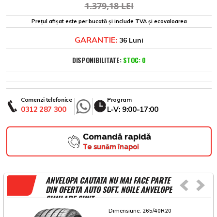
1.379,18 LEI
Prețul afișat este per bucată și include TVA și ecovaloarea
GARANTIE:
36 Luni
DISPONIBILITATE:
STOC: 0
Comenzi telefonice
Program
0312 287 300
L-V: 9:00-17:00
Comandă rapidă
Te sunăm înapoi
ANVELOPA CAUTATA NU MAI FACE PARTE
DIN OFERTA AUTO SOFT. NOILE ANVELOPE
SIMILARE SUNT
Dimensiune:
265/40R20