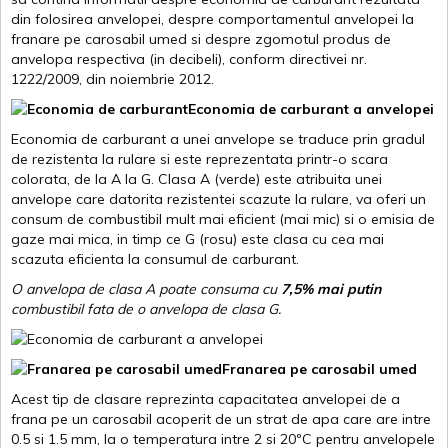
din folosirea anvelopei, despre comportamentul anvelopei la
franare pe carosabil umed si despre zgomotul produs de
anvelopa respectiva (in decibeli), conform directivei nr.
1222/2009, din noiembrie 2012.
Economia de carburant a anvelopei
Economia de carburant a unei anvelope se traduce prin gradul
de rezistenta la rulare si este reprezentata printr-o scara
colorata, de la A la G. Clasa A (verde) este atribuita unei
anvelope care datorita rezistentei scazute la rulare, va oferi un
consum de combustibil mult mai eficient (mai mic) si o emisia de
gaze mai mica, in timp ce G (rosu) este clasa cu cea mai
scazuta eficienta la consumul de carburant.
O anvelopa de clasa A poate consuma cu
7,5% mai putin
combustibil fata de o anvelopa de clasa G.
Franarea pe carosabil umed
Acest tip de clasare reprezinta capacitatea anvelopei de a
frana pe un carosabil acoperit de un strat de apa care are intre
0.5 si 1.5 mm, la o temperatura intre 2 si 20ºC pentru anvelopele