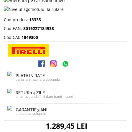
Cod produs:
13335
Cod EAN:
8019227184938
Cod CAI:
1849300
PLATA IN RATE
pana la 3 rate fara dobanda
RETUR 14 ZILE
te-ai razgandit ? Iti dam banii inapoi
GARANTIE 3 ANI
la toate anvelopele
1.289,45 LEI