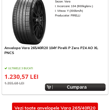
Sezon:
Vara
I. Incarcare:
104 (900kg/anv.)
I. Viteza:
Y (300km/h)
Producator:
PIRELLI
Anvelopa Vara 265/40R20 104Y Pirelli P Zero PZ4 AO XL
A
PNCS
ULTIMELE 3 BUCATI
1.230,57 LEI
1.355,68 LEI
1
Cumpara
Vezi toate anvelopele Vara 265/40R20