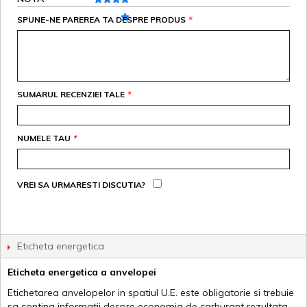
SPUNE-NE PAREREA TA DESPRE PRODUS
*
SUMARUL RECENZIEI TALE
*
NUMELE TAU
*
VREI SA URMARESTI DISCUTIA?
Eticheta energetica
Eticheta energetica a anvelopei
Etichetarea anvelopelor in spatiul U.E. este obligatorie si trebuie
sa contina informatii despre economia de carburant rezultata