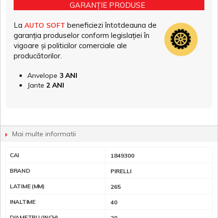
GARANȚIE PRODUSE
La
beneficiezi întotdeauna de
AUTO SOFT
garanția produselor conform legislației în
vigoare și politicilor comerciale ale
producătorilor.
Anvelope
3 ANI
Jante
2 ANI
Mai multe informatii
CAI
1849300
BRAND
PIRELLI
LATIME (MM)
265
INALTIME
40
DIAMETRU (INCH)
20