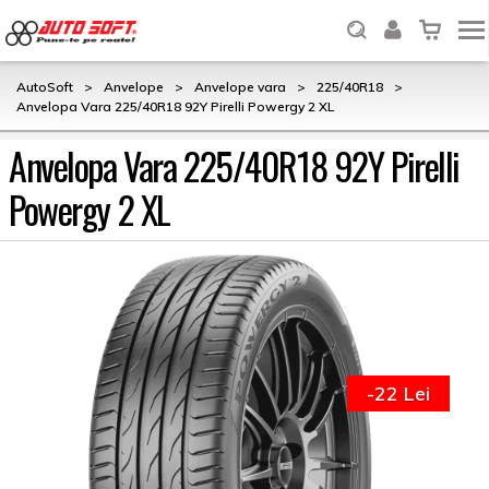
AutoSoft
>
Anvelope
>
Anvelope vara
>
225/40R18
>
Anvelopa Vara 225/40R18 92Y Pirelli Powergy 2 XL
Anvelopa Vara 225/40R18 92Y Pirelli
Powergy 2 XL
-22 Lei