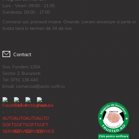
Luni - Vineri: 09.00 - 21:00
Sambata: 09:00 - 17:00
Comanzi azi, primesti maine. Oriunde. Livram anvelope si jante in
toata tara in termen de 24 de ore.
Contact
Sos. Fundeni 120A
Sector 2, Bucuresti
Tel:
0751 136 440
Email: comercial@auto-soft.ro