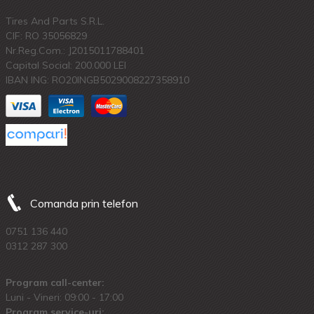
Tires And Parts S.R.L.
CIF: RO 35056829
Nr.Reg.Com.: J2015011788401
Capital Social: 200.000 LEI
IBAN ING: RO20INGB5029008227358910
Comanda prin telefon
0751 136 440
0312 287 300
Program call-center:
Luni - Vineri: 09:00 - 17:00
Program service-uri: