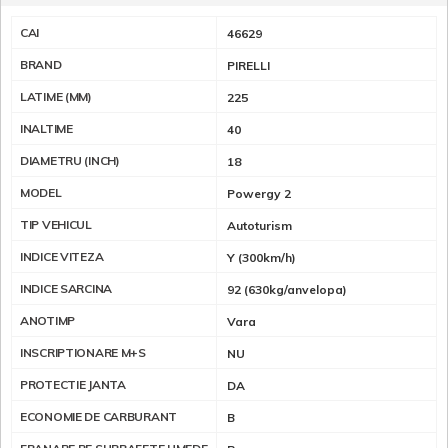
CAI
46629
BRAND
PIRELLI
LATIME (MM)
225
INALTIME
40
DIAMETRU (INCH)
18
MODEL
Powergy 2
TIP VEHICUL
Autoturism
INDICE VITEZA
Y (300km/h)
INDICE SARCINA
92 (630kg/anvelopa)
ANOTIMP
Vara
INSCRIPTIONARE M+S
NU
PROTECTIE JANTA
DA
ECONOMIE DE CARBURANT
B