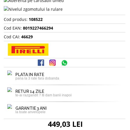
Cod produs:
108522
Cod EAN:
8019227466294
Cod CAI:
46629
PLATA IN RATE
pana la 3 rate fara dobanda
RETUR 14 ZILE
te-ai razgandit ? Iti dam banii inapoi
GARANTIE 3 ANI
la toate anvelopele
449,03 LEI