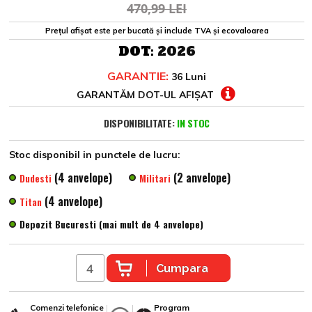
470,99 LEI
Prețul afișat este per bucată și include TVA și ecovaloarea
DOT:
2026
GARANTIE:
36 Luni
GARANTĂM DOT-UL AFIȘAT
DISPONIBILITATE:
IN STOC
Stoc disponibil in punctele de lucru:
(4 anvelope)
(2 anvelope)
Dudesti
Militari
(4 anvelope)
Titan
Depozit Bucuresti (mai mult de 4 anvelope)
Cumpara
Comenzi telefonice
Program