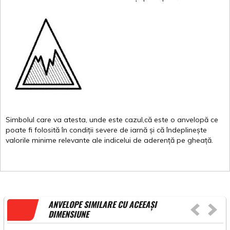
Simbolul
care
va
atesta
,
unde
este
cazul,că
este
o
anvelopă
ce
poate
fi
folosită
în
condiții
severe de
iarnă
și
că
îndeplinește
valorile
minime
relevante
ale
indicelui
de
aderență
pe
gheață
.
ANVELOPE SIMILARE CU ACEEAȘI
DIMENSIUNE