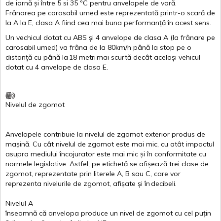
de
iarnă
și
între
5
si
35 ºC
pentru
anvelopele
de
vară
.
Frânarea
pe
carosabil
umed
este
reprezentată
printr
-o
scară
de
la
A
la
E
,
clasa
A
fiind
cea
mai
buna
performanță
în
acest
sens.
Un
vechicul
dotat
cu ABS
și
4
anvelope
de
clasa
A
(la
frânare
pe
carosabil
umed
)
va
frâna
de la 80km/h
până
la stop pe o
distanță
cu
până
la
18
metri
mai
scurtă
decât
același
vehicul
dotat
cu 4
anvelope
de
clasa
E
.
Nivelul
de
zgomot
Anvelopele
contribuie
la
nivelul
de
zgomot
exterior
produs
de
mașină
. Cu
cât
nivelul
de
zgomot
este
mai
mic, cu
atât
impactul
asupra
mediului
încojurator
este
mai
mic
și
în
conformitate
cu
normele
legislative.
Astfel
, pe
etichetă
se
afișează
trei
clase
de
zgomot
,
reprezentate
prin
literele
A
,
B
sau
C
, care
vor
reprezenta
nivelurile
de
zgomot
,
afișate
și
în
decibeli
.
Nivelul
A
înseamnă
că
anvelopa
produce un
nivel
de
zgomot
cu
cel
puțin