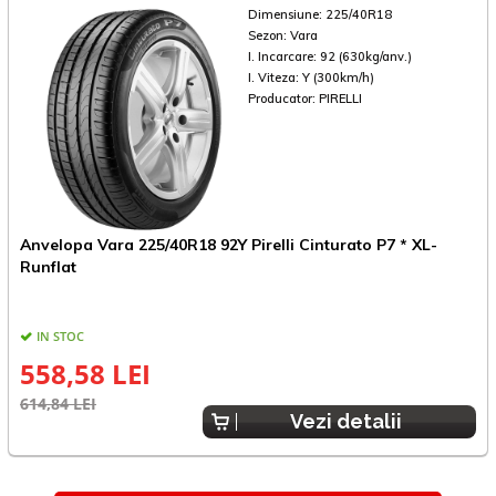
Dimensiune:
225/40R18
Sezon:
Vara
I. Incarcare:
92 (630kg/anv.)
I. Viteza:
Y (300km/h)
Producator:
PIRELLI
Anvelopa Vara 225/40R18 92Y Pirelli Cinturato P7 * XL-
A
Runflat
IN STOC
558,58 LEI
614,84 LEI
5
Vezi detalii