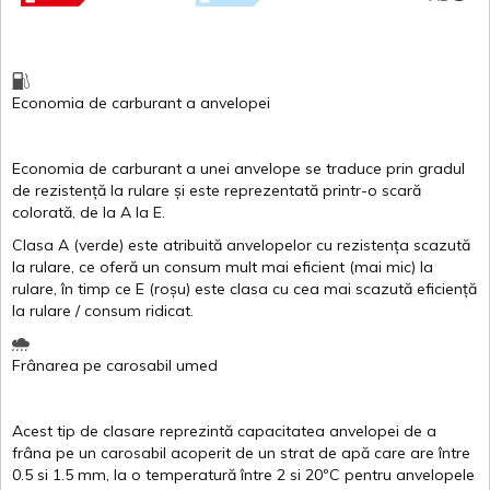
Economia de carburant
a
anvelopei
Economia de carburant a
unei
anvelope
se traduce
prin
gradul
de
rezistență
la
rulare
și
este
reprezentată
printr
-o
scară
colorată
, de la
A
la
E
.
Clasa
A
(
verde
)
este
atribuită
anvelopelor
cu
rezistența
scazută
la
rulare
,
ce
oferă
un
consum
mult
mai
eficient
(
mai
mic) la
rulare
,
în
timp
ce
E
(
roșu
)
este
clasa
cu
cea
mai
scazută
eficiență
la
rulare
/
consum
ridicat
.
Frânarea
pe
carosabil
umed
Acest
tip de
clasare
reprezintă
capacitatea
anvelopei
de a
frâna
pe un
carosabil
acoperit
de un
strat
de
apă
care are
între
0.5
si
1.5 mm, la o
temperatură
între
2
si
20ºC
pentru
anvelopele