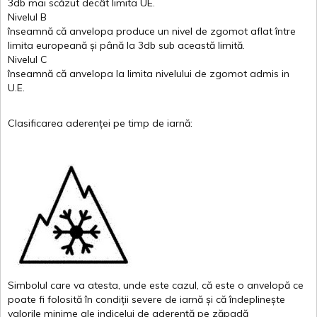
3db
mai
scăzut
decât
limita
UE.
Nivelul
B
înseamnă
că
anvelopa
produce un
nivel
de
zgomot
aflat
între
limita
europeană
și
până
la 3db sub
această
limită
.
Nivelul
C
înseamnă
că
anvelopa
la
limita
nivelului
de
zgomot
admis in
U.E.
Clasificarea
aderenței
pe
timp
de
iarnă
:
Simbolul
care
va
atesta
,
unde
este
cazul
,
că
este
o
anvelopă
ce
poate
fi
folosită
în
condiții
severe de
iarnă
și
că
îndeplinește
valor
i
le
minime
ale
indicelui
de
aderență
pe
zăpadă