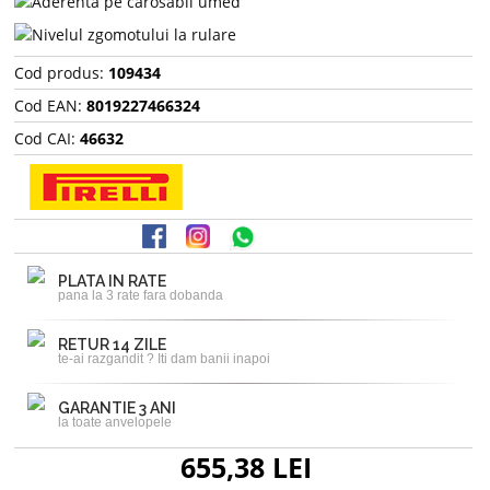
Cod produs:
109434
Cod EAN:
8019227466324
Cod CAI:
46632
PLATA IN RATE
pana la 3 rate fara dobanda
RETUR 14 ZILE
te-ai razgandit ? Iti dam banii inapoi
GARANTIE 3 ANI
la toate anvelopele
655,38 LEI