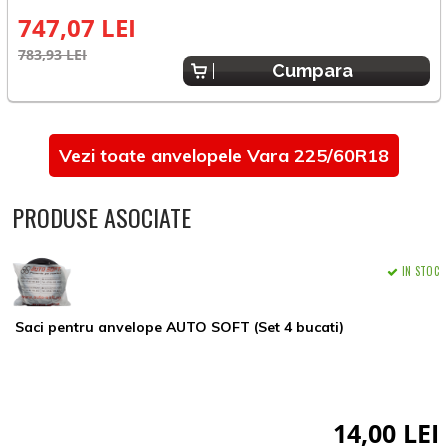
747,07 LEI
783,93 LEI
7
Cumpara
Vezi toate anvelopele Vara 225/60R18
PRODUSE ASOCIATE
IN STOC
Saci pentru anvelope AUTO SOFT (Set 4 bucati)
14,00 LEI