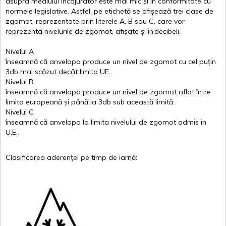
asupra
mediului
încojurator
este
mai
mic
și
în
conformitate
cu
normele
legislative.
Astfel
, pe
etichetă
se
afișează
trei
clase
de
zgomot
,
reprezentate
prin
literele
A
,
B
sau
C
, care
vor
reprezenta
nivelurile
de
zgomot
,
afișate
și
în
decibeli
.
Nivelul
A
înseamnă
că
anvelopa
produce un
nivel
de
zgomot
cu
cel
puțin
3db
mai
scăzut
decât
limita
UE.
Nivelul
B
înseamnă
că
anvelopa
produce un
nivel
de
zgomot
aflat
între
limita
europeană
și
până
la 3db sub
această
limită
.
Nivelul
C
înseamnă
că
anvelopa
la
limita
nivelului
de
zgomot
admis in
U.E.
Clasificarea
aderenței
pe
timp
de
iarnă
: