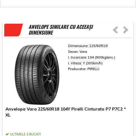
ANVELOPE SIMILARE CU ACEEAȘI
DIMENSIUNE
Dimensiune:
225/60R18
Sezon:
Vara
I. Incarcare:
104 (900kg/anv.)
I. Viteza:
Y (300km/h)
Producator:
PIRELLI
Anvelopa Vara 225/60R18 104Y Pirelli Cinturato P7 P7C2 *
A
XL
ULTIMELE 3 BUCATI