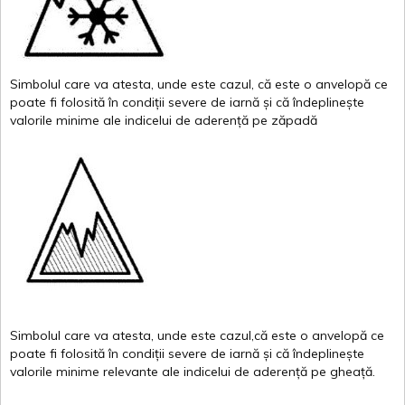
Simbolul
care
va
atesta
,
unde
este
cazul
,
că
este
o
anvelopă
ce
poate
fi
folosită
în
condiții
severe de
iarnă
și
că
îndeplinește
valor
i
le
minime
ale
indicelui
de
aderență
pe
zăpadă
Simbolul
care
va
atesta
,
unde
este
cazul,că
este
o
anvelopă
ce
poate
fi
folosită
în
condiții
severe de
iarnă
și
că
îndeplinește
valorile
minime
relevante
ale
indicelui
de
aderență
pe
gheață
.