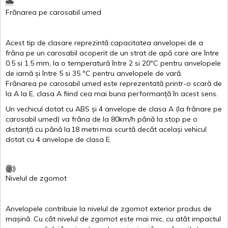
Frânarea
pe
carosabil
umed
Acest
tip de
clasare
reprezintă
capacitatea
anvelopei
de a
frâna
pe un
carosabil
acoperit
de un
strat
de
apă
care are
între
0.5
si
1.5 mm, la o
temperatură
între
2
si
20ºC
pentru
anvelopele
de
iarnă
și
între
5
si
35 ºC
pentru
anvelopele
de
vară
.
Frânarea
pe
carosabil
umed
este
reprezentată
printr
-o
scară
de
la
A
la
E
,
clasa
A
fiind
cea
mai
buna
performanță
în
acest
sens.
Un
vechicul
dotat
cu ABS
și
4
anvelope
de
clasa
A
(la
frânare
pe
carosabil
umed
)
va
frâna
de la 80km/h
până
la stop pe o
distanță
cu
până
la
18
metri
mai
scurtă
decât
același
vehicul
dotat
cu 4
anvelope
de
clasa
E
.
Nivelul
de
zgomot
Anvelopele
contribuie
la
nivelul
de
zgomot
exterior
produs
de
mașină
. Cu
cât
nivelul
de
zgomot
este
mai
mic, cu
atât
impactul