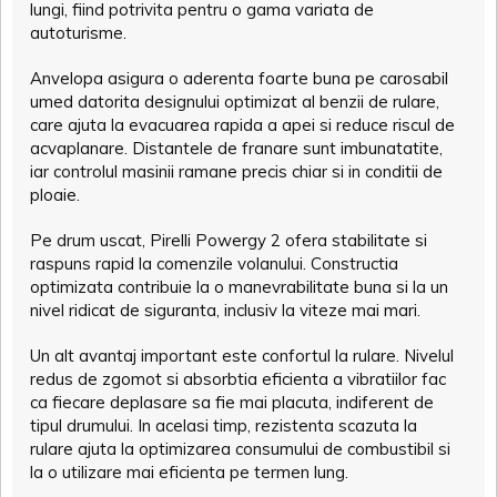
lungi, fiind potrivita pentru o gama variata de
autoturisme.
Anvelopa asigura o aderenta foarte buna pe carosabil
umed datorita designului optimizat al benzii de rulare,
care ajuta la evacuarea rapida a apei si reduce riscul de
acvaplanare. Distantele de franare sunt imbunatatite,
iar controlul masinii ramane precis chiar si in conditii de
ploaie.
Pe drum uscat, Pirelli Powergy 2 ofera stabilitate si
raspuns rapid la comenzile volanului. Constructia
optimizata contribuie la o manevrabilitate buna si la un
nivel ridicat de siguranta, inclusiv la viteze mai mari.
Un alt avantaj important este confortul la rulare. Nivelul
redus de zgomot si absorbtia eficienta a vibratiilor fac
ca fiecare deplasare sa fie mai placuta, indiferent de
tipul drumului. In acelasi timp, rezistenta scazuta la
rulare ajuta la optimizarea consumului de combustibil si
la o utilizare mai eficienta pe termen lung.