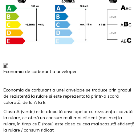
Economia de carburant
a
anvelopei
Economia de carburant a
unei
anvelope
se traduce
prin
gradul
de
rezistență
la
rulare
și
este
reprezentată
printr
-o
scară
colorată
, de la
A
la
E
.
Clasa
A
(
verde
)
este
atribuită
anvelopelor
cu
rezistența
scazută
la
rulare
,
ce
oferă
un
consum
mult
mai
eficient
(
mai
mic) la
rulare
,
în
timp
ce
E
(
roșu
)
este
clasa
cu
cea
mai
scazută
eficiență
la
rulare
/
consum
ridicat
.