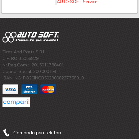
AUTO SOFT Service
Tires And Parts S.R.L.
CIF: RO 35056829
Nr.Reg.Com.: J2015011788401
Capital Social: 200.000 LEI
IBAN ING: RO20INGB5029008227358910
Comanda prin telefon