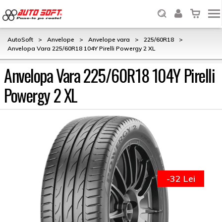
AutoSoft
>
Anvelope
>
Anvelope vara
>
225/60R18
>
Anvelopa Vara 225/60R18 104Y Pirelli Powergy 2 XL
Anvelopa Vara 225/60R18 104Y Pirelli
Powergy 2 XL
-32 Lei