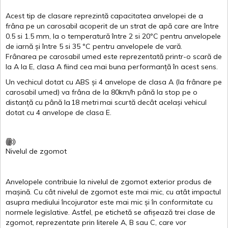
Acest
tip de
clasare
reprezintă
capacitatea
anvelopei
de a
frâna
pe un
carosabil
acoperit
de un
strat
de
apă
care are
între
0.5
si
1.5 mm, la o
temperatură
între
2
si
20ºC
pentru
anvelopele
de
iarnă
și
între
5
si
35 ºC
pentru
anvelopele
de
vară
.
Frânarea
pe
carosabil
umed
este
reprezentată
printr
-o
scară
de
la
A
la
E
,
clasa
A
fiind
cea
mai
buna
performanță
în
acest
sens.
Un
vechicul
dotat
cu ABS
și
4
anvelope
de
clasa
A
(la
frânare
pe
carosabil
umed
)
va
frâna
de la 80km/h
până
la stop pe o
distanță
cu
până
la
18
metri
mai
scurtă
decât
același
vehicul
dotat
cu 4
anvelope
de
clasa
E
.
Nivelul
de
zgomot
Anvelopele
contribuie
la
nivelul
de
zgomot
exterior
produs
de
mașină
. Cu
cât
nivelul
de
zgomot
este
mai
mic, cu
atât
impactul
asupra
mediului
încojurator
este
mai
mic
și
în
conformitate
cu
normele
legislative.
Astfel
, pe
etichetă
se
afișează
trei
clase
de
zgomot
,
reprezentate
prin
literele
A
,
B
sau
C
, care
vor