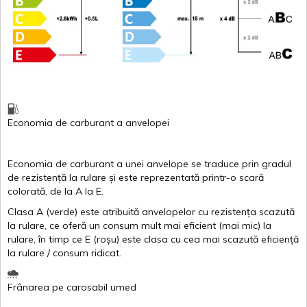
Economia de carburant
a
anvelopei
Economia de carburant a
unei
anvelope
se traduce
prin
gradul
de
rezistență
la
rulare
și
este
reprezentată
printr
-o
scară
colorată
, de la
A
la
E
.
Clasa
A
(
verde
)
este
atribuită
anvelopelor
cu
rezistența
scazută
la
rulare
,
ce
oferă
un
consum
mult
mai
eficient
(
mai
mic) la
rulare
,
în
timp
ce
E
(
roșu
)
este
clasa
cu
cea
mai
scazută
eficiență
la
rulare
/
consum
ridicat
.
Frânarea
pe
carosabil
umed