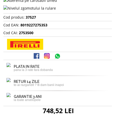
Cod produs:
37527
Cod EAN:
8019227275353
Cod CAI:
2753500
PLATA IN RATE
pana la 3 rate fara dobanda
RETUR 14 ZILE
te-ai razgandit ? Iti dam banii inapoi
GARANTIE 3 ANI
la toate anvelopele
748,52 LEI