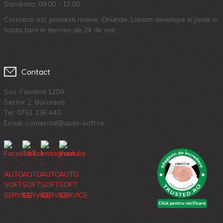
Sambata: 09:00 - 17:00
Comanzi azi, primesti maine. Oriunde. Livram anvelope si jante in
toata tara in termen de 24 de ore.
Contact
Sos. Fundeni 120A
Sector 2, Bucuresti
Tel:
0751 136 440
Email: comercial@auto-soft.ro