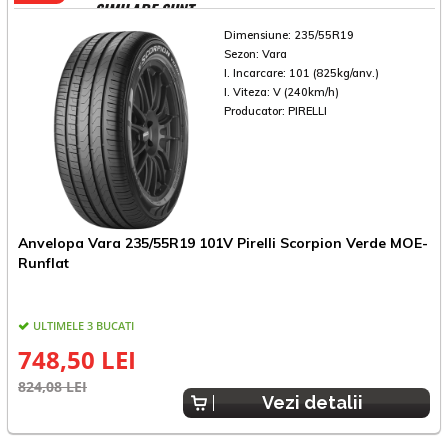
SIMILARE SUNT
Dimensiune:
235/55R19
Sezon:
Vara
I. Incarcare:
101 (825kg/anv.)
I. Viteza:
V (240km/h)
Producator:
PIRELLI
Anvelopa Vara 235/55R19 101V Pirelli Scorpion Verde MOE-
A
Runflat
ULTIMELE 3 BUCATI
748,50 LEI
824,08 LEI
9
Vezi detalii