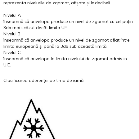
reprezenta
nivelurile
de
zgomot
,
afișate
și
în
decibeli
.
Nivelul
A
înseamnă
că
anvelopa
produce un
nivel
de
zgomot
cu
cel
puțin
3db
mai
scăzut
decât
limita
UE.
Nivelul
B
înseamnă
că
anvelopa
produce un
nivel
de
zgomot
aflat
între
limita
europeană
și
până
la 3db sub
această
limită
.
Nivelul
C
înseamnă
că
anvelopa
la
limita
nivelului
de
zgomot
admis in
U.E.
Clasificarea
aderenței
pe
timp
de
iarnă
: