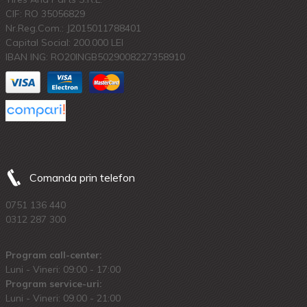
CIF: RO 35056829
Nr.Reg.Com.: J2015011788401
Capital Social: 200.000 LEI
IBAN ING: RO20INGB5029008227358910
Comanda prin telefon
0751 136 440
0312 287 300
Program call-center:
Luni - Vineri: 09:00 - 17:00
Program service-uri:
Luni - Vineri: 09.00 - 21:00