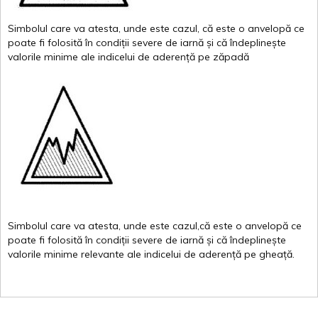
Simbolul
care
va
atesta
,
unde
este
cazul
,
că
este
o
anvelopă
ce
poate
fi
folosită
în
condiții
severe de
iarnă
și
că
îndeplinește
valor
i
le
minime
ale
indicelui
de
aderență
pe
zăpadă
Simbolul
care
va
atesta
,
unde
este
cazul,că
este
o
anvelopă
ce
poate
fi
folosită
în
condiții
severe de
iarnă
și
că
îndeplinește
valorile
minime
relevante
ale
indicelui
de
aderență
pe
gheață
.