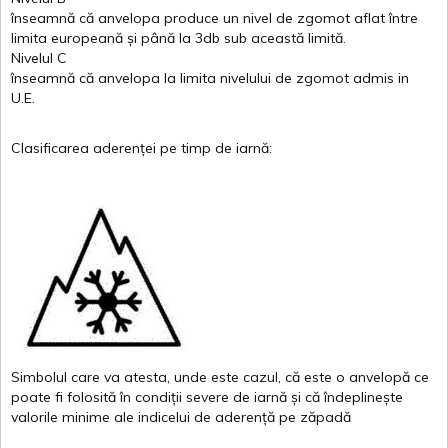
înseamnă
că
anvelopa
produce un
nivel
de
zgomot
aflat
între
limita
europeană
și
până
la 3db sub
această
limită
.
Nivelul
C
înseamnă
că
anvelopa
la
limita
nivelului
de
zgomot
admis in
U.E.
Clasificarea
aderenței
pe
timp
de
iarnă
:
Simbolul
care
va
atesta
,
unde
este
cazul
,
că
este
o
anvelopă
ce
poate
fi
folosită
în
condiții
severe de
iarnă
și
că
îndeplinește
valor
i
le
minime
ale
indicelui
de
aderență
pe
zăpadă