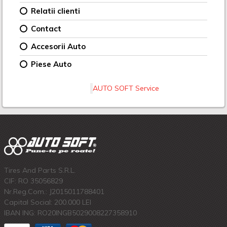
Relatii clienti
Contact
Accesorii Auto
Piese Auto
AUTO SOFT Service
Tires And Parts S.R.L.
CIF: RO 35056829
Nr.Reg.Com.: J2015011788401
Capital Social: 200.000 LEI
IBAN ING: RO20INGB5029008227358910