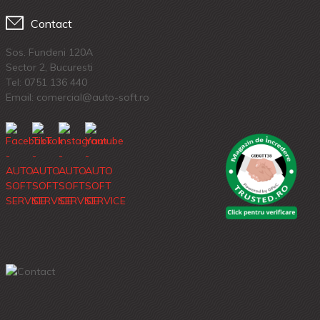
Contact
Sos. Fundeni 120A
Sector 2, Bucuresti
Tel:
0751 136 440
Email: comercial@auto-soft.ro