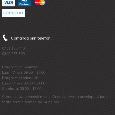
Comanda prin telefon
0751 136 440
0312 287 300
Program call-center:
Luni - Vineri: 09:00 - 17:00
Program service-uri:
Luni - Vineri: 09.00 - 21:00
Sambata: 09:00 - 17:00
Comanzi azi, primesti maine. Oriunde. Livram anvelope si jante in
toata tara in termen de 24 de ore.