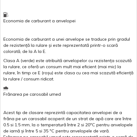
Economia de carburant
a
anvelopei
Economia de carburant a
unei
anvelope
se traduce
prin
gradul
de
rezistență
la
rulare
și
este
reprezentată
printr
-o
scară
colorată
, de la
A
la
E
.
Clasa
A
(
verde
)
este
atribuită
anvelopelor
cu
rezistența
scazută
la
rulare
,
ce
oferă
un
consum
mult
mai
eficient
(
mai
mic) la
rulare
,
în
timp
ce
E
(
roșu
)
este
clasa
cu
cea
mai
scazută
eficiență
la
rulare
/
consum
ridicat
.
Frânarea
pe
carosabil
umed
Acest
tip de
clasare
reprezintă
capacitatea
anvelopei
de a
frâna
pe un
carosabil
acoperit
de un
strat
de
apă
care are
între
0.5
si
1.5 mm, la o
temperatură
între
2
si
20ºC
pentru
anvelopele
de
iarnă
și
între
5
si
35 ºC
pentru
anvelopele
de
vară
.