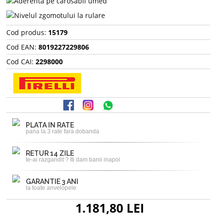
Cod produs:
15179
Cod EAN:
8019227229806
Cod CAI:
2298000
PLATA IN RATE
pana la 3 rate fara dobanda
RETUR 14 ZILE
te-ai razgandit ? Iti dam banii inapoi
GARANTIE 3 ANI
la toate anvelopele
1.181,80 LEI