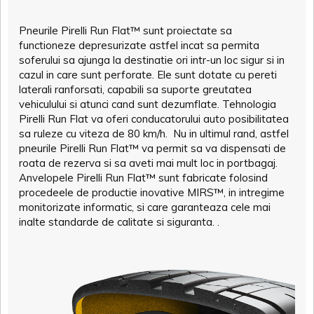
Pneurile Pirelli Run Flat™ sunt proiectate sa
functioneze depresurizate astfel incat sa permita
soferului sa ajunga la destinatie ori intr-un loc sigur si in
cazul in care sunt perforate. Ele sunt dotate cu pereti
laterali ranforsati, capabili sa suporte greutatea
vehiculului si atunci cand sunt dezumflate. Tehnologia
Pirelli Run Flat va oferi conducatorului auto posibilitatea
sa ruleze cu viteza de 80 km/h. Nu in ultimul rand, astfel
pneurile Pirelli Run Flat™ va permit sa va dispensati de
roata de rezerva si sa aveti mai mult loc in portbagaj.
Anvelopele Pirelli Run Flat™ sunt fabricate folosind
procedeele de productie inovative MIRS™, in intregime
monitorizate informatic, si care garanteaza cele mai
inalte standarde de calitate si siguranta. .