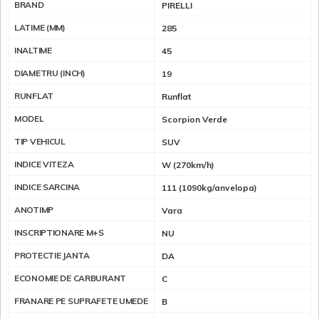
BRAND
PIRELLI
LATIME (MM)
285
INALTIME
45
DIAMETRU (INCH)
19
RUNFLAT
Runflat
MODEL
Scorpion Verde
TIP VEHICUL
SUV
INDICE VITEZA
W (270km/h)
INDICE SARCINA
111 (1090kg/anvelopa)
ANOTIMP
Vara
INSCRIPTIONARE M+S
NU
PROTECTIE JANTA
DA
ECONOMIE DE CARBURANT
C
FRANARE PE SUPRAFETE UMEDE
B