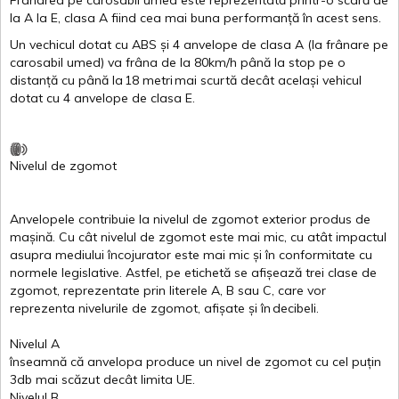
Frânarea
pe
carosabil
umed
este
reprezentată
printr
-o
scară
de
la
A
la
E
,
clasa
A
fiind
cea
mai
buna
performanță
în
acest
sens.
Un
vechicul
dotat
cu ABS
și
4
anvelope
de
clasa
A
(la
frânare
pe
carosabil
umed
)
va
frâna
de la 80km/h
până
la stop pe o
distanță
cu
până
la
18
metri
mai
scurtă
decât
același
vehicul
dotat
cu 4
anvelope
de
clasa
E
.
Nivelul
de
zgomot
Anvelopele
contribuie
la
nivelul
de
zgomot
exterior
produs
de
mașină
. Cu
cât
nivelul
de
zgomot
este
mai
mic, cu
atât
impactul
asupra
mediului
încojurator
este
mai
mic
și
în
conformitate
cu
normele
legislative.
Astfel
, pe
etichetă
se
afișează
trei
clase
de
zgomot
,
reprezentate
prin
literele
A
,
B
sau
C
, care
vor
reprezenta
nivelurile
de
zgomot
,
afișate
și
în
decibeli
.
Nivelul
A
înseamnă
că
anvelopa
produce un
nivel
de
zgomot
cu
cel
puțin
3db
mai
scăzut
decât
limita
UE.
Nivelul
B