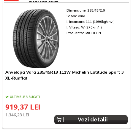
SIMILARE SUNT
Dimensiune:
285/45R19
Sezon:
Vara
I. Incarcare:
111 (1090kg/anv.)
I. Viteza:
W (270km/h)
Producator:
MICHELIN
Anvelopa Vara 285/45R19 111W Michelin Latitude Sport 3
A
XL-Runflat
ULTIMELE 3 BUCATI
919,37 LEI
1.346,23 LEI
5
Vezi detalii