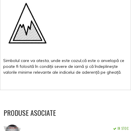
Simbolul
care
va
atesta
,
unde
este
cazul,că
este
o
anvelopă
ce
poate
fi
folosită
în
condiții
severe de
iarnă
și
că
îndeplinește
valorile
minime
relevante
ale
indicelui
de
aderență
pe
gheață
.
PRODUSE ASOCIATE
IN STOC