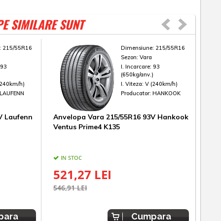
PE SIMILARE SUNT
:
215/55R16
Dimensiune:
215/55R16
Sezon:
Vara
:
93
I. Incarcare:
93
)
(650kg/anv.)
(240km/h)
I. Viteza:
V (240km/h)
LAUFENN
Producator:
HANKOOK
V Laufenn
Anvelopa Vara 215/55R16 93V Hankook
Anv
Ventus Prime4 K135
Bri
IN STOC
IN
521,27 LEI
74
546,91 LEI
781,
para
Cumpara