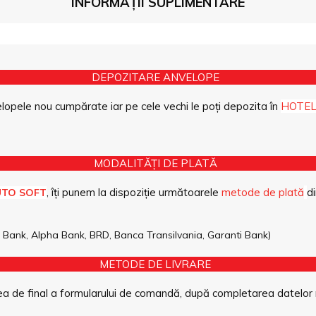
INFORMAȚII SUPLIMENTARE
DEPOZITARE ANVELOPE
opele nou cumpărate iar pe cele vechi le poți depozita în
HOTEL
MODALITĂȚI DE PLATĂ
, îți punem la dispoziție următoarele
metode de plată
di
UTO SOFT
pe Bank, Alpha Bank, BRD, Banca Transilvania, Garanti Bank)
METODE DE LIVRARE
a de final a formularului de comandă, după completarea datelor 