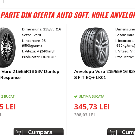
PARTE DIN OFERTA AUTO SOFT. NOILE ANVELO
Dimensiune:
215/55R16
Dimensiune
Sezon:
Vara
Sezon:
Vara
I. Incarcare:
93
I. Incarcare
(650kg/anv.)
(650kg/anv.
I. Viteza:
V (240km/h)
I. Viteza:
V 
Producator:
DUNLOP
Producator:
 Vara 215/55R16 93V Dunlop
Anvelopa Vara 215/55R16 93
uResponse
S FIT EQ+ LK01
 2 BUCATI
ULTIMA BUCATA
5 LEI
345,73 LEI
I
398,03 LEI
Cumpara
Cum