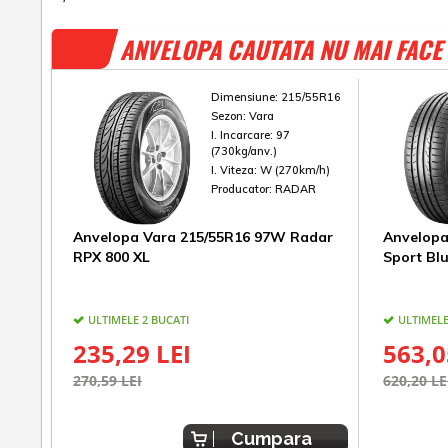
ANVELOPA CAUTATA NU MAI FACE 
Dimensiune:
215/55R16
Sezon:
Vara
I. Incarcare:
97
(730kg/anv.)
I. Viteza:
W (270km/h)
Producator:
RADAR
Anvelopa Vara 215/55R16 97W Radar
Anvelopa
RPX 800 XL
Sport Bl
ULTIMELE 2 BUCATI
ULTIMELE
235,29 LEI
563,0
270,59 LEI
620,20 LE
Cumpara