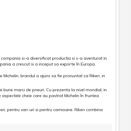
u, compania si-a diversificat productia si s-a aventurat in
mpania a crescut si a inceput sa exporte în Europa,
Michelin, brandul a ajuns sa fie pronuntat ca Riken, in
ai bune marci de pneuri. Cu prezenta la nivel mondial, in
re aspectele cheie care au pastrat Michelin în fruntea
ri, pentru van-uri si pentru camioane. Riken combina