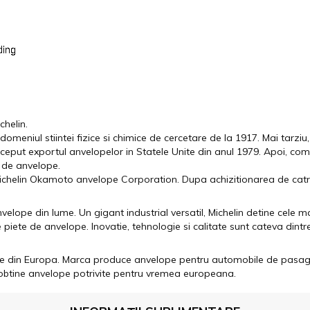
helin.
n domeniul stiintei fizice si chimice de cercetare de la 1917. Mai tarzi
nceput exportul anvelopelor in Statele Unite din anul 1979. Apoi, co
 de anvelope.
ichelin Okamoto anvelope Corporation. Dupa achizitionarea de catre 
elope din lume. Un gigant industrial versatil, Michelin detine cele m
e piete de anvelope. Inovatie, tehnologie si calitate sunt cateva dint
one din Europa. Marca produce anvelope pentru automobile de pasage
a obtine anvelope potrivite pentru vremea europeana.