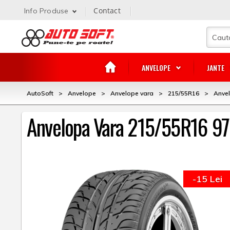
Contact
Info Produse
ANVELOPE
JANTE
AutoSoft
>
Anvelope
>
Anvelope vara
>
215/55R16
>
Anve
Anvelopa Vara 215/55R16 
-15 Lei