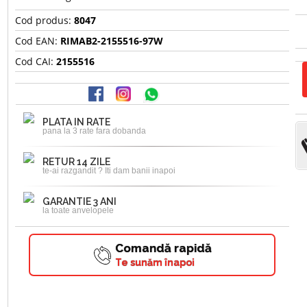
Cod produs:
8047
Cod EAN:
RIMAB2-2155516-97W
Cod CAI:
2155516
PLATA IN RATE
pana la 3 rate fara dobanda
RETUR 14 ZILE
te-ai razgandit ? Iti dam banii inapoi
GARANTIE 3 ANI
la toate anvelopele
Comandă rapidă
Te sunăm înapoi