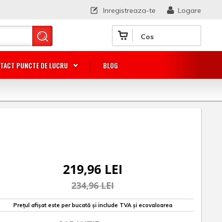
Inregistreaza-te
Logare
Cos
TACT PUNCTE DE LUCRU
BLOG
219,96 LEI
234,96 LEI
Prețul afișat este per bucată și include TVA și ecovaloarea