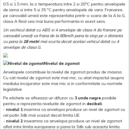
0.5 si 1.5 mm, la o temperatura intre 2 si 20ºC pentru anvelopele
de iarna si intre 5 si 35 ºC pentru anvelopele de vara. Franarea
pe carosabil umed este reprezentata printr-o scara de la A la G,
clasa A fiind cea mai buna performanta in acest sens.
Un vechicul dotat cu ABS si 4 anvelope de clasa A (la franare pe
carosabil umed) va frana de la 80km/h pana la stop pe o distanta
cu pana la
18 metri
mai scurta decat acelasi vehicul dotat cu 4
anvelope de clasa G
.
Nivelul de zgomot
Anvelopele constribuie la nivelul de zgomot produs de masina.
Cu cat nivelul de zgomot este mai mic, cu atat impactul asupra
mediului incojurator este mai mic si in conformitate cu normele
legislative.
Pe etichete se afiseaza un difuzor cu
3 unde negre
posibile
pentru a reprezenta nivelurile de zgomot in
decibeli
.
-
nivelul 1
insemna ca anvelopa produce un nivel de zgomot cu
cel putin 3db mai scazut decat limita UE.
-
nivelul 2
inseamna ca anvelopa produce un nivel de zgomot
aflat intre limita europeana si pana la 3db sub aceasta limita.