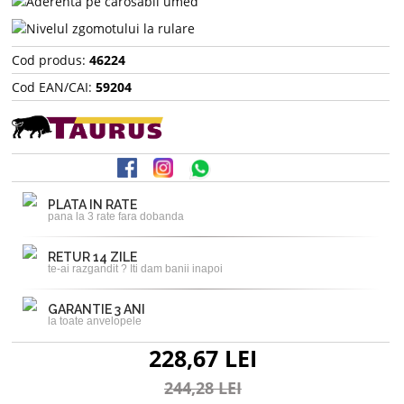
Cod produs:
46224
Cod EAN/CAI:
59204
PLATA IN RATE
pana la 3 rate fara dobanda
RETUR 14 ZILE
te-ai razgandit ? Iti dam banii inapoi
GARANTIE 3 ANI
la toate anvelopele
228,67 LEI
244,28 LEI