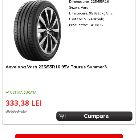
Dimensiune:
225/55R16
Sezon:
Vara
I. Incarcare:
95 (690kg/anv.)
I. Viteza:
V (240km/h)
Producator:
TAURUS
Anvelopa Vara 225/55R16 95V Taurus Summer3
A
ULTIMA BUCATA
333,38 LEI
366,63 LEI
4
Cumpara