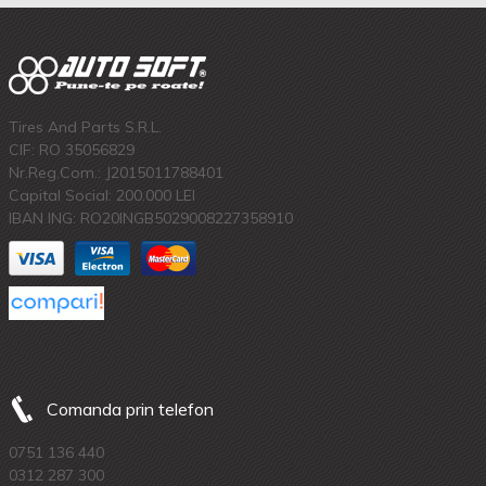
Tires And Parts S.R.L.
CIF: RO 35056829
Nr.Reg.Com.: J2015011788401
Capital Social: 200.000 LEI
IBAN ING: RO20INGB5029008227358910
Comanda prin telefon
0751 136 440
0312 287 300