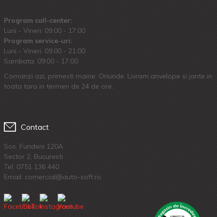
Program call-center:
Luni - Vineri: 09:00 - 17:00
Program service-uri:
Luni - Vineri: 09.00 - 21:00
Sambata: 09:00 - 17:00
Comanzi azi, primesti maine. Oriunde. Livram anvelope si jante in
toata tara in termen de 24 de ore.
Contact
Sos. Fundeni 120A
Sector 2, Bucuresti
Tel:
0751 136 440
Email: comercial@auto-soft.ro