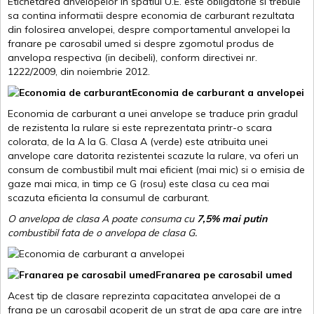
Etichetarea anvelopelor in spatiul U.E. este obligatorie si trebuie
sa contina informatii despre economia de carburant rezultata
din folosirea anvelopei, despre comportamentul anvelopei la
franare pe carosabil umed si despre zgomotul produs de
anvelopa respectiva (in decibeli), conform directivei nr.
1222/2009, din noiembrie 2012.
Economia de carburant a anvelopei
Economia de carburant a unei anvelope se traduce prin gradul
de rezistenta la rulare si este reprezentata printr-o scara
colorata, de la A la G. Clasa A (verde) este atribuita unei
anvelope care datorita rezistentei scazute la rulare, va oferi un
consum de combustibil mult mai eficient (mai mic) si o emisia de
gaze mai mica, in timp ce G (rosu) este clasa cu cea mai
scazuta eficienta la consumul de carburant.
O anvelopa de clasa A poate consuma cu
7,5% mai putin
combustibil fata de o anvelopa de clasa G.
Franarea pe carosabil umed
Acest tip de clasare reprezinta capacitatea anvelopei de a
frana pe un carosabil acoperit de un strat de apa care are intre