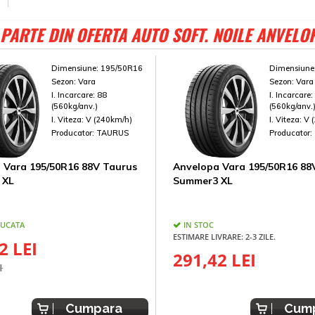
PARTE DIN OFERTA AUTO SOFT. NOILE ANVELO
Dimensiune:
195/50R16
Dimensiune
Sezon:
Vara
Sezon:
Vara
I. Incarcare:
88
I. Incarcare
(560kg/anv.)
(560kg/anv.
I. Viteza:
V (240km/h)
I. Viteza:
V 
Producator:
TAURUS
Producator:
 Vara 195/50R16 88V Taurus
Anvelopa Vara 195/50R16 88
 XL
Summer3 XL
BUCATA
IN STOC
ESTIMARE LIVRARE: 2-3 ZILE.
2 LEI
291,42 LEI
I
Cumpara
Cum