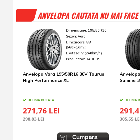
ANVELOPA CAUTATA NU MAI FACE 
Dimensiune:
195/50R16
Sezon:
Vara
I. Incarcare:
88
(560kg/anv.)
I. Viteza:
V (240km/h)
Producator:
TAURUS
Anvelopa Vara 195/50R16 88V Taurus
Anvelopa
High Performance XL
Summer3
ULTIMA BUCATA
ULTIMA 
271,76 LEI
291,4
298,83 LEI
305,55 LE
Cumpara