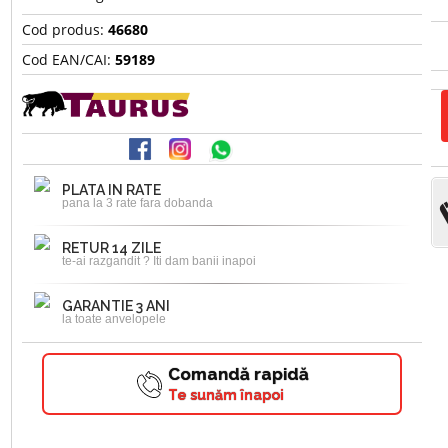
Cod produs:
46680
Cod EAN/CAI:
59189
PLATA IN RATE
pana la 3 rate fara dobanda
RETUR 14 ZILE
te-ai razgandit ? Iti dam banii inapoi
GARANTIE 3 ANI
la toate anvelopele
Comandă rapidă
Te sunăm înapoi