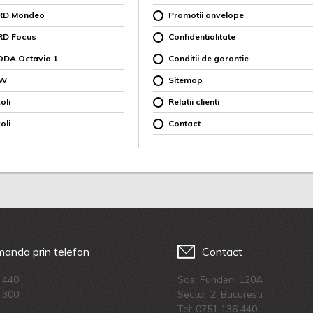
ORD Mondeo
Promotii anvelope
RD Focus
Confidentialitate
ODA Octavia 1
Conditii de garantie
MW
Sitemap
oli
Relatii clienti
oli
Contact
anda prin telefon
Contact
 440
Sos. Fundeni 120A
 300
Sector 2, Bucuresti
Tel:
0751 136 440