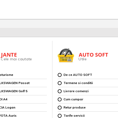
JANTE
AUTO SOFT
Cele mai cautate
Utile
toturisme
De ce AUTO SOFT
OLKSWAGEN Passat
Termene si conditii
OLKSWAGEN Golf 5
Livrare comenzi
DI A4
Cum cumpar
CIA Logan
Retur produse
YOTA Auris
Tarife servicii