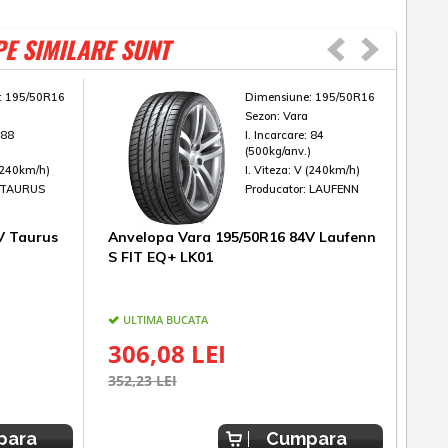
PE SIMILARE SUNT
:
195/50R16
Dimensiune:
195/50R16
Sezon:
Vara
:
88
I. Incarcare:
84
)
(500kg/anv.)
(240km/h)
I. Viteza:
V (240km/h)
TAURUS
Producator:
LAUFENN
V Taurus
Anvelopa Vara 195/50R16 84V Laufenn
Anv
S FIT EQ+ LK01
Ecst
ULTIMA BUCATA
IN
ESTIM
306,08 LEI
41
352,23 LEI
para
Cumpara