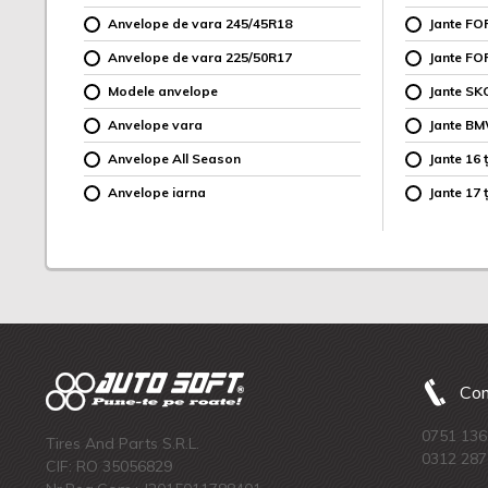
Anvelope de vara 245/45R18
Jante F
Anvelope de vara 225/50R17
Jante FO
Modele anvelope
Jante SK
Anvelope vara
Jante B
Anvelope All Season
Jante 16 ț
Anvelope iarna
Jante 17 ț
Com
0751 136
Tires And Parts S.R.L.
0312 287
CIF: RO 35056829