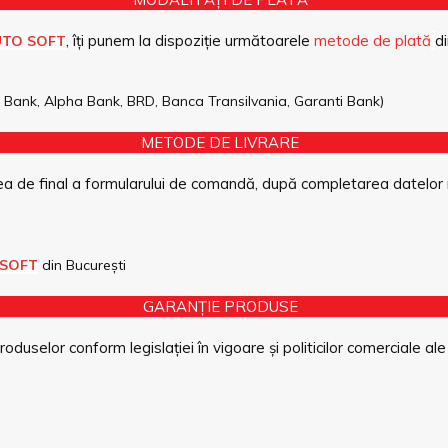
, îți punem la dispoziție următoarele
metode de plată
di
UTO SOFT
pe Bank, Alpha Bank, BRD, Banca Transilvania, Garanti Bank)
METODE DE LIVRARE
a de final a formularului de comandă, după completarea datelor 
 SOFT
din București
GARANȚIE PRODUSE
duselor conform legislației în vigoare și politicilor comerciale ale