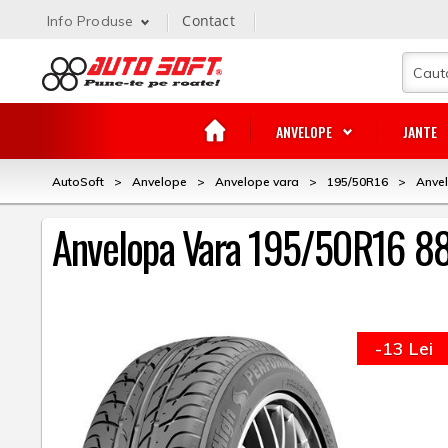
Contact
Info Produse
ANVELOPE
JANTE
AutoSoft
>
Anvelope
>
Anvelope vara
>
195/50R16
>
Anve
Anvelopa Vara 195/50R16 8
-13 Lei