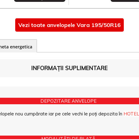
Vezi toate anvelopele Vara 195/50R16
heta energetica
INFORMAȚII SUPLIMENTARE
DEPOZITARE ANVELOPE
opele nou cumpărate iar pe cele vechi le poți depozita în
HOTEL
MODALITĂȚI DE PLATĂ