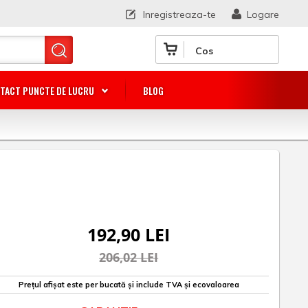
Inregistreaza-te
Logare
Cos
TACT PUNCTE DE LUCRU
BLOG
192,90 LEI
206,02 LEI
Prețul afișat este per bucată și include TVA și ecovaloarea