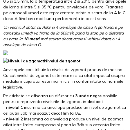
0.5 si 1.5 mm, la o temperatura intre 2 si 20ºC pentru anvelopele
de iarna si intre 5 si 35 ºC pentru anvelopele de vara. Franarea
pe carosabil umed este reprezentata printr-o scara de la A la G,
clasa A fiind cea mai buna performanta in acest sens.
Un vechicul dotat cu ABS si 4 anvelope de clasa A (la franare pe
carosabil umed) va frana de la 80km/h pana la stop pe o distanta
cu pana la
18 metri
mai scurta decat acelasi vehicul dotat cu 4
anvelope de clasa G
.
Nivelul de zgomot
Anvelopele constribuie la nivelul de zgomot produs de masina.
Cu cat nivelul de zgomot este mai mic, cu atat impactul asupra
mediului incojurator este mai mic si in conformitate cu normele
legislative.
Pe etichete se afiseaza un difuzor cu
3 unde negre
posibile
pentru a reprezenta nivelurile de zgomot in
decibeli
.
-
nivelul 1
insemna ca anvelopa produce un nivel de zgomot cu
cel putin 3db mai scazut decat limita UE.
-
nivelul 2
inseamna ca anvelopa produce un nivel de zgomot
aflat intre limita europeana si pana la 3db sub aceasta limita.