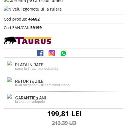
Cod produs:
46682
Cod EAN/CAI:
59199
PLATA IN RATE
pana la 3 rate fara dobanda
RETUR 14 ZILE
te-ai razgandit ? Iti dam banii inapoi
GARANTIE 3 ANI
la toate anvelopele
199,81 LEI
213,39 LEI