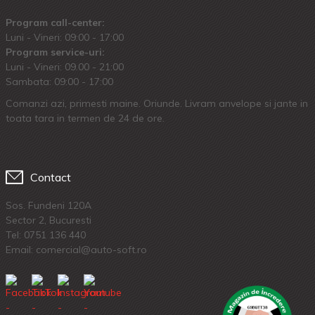
Program call-center:
Luni - Vineri: 09:00 - 17:00
Program service-uri:
Luni - Vineri: 09.00 - 21:00
Sambata: 09:00 - 17:00
Comanzi azi, primesti maine. Oriunde. Livram anvelope si jante in
toata tara in termen de 24 de ore.
Contact
Sos. Fundeni 120A
Sector 2, Bucuresti
Tel:
0751 136 440
Email: comercial@auto-soft.ro