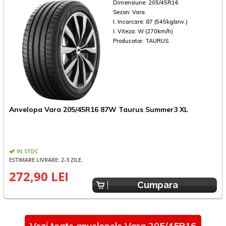
Dimensiune:
205/45R16
Sezon:
Vara
I. Incarcare:
87 (545kg/anv.)
I. Viteza:
W (270km/h)
Producator:
TAURUS
A
Anvelopa Vara 205/45R16 87W Taurus Summer3 XL
V
IN STOC
E
ESTIMARE LIVRARE: 2-3 ZILE.
272,90 LEI
Cumpara
Vezi toate anvelopele Vara 205/45R16