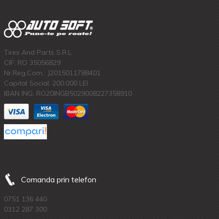
Tires And Parts S.R.L.
CIF: RO 35056829
Nr.Reg.Com.: J2015011788401
Capital Social: 200.000 LEI
IBAN ING: RO20INGB5029008227358910
Comanda prin telefon
0751 136 440
0312 287 300