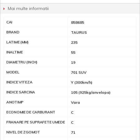
Mai multe informatii
CAI
858685
BRAND
TAURUS
LATIME (MM)
235
INALTIME
55
DIAMETRU (INCH)
19
MODEL
701 SUV
INDICE VITEZA
Y (300km/h)
INDICE SARCINA
105 (925kg/anvelopa)
ANOTIMP
Vara
ECONOMIE DE CARBURANT
C
FRANARE PE SUPRAFETE UMEDE
C
NIVEL DE ZGOMOT
71