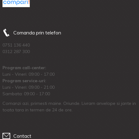
Comanda prin telefon
0751 136 440
0312 287 300
Program call-center:
Luni - Vineri: 09:00 - 17:00
Program service-uri:
Luni - Vineri: 09.00 - 21:00
Sambata: 09:00 - 17:00
Comanzi azi, primesti maine. Oriunde. Livram anvelope si jante in
toata tara in termen de 24 de ore.
Contact