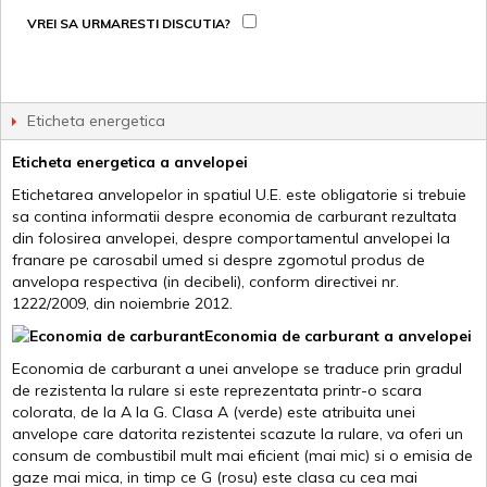
VREI SA URMARESTI DISCUTIA?
Eticheta energetica
Eticheta energetica a anvelopei
Etichetarea anvelopelor in spatiul U.E. este obligatorie si trebuie
sa contina informatii despre economia de carburant rezultata
din folosirea anvelopei, despre comportamentul anvelopei la
franare pe carosabil umed si despre zgomotul produs de
anvelopa respectiva (in decibeli), conform directivei nr.
1222/2009, din noiembrie 2012.
Economia de carburant a anvelopei
Economia de carburant a unei anvelope se traduce prin gradul
de rezistenta la rulare si este reprezentata printr-o scara
colorata, de la A la G. Clasa A (verde) este atribuita unei
anvelope care datorita rezistentei scazute la rulare, va oferi un
consum de combustibil mult mai eficient (mai mic) si o emisia de
gaze mai mica, in timp ce G (rosu) este clasa cu cea mai