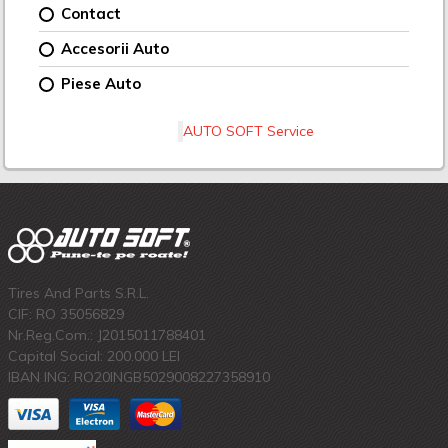
Contact
Accesorii Auto
Piese Auto
AUTO SOFT Service
Tires And Parts S.R.L.
CIF: RO 35056829
Nr.Reg.Com.: J2015011788401
Capital Social: 200.000 LEI
IBAN ING: RO20INGB5029008227358910