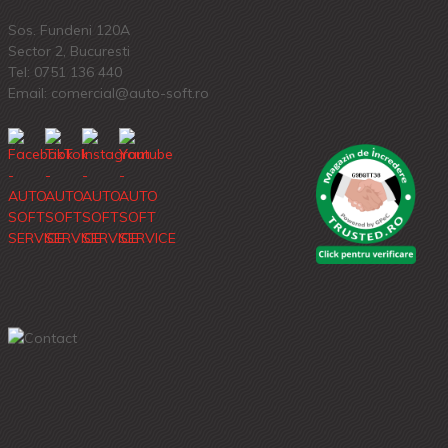
Sos. Fundeni 120A
Sector 2, Bucuresti
Tel:
0751 136 440
Email: comercial@auto-soft.ro