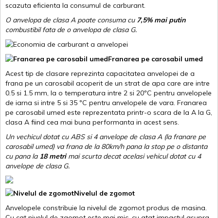
scazuta eficienta la consumul de carburant.
O anvelopa de clasa A poate consuma cu
7,5% mai putin
combustibil fata de o anvelopa de clasa G.
Franarea pe carosabil umed
Acest tip de clasare reprezinta capacitatea anvelopei de a
frana pe un carosabil acoperit de un strat de apa care are intre
0.5 si 1.5 mm, la o temperatura intre 2 si 20ºC pentru anvelopele
de iarna si intre 5 si 35 ºC pentru anvelopele de vara. Franarea
pe carosabil umed este reprezentata printr-o scara de la A la G,
clasa A fiind cea mai buna performanta in acest sens.
Un vechicul dotat cu ABS si 4 anvelope de clasa A (la franare pe
carosabil umed) va frana de la 80km/h pana la stop pe o distanta
cu pana la
18 metri
mai scurta decat acelasi vehicul dotat cu 4
anvelope de clasa G
.
Nivelul de zgomot
Anvelopele constribuie la nivelul de zgomot produs de masina.
Cu cat nivelul de zgomot este mai mic, cu atat impactul asupra