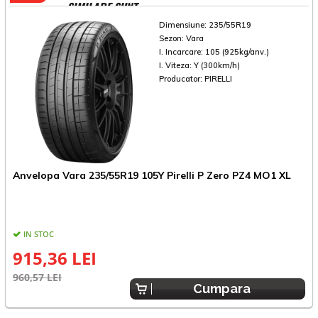
SIMILARE SUNT
Dimensiune:
235/55R19
Sezon:
Vara
I. Incarcare:
105 (925kg/anv.)
I. Viteza:
Y (300km/h)
Producator:
PIRELLI
A
Anvelopa Vara 235/55R19 105Y Pirelli P Zero PZ4 MO1 XL
V
IN STOC
915,36 LEI
7
960,57 LEI
Cumpara