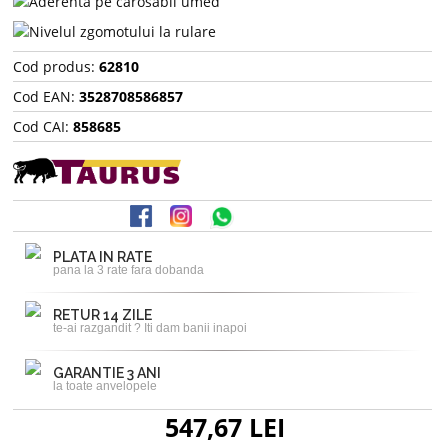
Cod produs:
62810
Cod EAN:
3528708586857
Cod CAI:
858685
PLATA IN RATE
pana la 3 rate fara dobanda
RETUR 14 ZILE
te-ai razgandit ? Iti dam banii inapoi
GARANTIE 3 ANI
la toate anvelopele
547,67 LEI