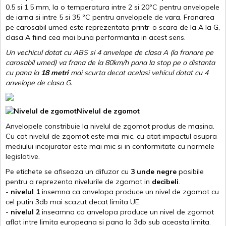
0.5 si 1.5 mm, la o temperatura intre 2 si 20ºC pentru anvelopele
de iarna si intre 5 si 35 ºC pentru anvelopele de vara. Franarea
pe carosabil umed este reprezentata printr-o scara de la A la G,
clasa A fiind cea mai buna performanta in acest sens.
Un vechicul dotat cu ABS si 4 anvelope de clasa A (la franare pe
carosabil umed) va frana de la 80km/h pana la stop pe o distanta
cu pana la
18 metri
mai scurta decat acelasi vehicul dotat cu 4
anvelope de clasa G
.
Nivelul de zgomot
Anvelopele constribuie la nivelul de zgomot produs de masina.
Cu cat nivelul de zgomot este mai mic, cu atat impactul asupra
mediului incojurator este mai mic si in conformitate cu normele
legislative.
Pe etichete se afiseaza un difuzor cu
3 unde negre
posibile
pentru a reprezenta nivelurile de zgomot in
decibeli
.
-
nivelul 1
insemna ca anvelopa produce un nivel de zgomot cu
cel putin 3db mai scazut decat limita UE.
-
nivelul 2
inseamna ca anvelopa produce un nivel de zgomot
aflat intre limita europeana si pana la 3db sub aceasta limita.