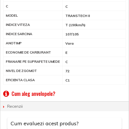
C
C
MODEL
TRANSTECH II
INDICE VITEZA
T (190km/h)
INDICE SARCINA
107/105
ANOTIMP
Vara
ECONOMIE DE CARBURANT
E
FRANARE PE SUPRAFETE UMEDE
C
NIVEL DE ZGOMOT
72
EFICIENTA CLASA
C1
Cum aleg anvelopele?
Recenzii
Cum evaluezi acest produs?