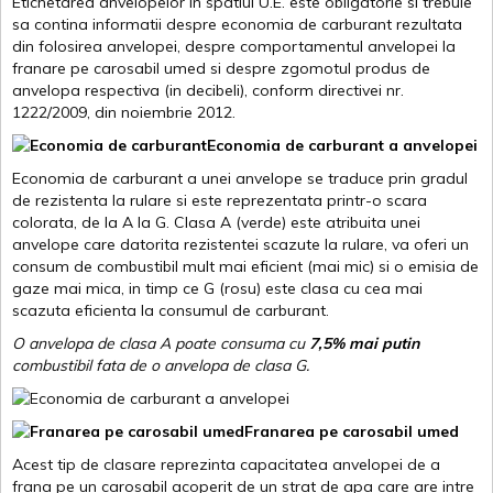
Etichetarea anvelopelor in spatiul U.E. este obligatorie si trebuie
sa contina informatii despre economia de carburant rezultata
din folosirea anvelopei, despre comportamentul anvelopei la
franare pe carosabil umed si despre zgomotul produs de
anvelopa respectiva (in decibeli), conform directivei nr.
1222/2009, din noiembrie 2012.
Economia de carburant a anvelopei
Economia de carburant a unei anvelope se traduce prin gradul
de rezistenta la rulare si este reprezentata printr-o scara
colorata, de la A la G. Clasa A (verde) este atribuita unei
anvelope care datorita rezistentei scazute la rulare, va oferi un
consum de combustibil mult mai eficient (mai mic) si o emisia de
gaze mai mica, in timp ce G (rosu) este clasa cu cea mai
scazuta eficienta la consumul de carburant.
O anvelopa de clasa A poate consuma cu
7,5% mai putin
combustibil fata de o anvelopa de clasa G.
Franarea pe carosabil umed
Acest tip de clasare reprezinta capacitatea anvelopei de a
frana pe un carosabil acoperit de un strat de apa care are intre