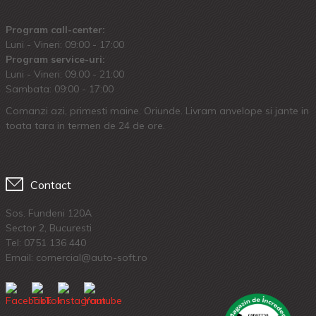
Program call-center:
Luni - Vineri: 09:00 - 17:00
Program service-uri:
Luni - Vineri: 09.00 - 21:00
Sambata: 09:00 - 17:00
Comanzi azi, primesti maine. Oriunde. Livram anvelope si jante in
toata tara in termen de 24 de ore.
Contact
Sos. Fundeni 120A
Sector 2, Bucuresti
Tel:
0751 136 440
Email: comercial@auto-soft.ro