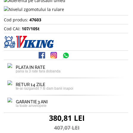
Cod produs:
47603
Cod CAI:
107/105t
PLATA IN RATE
pana la 3 rate fara dobanda
RETUR 14 ZILE
te-ai razgandit ? Iti dam banii inapoi
GARANTIE 3 ANI
la toate anvelopele
380,81 LEI
407,07 LEI