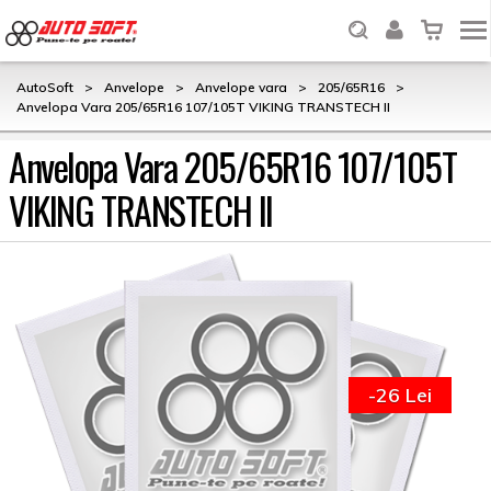
AutoSoft
>
Anvelope
>
Anvelope vara
>
205/65R16
>
Anvelopa Vara 205/65R16 107/105T VIKING TRANSTECH II
Anvelopa Vara 205/65R16 107/105T
VIKING TRANSTECH II
-26 Lei