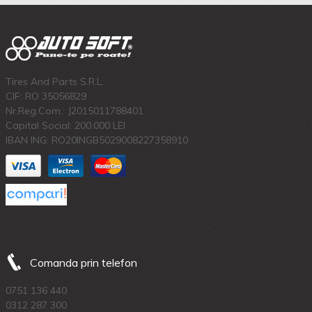
Tires And Parts S.R.L.
CIF: RO 35056829
Nr.Reg.Com.: J2015011788401
Capital Social: 200.000 LEI
IBAN ING: RO20INGB5029008227358910
Comanda prin telefon
0751 136 440
0312 287 300