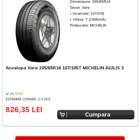
Dimensiune:
205/65R16
Sezon:
Vara
I. Incarcare:
107/105
I. Viteza:
T (190km/h)
Producator:
MICHELIN
A
Anvelopa Vara 205/65R16 107/105T MICHELIN AGILIS 3
IN STOC
E
ESTIMARE LIVRARE: 2-3 ZILE.
826,35 LEI
Cumpara