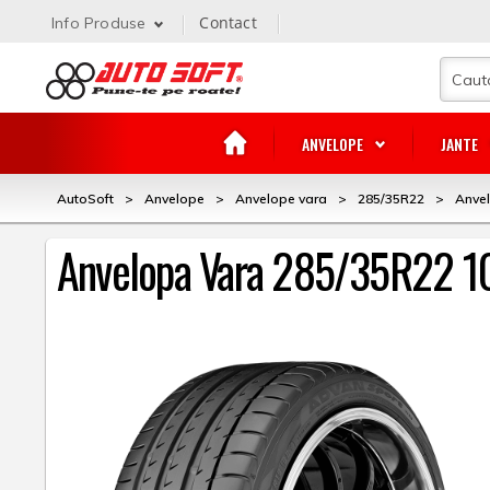
Contact
Info Produse
ANVELOPE
JANTE
AutoSoft
>
Anvelope
>
Anvelope vara
>
285/35R22
>
Anve
Anvelopa Vara 285/35R22 1