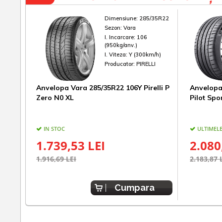
Dimensiune:
285/35R22
Sezon:
Vara
I. Incarcare:
106
(950kg/anv.)
I. Viteza:
Y (300km/h)
Producator:
PIRELLI
Anvelopa Vara 285/35R22 106Y Pirelli P
Anvelopa
Zero N0 XL
Pilot Spo
IN STOC
ULTIMELE
1.739,53 LEI
2.080
1.916,69 LEI
2.183,87 
Cumpara