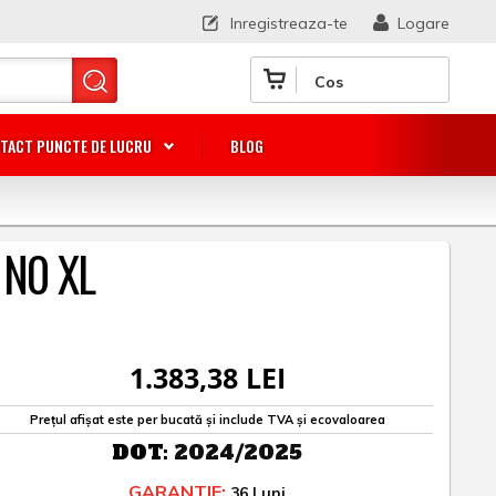
Inregistreaza-te
Logare
Cos
TACT PUNCTE DE LUCRU
BLOG
 N0 XL
1.383,38 LEI
Prețul afișat este per bucată și include TVA și ecovaloarea
DOT:
2024/2025
GARANTIE:
36 Luni