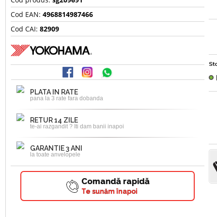
Cod EAN:
4968814987466
Cod CAI:
82909
Sto
PLATA IN RATE
pana la 3 rate fara dobanda
RETUR 14 ZILE
te-ai razgandit ? Iti dam banii inapoi
GARANTIE 3 ANI
la toate anvelopele
Comandă rapidă
Te sunăm înapoi