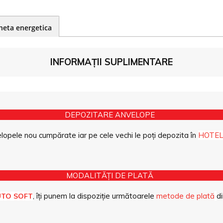
heta energetica
INFORMAȚII SUPLIMENTARE
DEPOZITARE ANVELOPE
opele nou cumpărate iar pe cele vechi le poți depozita în
HOTEL
MODALITĂȚI DE PLATĂ
, îți punem la dispoziție următoarele
metode de plată
di
UTO SOFT