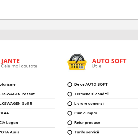
JANTE
AUTO SOFT
Cele mai cautate
Utile
toturisme
De ce AUTO SOFT
OLKSWAGEN Passat
Termene si conditii
OLKSWAGEN Golf 5
Livrare comenzi
DI A4
Cum cumpar
CIA Logan
Retur produse
YOTA Auris
Tarife servicii