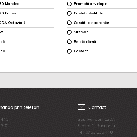
ORD Mondeo
Promotii anvelope
RD Focus
Confidentialitate
ODA Octavia 1
Conditii de garantie
MW
Sitemap
oli
Relatii clienti
oli
Contact
anda prin telefon
Contact
 440
Sos. Fundeni 120A
 300
Sector 2, Bucuresti
Tel:
0751 136 440