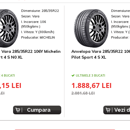
Dimensiune:
285/35R22
Dimensiune
Sezon:
Vara
Sezon:
Vara
I. Incarcare:
106
I. Incarcare
(950kg/anv.)
(950kg/anv.
I. Viteza:
Y (300km/h)
I. Viteza:
Y 
Producator:
MICHELIN
Producator:
 Vara 285/35R22 106Y Michelin
Anvelopa Vara 285/35R22 106
rt 4 S N0 XL
Pilot Sport 4 S XL
 4 BUCATI
ULTIMELE 3 BUCATI
,15 LEI
1.888,67 LEI
LEI
2.081,68 LEI
Cumpara
Vezi d