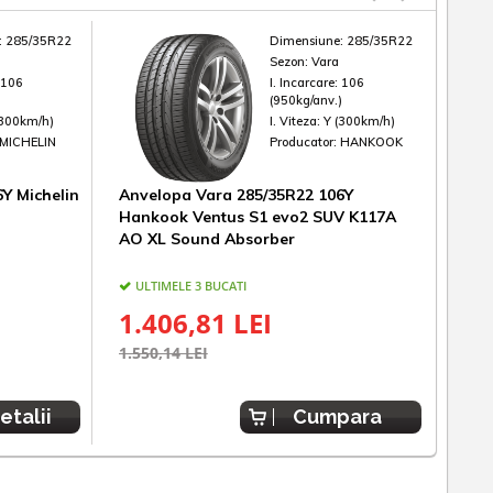
:
285/35R22
Dimensiune:
285/35R22
Sezon:
Vara
:
106
I. Incarcare:
106
)
(950kg/anv.)
(300km/h)
I. Viteza:
Y (300km/h)
MICHELIN
Producator:
HANKOOK
Y Michelin
Anvelopa Vara 285/35R22 106Y
Anve
Hankook Ventus S1 evo2 SUV K117A
Pilo
AO XL Sound Absorber
ULTIMELE 3 BUCATI
IN
ESTIM
1.406,81 LEI
2.
1.550,14 LEI
etalii
Cumpara