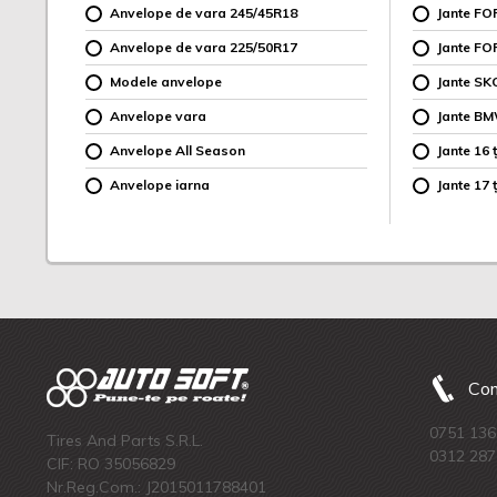
Anvelope de vara 245/45R18
Jante F
Anvelope de vara 225/50R17
Jante FO
Modele anvelope
Jante SK
Anvelope vara
Jante B
Anvelope All Season
Jante 16 ț
Anvelope iarna
Jante 17 ț
Com
0751 136
Tires And Parts S.R.L.
0312 287
CIF: RO 35056829
Nr.Reg.Com.: J2015011788401