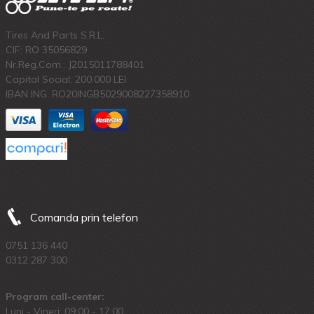
Tires And Parts S.R.L.
CIF: RO 35056829
Nr.Reg.Com.: J2015011788401
Capital Social: 200.000 LEI
IBAN ING: RO20INGB5029008227358910
Comanda prin telefon
0751 136 440
0312 287 300
Program call-center:
Luni - Vineri: 09:00 - 17:00