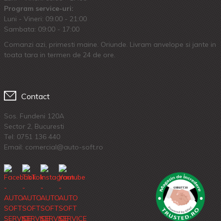
Program service-uri:
Luni - Vineri: 09.00 - 21:00
Sambata: 09:00 - 17:00
Comanzi azi, primesti maine. Oriunde. Livram anvelope si jante in
toata tara in termen de 24 de ore.
Contact
Sos. Fundeni 120A
Sector 2, Bucuresti
Tel:
0751 136 440
Email: comercial@auto-soft.ro