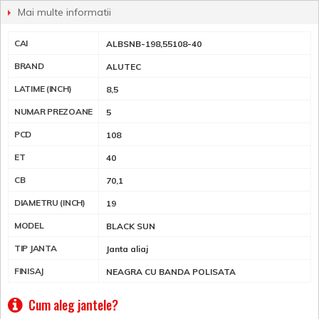
Mai multe informatii
CAI
ALBSNB-198,55108-40
BRAND
ALUTEC
LATIME (INCH)
8,5
NUMAR PREZOANE
5
PCD
108
ET
40
CB
70,1
DIAMETRU (INCH)
19
MODEL
BLACK SUN
TIP JANTA
Janta aliaj
FINISAJ
NEAGRA CU BANDA POLISATA
Cum aleg jantele?