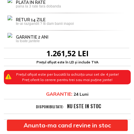
PLATA IN RATE
pana la 3 rate fara dobanda
RETUR 14 ZILE
te-ai razgandit ? Iti dam banii inapoi
GARANTIE 2 ANI
la toate jantele
1.261,52 LEI
Prețul afișat este în LEI și include TVA
Prețul afișat este per bucată la achizița unui set de 4 jante!
Preț oferit la cerere pentru trei sau mai puține jante!
GARANTIE:
24 Luni
NU ESTE IN STOC
DISPONIBILITATE:
Anunta-ma cand revine in stoc