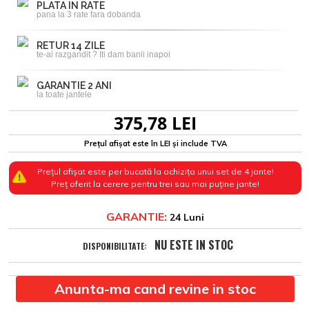
PLATA IN RATE
pana la 3 rate fara dobanda
RETUR 14 ZILE
te-ai razgandit ? Iti dam banii inapoi
GARANTIE 2 ANI
la toate jantele
375,78 LEI
Prețul afișat este în LEI și include TVA
Prețul afișat este per bucată la achizița unui set de 4 jante!
Preț oferit la cerere pentru trei sau mai puține jante!
GARANTIE:
24 Luni
NU ESTE IN STOC
DISPONIBILITATE:
Anunta-ma cand revine in stoc