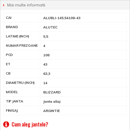
Mai multe informatii
CAI
ALUBLI-145,54108-43
BRAND
ALUTEC
LATIME (INCH)
5,5
NUMAR PREZOANE
4
PCD
108
ET
43
CB
63,3
DIAMETRU (INCH)
14
MODEL
BLIZZARD
TIP JANTA
Janta aliaj
FINISAJ
ARGINTIE
Cum aleg jantele?