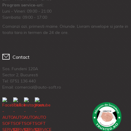
Program service-uri:
Luni - Vineri: 09.00 - 21:00
Sambata: 09:00 - 17:00
Comanzi azi, primesti maine. Oriunde. Livram anvelope si jante in
toata tara in termen de 24 de ore.
Contact
Sos. Fundeni 120A
Sector 2, Bucuresti
Tel:
0751 136 440
Email: comercial@auto-soft.ro