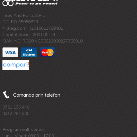
Tires And Parts S.R.L.
CIF: RO 35056829
Nr.Reg.Com.: J2015011788401
Capital Social: 200.000 LEI
IBAN ING: RO20INGB5029008227358910
Comanda prin telefon
0751 136 440
0312 287 300
Program call-center:
Luni - Vineri: 09:00 - 17:00