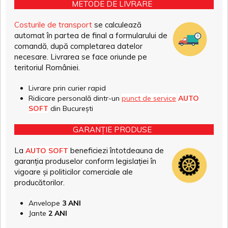
METODE DE LIVRARE
Costurile de transport
se calculează
automat în partea de final a formularului de
comandă, după completarea datelor
necesare. Livrarea se face oriunde pe
teritoriul României.
Livrare prin curier rapid
Ridicare personală dintr-un
punct de service
AUTO
SOFT
din București
GARANȚIE PRODUSE
La
beneficiezi întotdeauna de
AUTO SOFT
garanția produselor conform legislației în
vigoare și politicilor comerciale ale
producătorilor.
Anvelope
3 ANI
Jante
2 ANI