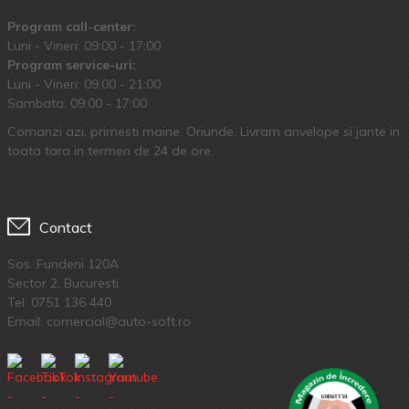
Program call-center:
Luni - Vineri: 09:00 - 17:00
Program service-uri:
Luni - Vineri: 09.00 - 21:00
Sambata: 09:00 - 17:00
Comanzi azi, primesti maine. Oriunde. Livram anvelope si jante in
toata tara in termen de 24 de ore.
Contact
Sos. Fundeni 120A
Sector 2, Bucuresti
Tel:
0751 136 440
Email: comercial@auto-soft.ro