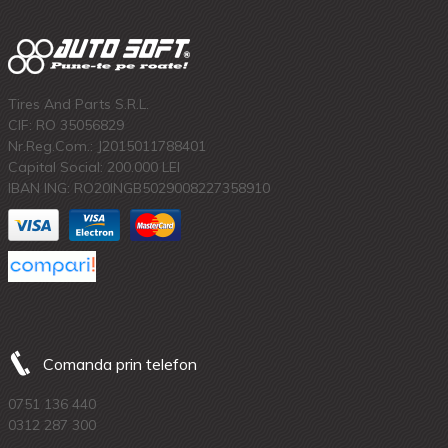
Tires And Parts S.R.L.
CIF: RO 35056829
Nr.Reg.Com.: J2015011788401
Capital Social: 200.000 LEI
IBAN ING: RO20INGB5029008227358910
Comanda prin telefon
0751 136 440
0312 287 300