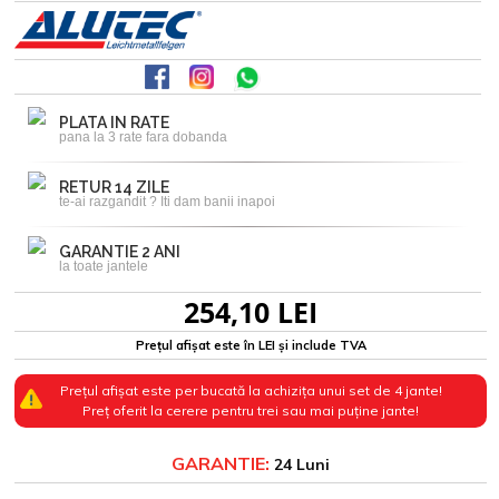
PLATA IN RATE
pana la 3 rate fara dobanda
RETUR 14 ZILE
te-ai razgandit ? Iti dam banii inapoi
GARANTIE 2 ANI
la toate jantele
254,10 LEI
Prețul afișat este în LEI și include TVA
Prețul afișat este per bucată la achizița unui set de 4 jante!
Preț oferit la cerere pentru trei sau mai puține jante!
GARANTIE:
24 Luni