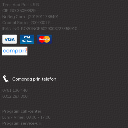
Tires And Parts S.R.L.
CIF: RO 35056829
Nr.Reg.Com.: J2015011788401
Capital Social: 200.000 LEI
IBAN ING: RO20INGB5029008227358910
Comanda prin telefon
0751 136 440
0312 287 300
Program call-center:
Luni - Vineri: 09:00 - 17:00
Program service-uri: