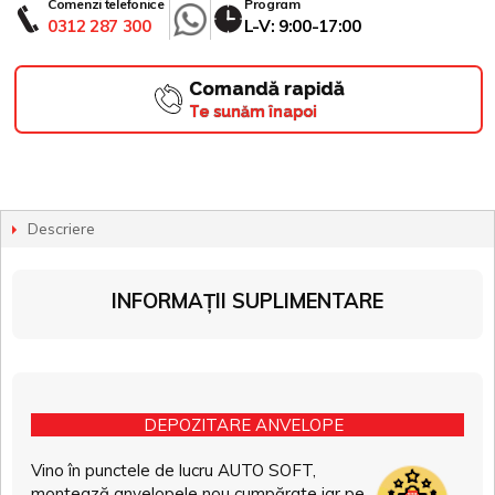
Comenzi telefonice
Program
0312 287 300
L-V: 9:00-17:00
Comandă rapidă
Te sunăm înapoi
Descriere
INFORMAȚII SUPLIMENTARE
DEPOZITARE ANVELOPE
Vino în punctele de lucru AUTO SOFT,
montează anvelopele nou cumpărate iar pe