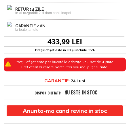
RETUR 14 ZILE
te-ai razgandit ? Iti dam banii inapoi
GARANTIE 2 ANI
la toate jantele
433,99 LEI
Prețul afișat este în LEI și include TVA
Prețul afișat este per bucată la achizița unui set de 4 jante!
Preț oferit la cerere pentru trei sau mai puține jante!
GARANTIE:
24 Luni
NU ESTE IN STOC
DISPONIBILITATE:
Anunta-ma cand revine in stoc