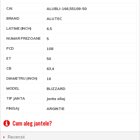
CAI
ALUBLI-166,55108-50
BRAND
ALUTEC
LATIME (INCH)
6,5
NUMAR PREZOANE
5
PCD
108
ET
50
CB
63,4
DIAMETRU (INCH)
16
MODEL
BLIZZARD
TIP JANTA
Janta aliaj
FINISAJ
ARGINTIE
Cum aleg jantele?
Recenzii