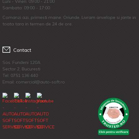
Luni - Vineri: 09.00 - 21:00
Sambata: 09:00 - 17:00
Comanzi azi, primesti maine. Oriunde. Livram anvelope si jante in
toata tara in termen de 24 de ore.
Contact
Sos. Fundeni 120A
Sector 2, Bucuresti
Tel:
0751 136 440
Email: comercial@auto-soft.ro