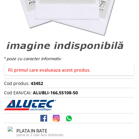
Fii primul care evalueaza acest produs.
Cod produs:
43452
Cod EAN/CAI:
ALUBLI-166,55108-50
PLATA IN RATE
pana la 3 rate fara dobanda