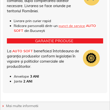
comandă, după completarea datelor
necesare. Livrarea se face oriunde pe
teritoriul României.
Livrare prin curier rapid
Ridicare personală dintr-un
punct de service
AUTO
SOFT
din București
GARANȚIE PRODUSE
La
beneficiezi întotdeauna de
AUTO SOFT
garanția produselor conform legislației în
vigoare și politicilor comerciale ale
producătorilor.
Anvelope
3 ANI
Jante
2 ANI
Mai multe informatii