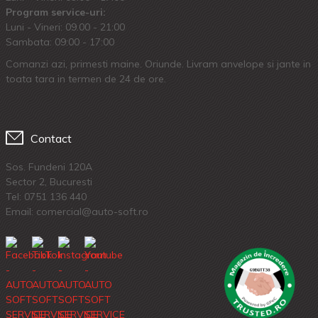
Program service-uri:
Luni - Vineri: 09.00 - 21:00
Sambata: 09:00 - 17:00
Comanzi azi, primesti maine. Oriunde. Livram anvelope si jante in
toata tara in termen de 24 de ore.
Contact
Sos. Fundeni 120A
Sector 2, Bucuresti
Tel:
0751 136 440
Email: comercial@auto-soft.ro