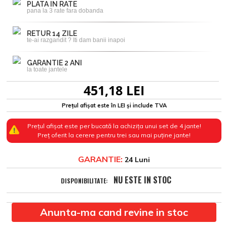
PLATA IN RATE
pana la 3 rate fara dobanda
RETUR 14 ZILE
te-ai razgandit ? Iti dam banii inapoi
GARANTIE 2 ANI
la toate jantele
451,18 LEI
Prețul afișat este în LEI și include TVA
Prețul afișat este per bucată la achizița unui set de 4 jante!
Preț oferit la cerere pentru trei sau mai puține jante!
GARANTIE:
24 Luni
NU ESTE IN STOC
DISPONIBILITATE:
Anunta-ma cand revine in stoc