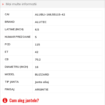
Mai multe informatii
CAI
ALUBLI-166,55115-42
BRAND
ALUTEC
LATIME (INCH)
6,5
NUMAR PREZOANE
5
PCD
115
ET
42
CB
70,2
DIAMETRU (INCH)
16
MODEL
BLIZZARD
TIP JANTA
Janta aliaj
FINISAJ
ARGINTIE
Cum aleg jantele?