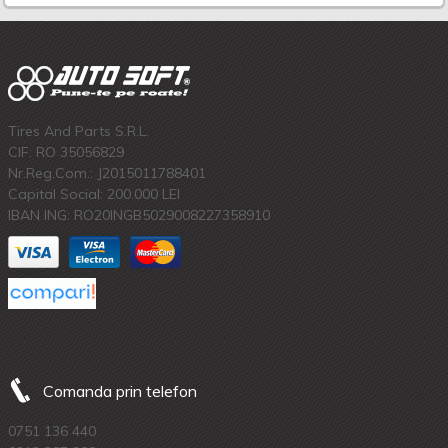
Tires And Parts S.R.L.
CIF: RO 35056829
Nr.Reg.Com.: J2015011788401
Capital Social: 200.000 LEI
IBAN ING: RO20INGB5029008227358910
Comanda prin telefon
0751 136 440