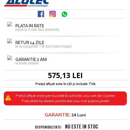
PLATA IN RATE
pana la 3 rate fara dobanda
RETUR 14 ZILE
te-ai razgandit ? Iti dam banii inapoi
GARANTIE 2 ANI
la toate jantele
575,13 LEI
Prețul afișat este în LEI și include TVA
Prețul afișat este per bucată la achizița unui set de 4 jante!
Preț oferit la cerere pentru trei sau mai puține jante!
GARANTIE:
24 Luni
NU ESTE IN STOC
DISPONIBILITATE: