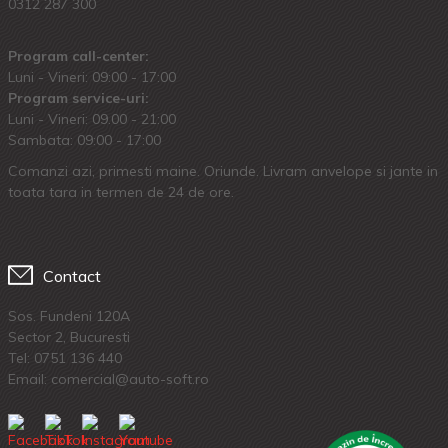
0312 287 300
Program call-center:
Luni - Vineri: 09:00 - 17:00
Program service-uri:
Luni - Vineri: 09.00 - 21:00
Sambata: 09:00 - 17:00
Comanzi azi, primesti maine. Oriunde. Livram anvelope si jante in
toata tara in termen de 24 de ore.
Contact
Sos. Fundeni 120A
Sector 2, Bucuresti
Tel:
0751 136 440
Email: comercial@auto-soft.ro