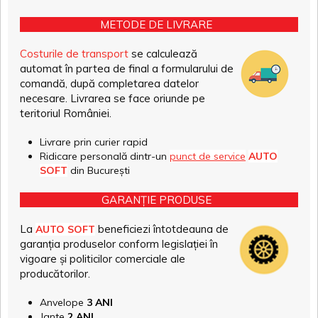
METODE DE LIVRARE
Costurile de transport
se calculează
automat în partea de final a formularului de
comandă, după completarea datelor
necesare. Livrarea se face oriunde pe
teritoriul României.
Livrare prin curier rapid
Ridicare personală dintr-un
punct de service
AUTO
SOFT
din București
GARANȚIE PRODUSE
La
beneficiezi întotdeauna de
AUTO SOFT
garanția produselor conform legislației în
vigoare și politicilor comerciale ale
producătorilor.
Anvelope
3 ANI
Jante
2 ANI