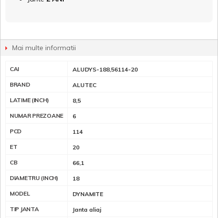
Mai multe informatii
CAI
ALUDYS-188,56114-20
BRAND
ALUTEC
LATIME (INCH)
8,5
NUMAR PREZOANE
6
PCD
114
ET
20
CB
66,1
DIAMETRU (INCH)
18
MODEL
DYNAMITE
TIP JANTA
Janta aliaj