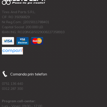
Tires And Parts S.R.L.
CIF: RO 35056829
Nr.Reg.Com.: J2015011788401
Capital Social: 200.000 LEI
IBAN ING: RO20INGB5029008227358910
Comanda prin telefon
0751 136 440
0312 287 300
Program call-center:
Luni - Vineri: 09:00 - 17:00