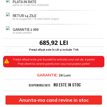
PLATA IN RATE
pana la 3 rate fara dobanda
RETUR 14 ZILE
te-ai razgandit ? Iti dam banii inapoi
GARANTIE 2 ANI
la toate jantele
685,92 LEI
Prețul afișat este în LEI și include TVA
Prețul afișat este per bucată la achizița unui set de 4 jante!
Preț oferit la cerere pentru trei sau mai puține jante!
GARANTIE:
24 Luni
NU ESTE IN STOC
DISPONIBILITATE:
Anunta-ma cand revine in stoc