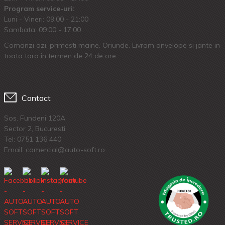
Program service-uri:
Luni - Vineri: 09.00 - 21:00
Sambata: 09:00 - 17:00
Comanzi azi, primesti maine. Oriunde. Livram anvelope si jante in
toata tara in termen de 24 de ore.
Contact
Sos. Fundeni 120A
Sector 2, Bucuresti
Tel:
0751 136 440
Email: comercial@auto-soft.ro