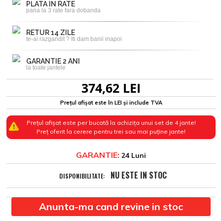
PLATA IN RATE
pana la 3 rate fara dobanda
RETUR 14 ZILE
te-ai razgandit ? Iti dam banii inapoi
GARANTIE 2 ANI
la toate jantele
374,62 LEI
Prețul afișat este în LEI și include TVA
Prețul afișat este per bucată la achizița unui set de 4 jante!
Preț oferit la cerere pentru trei sau mai puține jante!
GARANTIE:
24 Luni
NU ESTE IN STOC
DISPONIBILITATE:
Anunta-ma cand revine in stoc