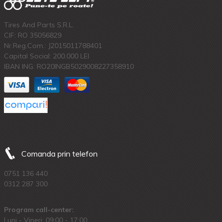
Tires And Parts S.R.L.
CIF: RO 35056829
Nr.Reg.Com.: J2015011788401
Capital Social: 200.000 LEI
IBAN ING: RO20INGB5029008227358910
Comanda prin telefon
0751 136 440
0312 287 300
Program call-center:
Luni - Vineri: 09:00 - 17:00