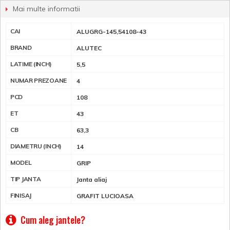
Mai multe informatii
CAI
ALUGRG-145,54108-43
BRAND
ALUTEC
LATIME (INCH)
5,5
NUMAR PREZOANE
4
PCD
108
ET
43
CB
63,3
DIAMETRU (INCH)
14
MODEL
GRIP
TIP JANTA
Janta aliaj
FINISAJ
GRAFIT LUCIOASA
Cum aleg jantele?