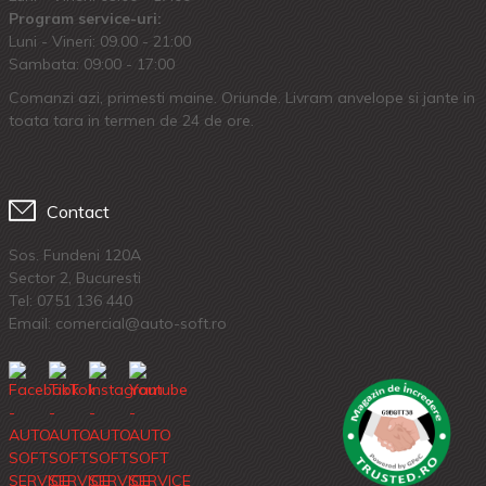
Program service-uri:
Luni - Vineri: 09.00 - 21:00
Sambata: 09:00 - 17:00
Comanzi azi, primesti maine. Oriunde. Livram anvelope si jante in
toata tara in termen de 24 de ore.
Contact
Sos. Fundeni 120A
Sector 2, Bucuresti
Tel:
0751 136 440
Email: comercial@auto-soft.ro