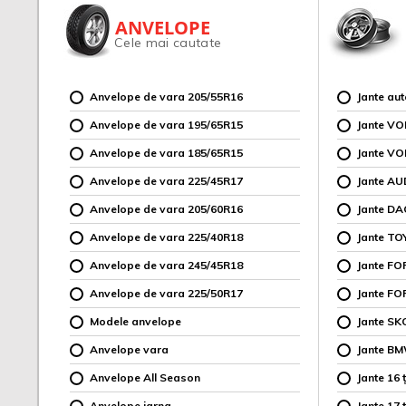
ANVELOPE
Cele mai cautate
Anvelope de vara 205/55R16
Jante au
Anvelope de vara 195/65R15
Jante V
Anvelope de vara 185/65R15
Jante V
Anvelope de vara 225/45R17
Jante AU
Anvelope de vara 205/60R16
Jante DA
Anvelope de vara 225/40R18
Jante TO
Anvelope de vara 245/45R18
Jante F
Anvelope de vara 225/50R17
Jante FO
Modele anvelope
Jante SK
Anvelope vara
Jante B
Anvelope All Season
Jante 16 ț
Anvelope iarna
Jante 17 ț