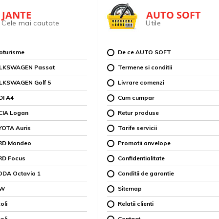
JANTE
AUTO SOFT
Cele mai cautate
Utile
toturisme
De ce AUTO SOFT
OLKSWAGEN Passat
Termene si conditii
OLKSWAGEN Golf 5
Livrare comenzi
DI A4
Cum cumpar
CIA Logan
Retur produse
YOTA Auris
Tarife servicii
ORD Mondeo
Promotii anvelope
RD Focus
Confidentialitate
ODA Octavia 1
Conditii de garantie
MW
Sitemap
oli
Relatii clienti
oli
Contact