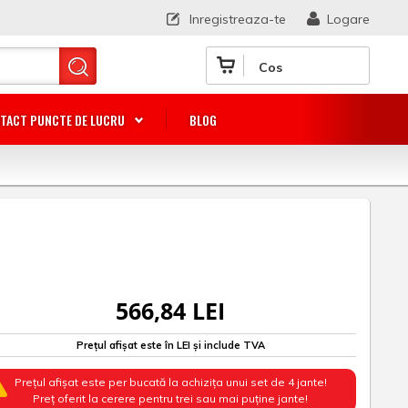
Inregistreaza-te
Logare
Cos
TACT PUNCTE DE LUCRU
BLOG
566,84 LEI
Prețul afișat este în LEI și include TVA
Prețul afișat este per bucată la achizița unui set de 4 jante!
Preț oferit la cerere pentru trei sau mai puține jante!