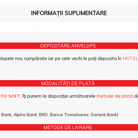
INFORMAȚII SUPLIMENTARE
DEPOZITARE ANVELOPE
opele nou cumpărate iar pe cele vechi le poți depozita în
HOTEL
MODALITĂȚI DE PLATĂ
, îți punem la dispoziție următoarele
metode de plată
di
UTO SOFT
pe Bank, Alpha Bank, BRD, Banca Transilvania, Garanti Bank)
METODE DE LIVRARE