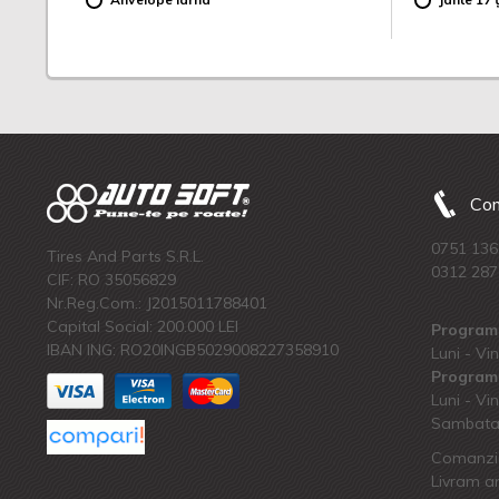
Com
0751 136
Tires And Parts S.R.L.
0312 287
CIF: RO 35056829
Nr.Reg.Com.: J2015011788401
Capital Social: 200.000 LEI
Program 
IBAN ING: RO20INGB5029008227358910
Luni - Vin
Program 
Luni - Vin
Sambata:
Comanzi 
Livram an