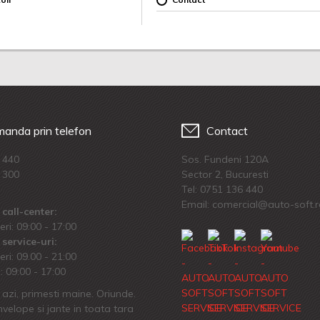
anda prin telefon
Contact
 440
Sos. Fundeni 120A
 300
Sector 2, Bucuresti
Tel:
0751 136 440
Email: comercial@auto-soft.
call-center:
eri: 09:00 - 17:00
service-uri:
eri: 09.00 - 21:00
 09:00 - 17:00
azi, primesti maine. Oriunde.
velope si jante in toata tara