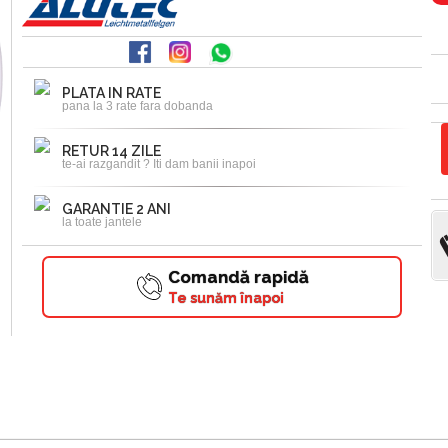
PLATA IN RATE
pana la 3 rate fara dobanda
RETUR 14 ZILE
te-ai razgandit ? Iti dam banii inapoi
GARANTIE 2 ANI
la toate jantele
Comandă rapidă
Te sunăm înapoi