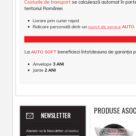
Costurile de transport
se calculează automat în parte
teritoriul României.
Livrare prin curier rapid
Ridicare personală dintr-un
punct de service
AUTO
La
beneficiezi întotdeauna de garanția pro
AUTO SOFT
Anvelope
3 ANI
Jante
2 ANI
PRODUSE ASOC
NEWSLETTER
Abonati-va la Newsletter-ul nostru: