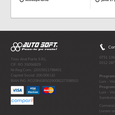
Com
0751 136
Tires And Parts S.R.L.
0312 287
CIF: RO 35056829
Nr.Reg.Com.: J2015011788401
Capital Social: 200.000 LEI
Program 
IBAN ING: RO20INGB5029008227358910
Luni - Vin
Program 
Luni - Vin
Sambata:
Comanzi 
Livram an