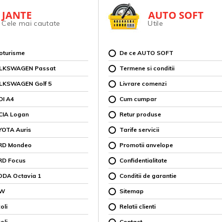
JANTE
AUTO SOFT
Cele mai cautate
Utile
toturisme
De ce AUTO SOFT
OLKSWAGEN Passat
Termene si conditii
OLKSWAGEN Golf 5
Livrare comenzi
DI A4
Cum cumpar
CIA Logan
Retur produse
YOTA Auris
Tarife servicii
ORD Mondeo
Promotii anvelope
RD Focus
Confidentialitate
ODA Octavia 1
Conditii de garantie
MW
Sitemap
oli
Relatii clienti
oli
Contact