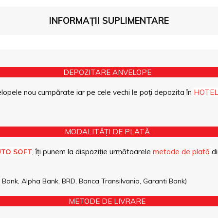
INFORMAȚII SUPLIMENTARE
DEPOZITARE ANVELOPE
opele nou cumpărate iar pe cele vechi le poți depozita în
HOTEL
MODALITĂȚI DE PLATĂ
, îți punem la dispoziție următoarele
metode de plată
di
UTO SOFT
pe Bank, Alpha Bank, BRD, Banca Transilvania, Garanti Bank)
METODE DE LIVRARE