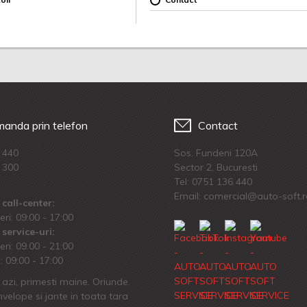
anda prin telefon
Contact
 440
Sos. Fundeni 120A
 300
Sector 2, Bucuresti
Tel:
0751 136 440
Email: comercial@auto-soft.
call-center:
eri: 09:00 - 17:00
service-uri:
eri: 09.00 - 21:00
 09:00 - 17:00
azi, primesti maine. Oriunde.
velope si jante in toata tara