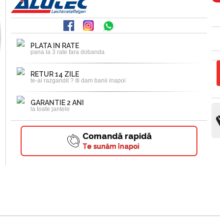
PLATA IN RATE
pana la 3 rate fara dobanda
RETUR 14 ZILE
te-ai razgandit ? Iti dam banii inapoi
GARANTIE 2 ANI
la toate jantele
Comandă rapidă
Te sunăm înapoi