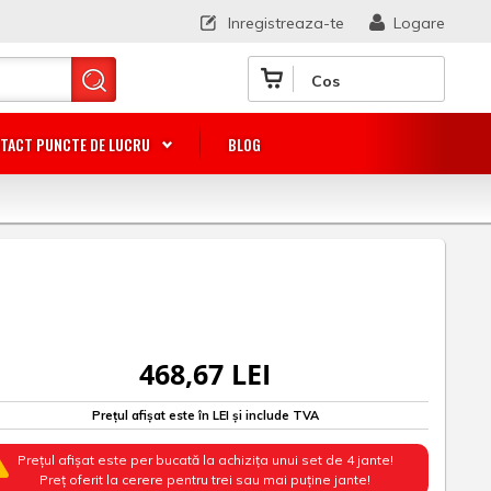
Inregistreaza-te
Logare
Cos
TACT PUNCTE DE LUCRU
BLOG
468,67 LEI
Prețul afișat este în LEI și include TVA
Prețul afișat este per bucată la achizița unui set de 4 jante!
Preț oferit la cerere pentru trei sau mai puține jante!