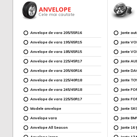
ANVELOPE
Cele mai cautate
Anvelope de vara 205/55R16
Jante au
Anvelope de vara 195/65R15
Jante V
Anvelope de vara 185/65R15
Jante V
Anvelope de vara 225/45R17
Jante AU
Anvelope de vara 205/60R16
Jante DA
Anvelope de vara 225/40R18
Jante TO
Anvelope de vara 245/45R18
Jante F
Anvelope de vara 225/50R17
Jante FO
Modele anvelope
Jante SK
Anvelope vara
Jante B
Anvelope All Season
Jante 16 ț
Anvelope iarna
Jante 17 ț