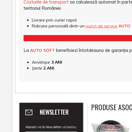
Costurile de transport
se calculează automat în parte
teritoriul României.
Livrare prin curier rapid
Ridicare personală dintr-un
punct de service
AUTO
La
beneficiezi întotdeauna de garanția pro
AUTO SOFT
Anvelope
3 ANI
Jante
2 ANI
PRODUSE ASOC
NEWSLETTER
Abonati-va la Newsletter-ul nostru: