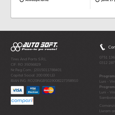
Com
0751 136
Tires And Parts S.R.L.
0312 287
CIF: RO 35056829
Nr.Reg.Com.: J2015011788401
Capital Social: 200.000 LEI
Program 
IBAN ING: RO20INGB5029008227358910
Luni - Vin
Program 
Luni - Vin
Sambata:
Comanzi 
Livram an