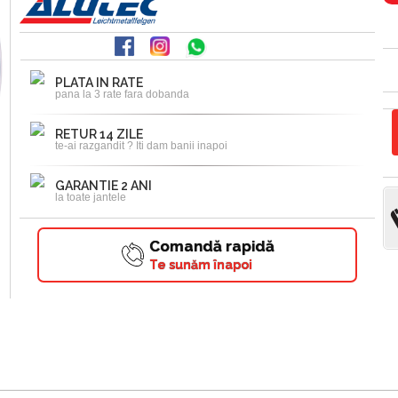
PLATA IN RATE
pana la 3 rate fara dobanda
RETUR 14 ZILE
te-ai razgandit ? Iti dam banii inapoi
GARANTIE 2 ANI
la toate jantele
Comandă rapidă
Te sunăm înapoi