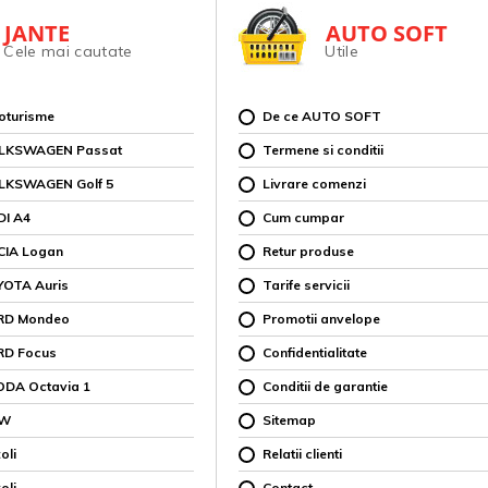
JANTE
AUTO SOFT
Cele mai cautate
Utile
toturisme
De ce AUTO SOFT
OLKSWAGEN Passat
Termene si conditii
OLKSWAGEN Golf 5
Livrare comenzi
DI A4
Cum cumpar
CIA Logan
Retur produse
YOTA Auris
Tarife servicii
ORD Mondeo
Promotii anvelope
RD Focus
Confidentialitate
ODA Octavia 1
Conditii de garantie
MW
Sitemap
oli
Relatii clienti
oli
Contact