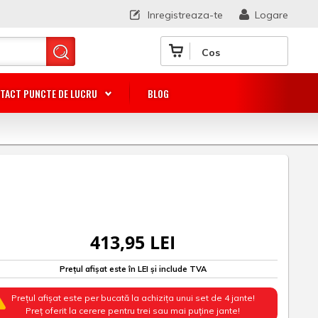
Inregistreaza-te
Logare
Cos
TACT PUNCTE DE LUCRU
BLOG
413,95 LEI
Prețul afișat este în LEI și include TVA
Prețul afișat este per bucată la achizița unui set de 4 jante!
Preț oferit la cerere pentru trei sau mai puține jante!