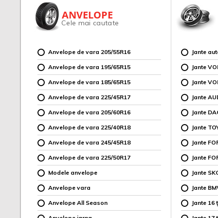
ANVELOPE
Cele mai cautate
Anvelope de vara 205/55R16
Jante au
Anvelope de vara 195/65R15
Jante V
Anvelope de vara 185/65R15
Jante V
Anvelope de vara 225/45R17
Jante AU
Anvelope de vara 205/60R16
Jante DA
Anvelope de vara 225/40R18
Jante TO
Anvelope de vara 245/45R18
Jante F
Anvelope de vara 225/50R17
Jante FO
Modele anvelope
Jante SK
Anvelope vara
Jante B
Anvelope All Season
Jante 16 ț
Anvelope iarna
Jante 17 ț