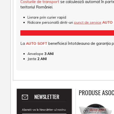
Costurile de transport
se calculează automat în parte
teritoriul României.
Livrare prin curier rapid
Ridicare personală dintr-un
punct de service
AUTO
La
beneficiezi întotdeauna de garanția pro
AUTO SOFT
Anvelope
3 ANI
Jante
2 ANI
PRODUSE ASOC
NEWSLETTER
Abonati-va la Newsletter-ul nostru: