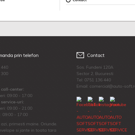
anda prin telefon
Contact
 440
Sos. Fundeni 120A
 300
Sector 2, Bucuresti
Tel:
0751 136 440
Email: comercial@auto-soft.
call-center:
eri: 09:00 - 17:00
service-uri:
eri: 09.00 - 21:00
 09:00 - 17:00
azi, primesti maine. Oriunde.
velope si jante in toata tara