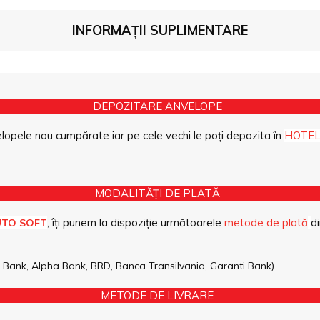
INFORMAȚII SUPLIMENTARE
DEPOZITARE ANVELOPE
opele nou cumpărate iar pe cele vechi le poți depozita în
HOTEL
MODALITĂȚI DE PLATĂ
, îți punem la dispoziție următoarele
metode de plată
di
UTO SOFT
pe Bank, Alpha Bank, BRD, Banca Transilvania, Garanti Bank)
METODE DE LIVRARE