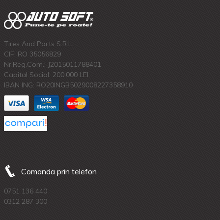
Tires And Parts S.R.L.
CIF: RO 35056829
Nr.Reg.Com.: J2015011788401
Capital Social: 200.000 LEI
IBAN ING: RO20INGB5029008227358910
Comanda prin telefon
0751 136 440
0312 287 300