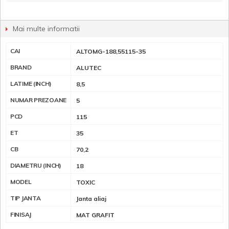
Mai multe informatii
CAI
ALTOMG-188,55115-35
BRAND
ALUTEC
LATIME (INCH)
8,5
NUMAR PREZOANE
5
PCD
115
ET
35
CB
70,2
DIAMETRU (INCH)
18
MODEL
TOXIC
TIP JANTA
Janta aliaj
FINISAJ
MAT GRAFIT