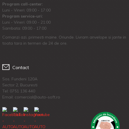
Program call-center:
Luni - Vineri: 09:00 - 17:00
Program service-uri:
Luni - Vineri: 09.00 - 21:00
Sambata: 09:00 - 17:00
Comanzi azi, primesti maine. Oriunde. Livram anvelope si jante in
toata tara in termen de 24 de ore.
Contact
Sos. Fundeni 120A
Sector 2, Bucuresti
Tel:
0751 136 440
Email: comercial@auto-soft.ro