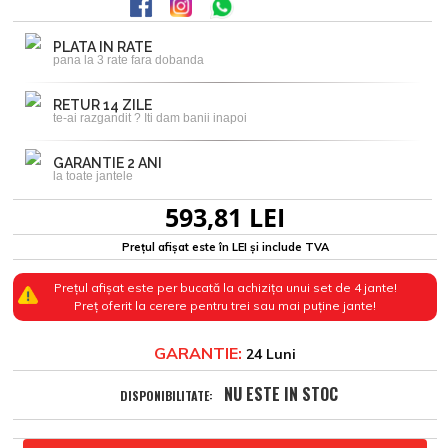
PLATA IN RATE
pana la 3 rate fara dobanda
RETUR 14 ZILE
te-ai razgandit ? Iti dam banii inapoi
GARANTIE 2 ANI
la toate jantele
593,81 LEI
Prețul afișat este în LEI și include TVA
Prețul afișat este per bucată la achizița unui set de 4 jante!
Preț oferit la cerere pentru trei sau mai puține jante!
GARANTIE:
24 Luni
NU ESTE IN STOC
DISPONIBILITATE: