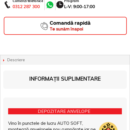
Comenzi telefonice
Program
0312 287 300
L-V: 9:00-17:00
Comandă rapidă
Te sunăm înapoi
Descriere
INFORMAȚII SUPLIMENTARE
DEPOZITARE ANVELOPE
Vino în punctele de lucru AUTO SOFT,
montează anvelopele nou cumpărate iar pe