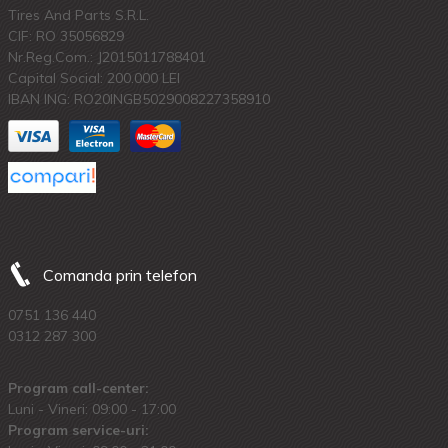
Tires And Parts S.R.L.
CIF: RO 35056829
Nr.Reg.Com.: J2015011788401
Capital Social: 200.000 LEI
IBAN ING: RO20INGB5029008227358910
Comanda prin telefon
0751 136 440
0312 287 300
Program call-center:
Luni - Vineri: 09:00 - 17:00
Program service-uri: