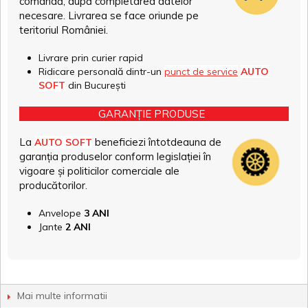
comandă, după completarea datelor
necesare. Livrarea se face oriunde pe
teritoriul României.
Livrare prin curier rapid
Ridicare personală dintr-un
punct de service
AUTO
SOFT
din București
GARANȚIE PRODUSE
La
beneficiezi întotdeauna de
AUTO SOFT
garanția produselor conform legislației în
vigoare și politicilor comerciale ale
producătorilor.
Anvelope
3 ANI
Jante
2 ANI
Mai multe informatii