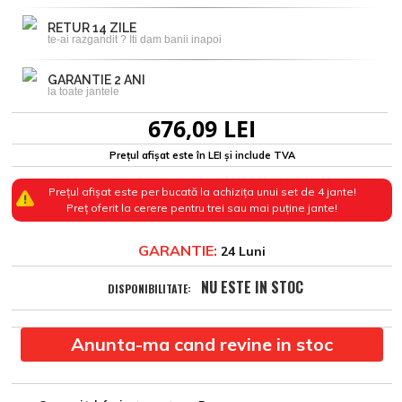
RETUR 14 ZILE
te-ai razgandit ? Iti dam banii inapoi
GARANTIE 2 ANI
la toate jantele
676,09 LEI
Prețul afișat este în LEI și include TVA
Prețul afișat este per bucată la achizița unui set de 4 jante!
Preț oferit la cerere pentru trei sau mai puține jante!
GARANTIE:
24 Luni
NU ESTE IN STOC
DISPONIBILITATE:
Anunta-ma cand revine in stoc