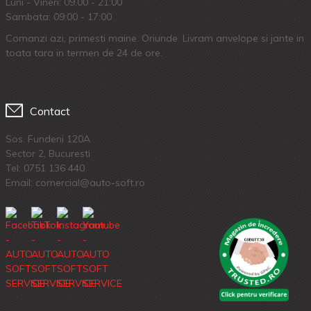
Luni - Vineri: 09.00 - 21:00
Sambata: 09:00 - 17:00
Comanzi azi, primesti maine. Oriunde. Livram anvelope si jante in
toata tara in termen de 24 de ore.
Contact
Sos. Fundeni 120A
Sector 2, Bucuresti
Tel:
0751 136 440
Email: comercial@auto-soft.ro