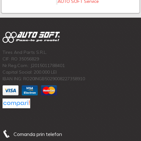
AUTO SOFT Service
Tires And Parts S.R.L.
CIF: RO 35056829
Nr.Reg.Com.: J2015011788401
Capital Social: 200.000 LEI
IBAN ING: RO20INGB5029008227358910
Comanda prin telefon