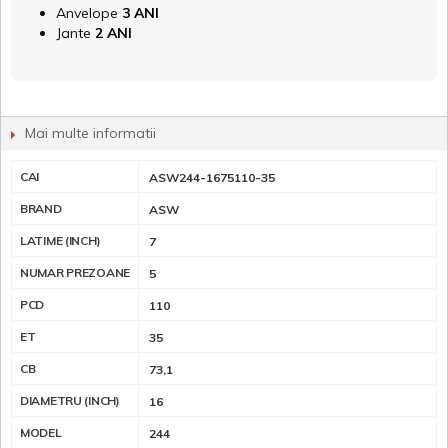
Anvelope
3 ANI
Jante
2 ANI
Mai multe informatii
CAI
ASW244-1675110-35
BRAND
ASW
LATIME (INCH)
7
NUMAR PREZOANE
5
PCD
110
ET
35
CB
73,1
DIAMETRU (INCH)
16
MODEL
244