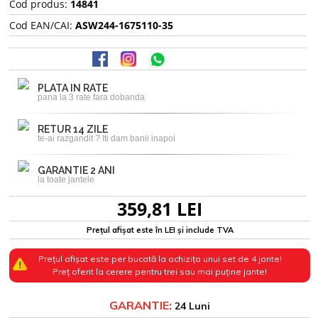
Cod produs:
14841
Cod EAN/CAI:
ASW244-1675110-35
PLATA IN RATE
pana la 3 rate fara dobanda
RETUR 14 ZILE
te-ai razgandit ? Iti dam banii inapoi
GARANTIE 2 ANI
la toate jantele
359,81 LEI
Prețul afișat este în LEI și include TVA
Prețul afișat este per bucată la achizița unui set de 4 jante!
Preț oferit la cerere pentru trei sau mai puține jante!
GARANTIE:
24 Luni