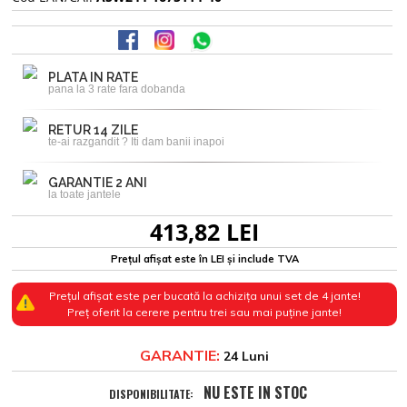
PLATA IN RATE
pana la 3 rate fara dobanda
RETUR 14 ZILE
te-ai razgandit ? Iti dam banii inapoi
GARANTIE 2 ANI
la toate jantele
413,82 LEI
Prețul afișat este în LEI și include TVA
Prețul afișat este per bucată la achizița unui set de 4 jante!
Preț oferit la cerere pentru trei sau mai puține jante!
GARANTIE:
24 Luni
NU ESTE IN STOC
DISPONIBILITATE: