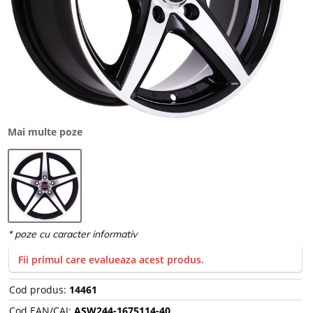
Mai multe poze
Fii primul care evalueaza acest produs.
Cod produs:
14461
Cod EAN/CAI:
ASW244-1675114-40