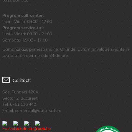
Program call-center:
Luni - Vineri: 09:00 - 17:00
Program service-uri:
Luni - Vineri: 09.00 - 21:00
Sambata: 09:00 - 17:00
Comanzi azi, primesti maine. Oriunde. Livram anvelope si jante in
toata tara in termen de 24 de ore.
Contact
Sos. Fundeni 120A
Sector 2, Bucuresti
Tel:
0751 136 440
Email: comercial@auto-soft.ro