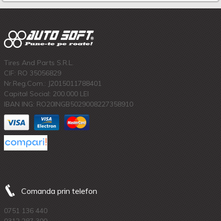
Tires And Parts S.R.L.
CIF: RO 35056829
Nr.Reg.Com.: J2015011788401
Capital Social: 200.000 LEI
IBAN ING: RO20INGB5029008227358910
Comanda prin telefon
0751 136 440
0312 287 300