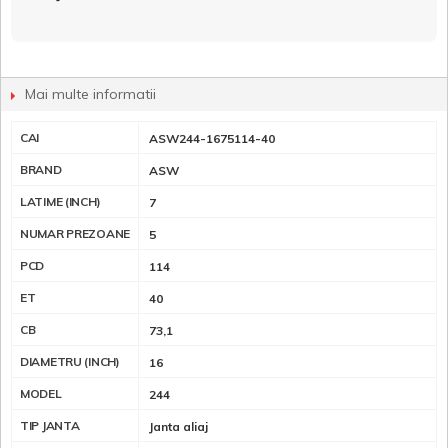
Mai multe informatii
CAI
ASW244-1675114-40
BRAND
ASW
LATIME (INCH)
7
NUMAR PREZOANE
5
PCD
114
ET
40
CB
73,1
DIAMETRU (INCH)
16
MODEL
244
TIP JANTA
Janta aliaj