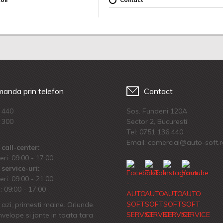
anda prin telefon
Contact
 440
Sos. Fundeni 120A
 300
Sector 2, Bucuresti
Tel:
0751 136 440
Email: comercial@auto-soft.
call-center:
eri: 09:00 - 17:00
service-uri:
eri: 09.00 - 21:00
 09:00 - 17:00
azi, primesti maine. Oriunde.
velope si jante in toata tara