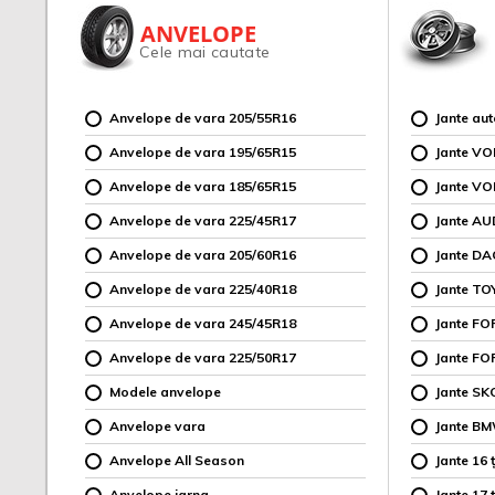
ANVELOPE
Cele mai cautate
Anvelope de vara 205/55R16
Jante au
Anvelope de vara 195/65R15
Jante V
Anvelope de vara 185/65R15
Jante V
Anvelope de vara 225/45R17
Jante AU
Anvelope de vara 205/60R16
Jante DA
Anvelope de vara 225/40R18
Jante TO
Anvelope de vara 245/45R18
Jante F
Anvelope de vara 225/50R17
Jante FO
Modele anvelope
Jante SK
Anvelope vara
Jante B
Anvelope All Season
Jante 16 ț
Anvelope iarna
Jante 17 ț