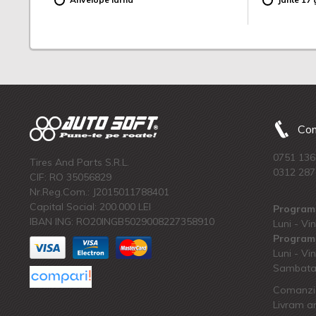
Com
0751 136
Tires And Parts S.R.L.
0312 287
CIF: RO 35056829
Nr.Reg.Com.: J2015011788401
Capital Social: 200.000 LEI
Program 
IBAN ING: RO20INGB5029008227358910
Luni - Vin
Program 
Luni - Vin
Sambata:
Comanzi 
Livram an