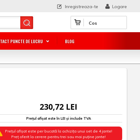
Inregistreaza-te
Logare
Cos
TACT PUNCTE DE LUCRU
BLOG
230,72 LEI
Prețul afișat este în LEI și include TVA
Prețul afișat este per bucată la achizița unui set de 4 jante!
Preț oferit la cerere pentru trei sau mai puține jante!