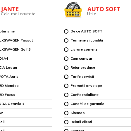
JANTE
AUTO SOFT
Cele mai cautate
Utile
toturisme
De ce AUTO SOFT
OLKSWAGEN Passat
Termene si conditii
OLKSWAGEN Golf 5
Livrare comenzi
DI A4
Cum cumpar
CIA Logan
Retur produse
YOTA Auris
Tarife servicii
ORD Mondeo
Promotii anvelope
RD Focus
Confidentialitate
ODA Octavia 1
Conditii de garantie
MW
Sitemap
oli
Relatii clienti
oli
Contact