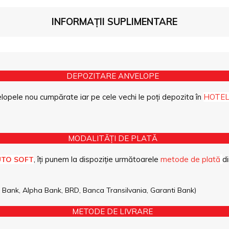
INFORMAȚII SUPLIMENTARE
DEPOZITARE ANVELOPE
opele nou cumpărate iar pe cele vechi le poți depozita în
HOTEL
MODALITĂȚI DE PLATĂ
, îți punem la dispoziție următoarele
metode de plată
di
UTO SOFT
pe Bank, Alpha Bank, BRD, Banca Transilvania, Garanti Bank)
METODE DE LIVRARE