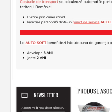
Costurile de transport
se calculează automat în parte
teritoriul României.
Livrare prin curier rapid
Ridicare personală dintr-un
punct de service
AUTO
La
beneficiezi întotdeauna de garanția pro
AUTO SOFT
Anvelope
3 ANI
Jante
2 ANI
PRODUSE ASOC
NEWSLETTER
Abonati-va la Newsletter-ul nostru: