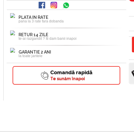
PLATA IN RATE
pana la 3 rate fara dobanda
RETUR 14 ZILE
te-ai razgandit ? Iti dam banii inapoi
GARANTIE 2 ANI
la toate jantele
Comandă rapidă
Te sunăm înapoi