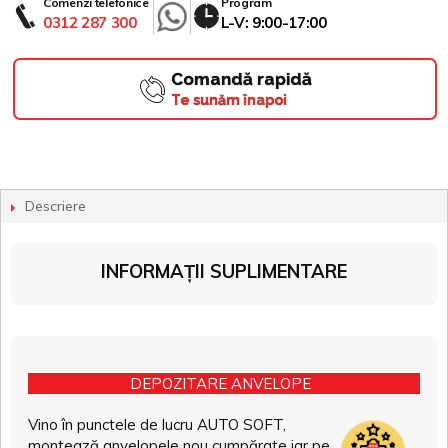
Comenzi telefonice
Program
0312 287 300
L-V: 9:00-17:00
Comandă rapidă
Te sunăm înapoi
Descriere
INFORMAȚII SUPLIMENTARE
DEPOZITARE ANVELOPE
Vino în punctele de lucru AUTO SOFT,
montează anvelopele nou cumpărate iar pe