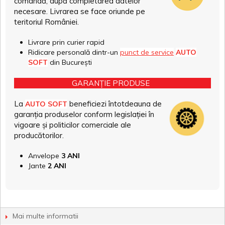
comandă, după completarea datelor
necesare. Livrarea se face oriunde pe
teritoriul României.
Livrare prin curier rapid
Ridicare personală dintr-un
punct de service
AUTO
SOFT
din București
GARANȚIE PRODUSE
La
beneficiezi întotdeauna de
AUTO SOFT
garanția produselor conform legislației în
vigoare și politicilor comerciale ale
producătorilor.
Anvelope
3 ANI
Jante
2 ANI
Mai multe informatii