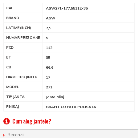
CAI
ASW271-177,55112-35
BRAND
ASW
LATIME (INCH)
7,5
NUMAR PREZOANE
5
PCD
112
ET
35
CB
66,6
DIAMETRU (INCH)
17
MODEL
271
TIP JANTA
Janta aliaj
FINISAJ
GRAFIT CU FATA POLISATA
Cum aleg jantele?
Recenzii