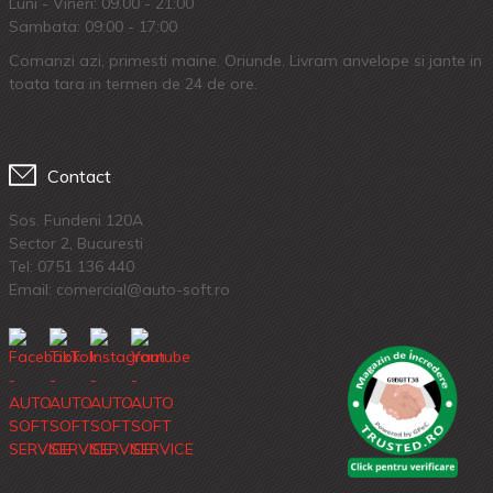
Luni - Vineri: 09.00 - 21:00
Sambata: 09:00 - 17:00
Comanzi azi, primesti maine. Oriunde. Livram anvelope si jante in
toata tara in termen de 24 de ore.
Contact
Sos. Fundeni 120A
Sector 2, Bucuresti
Tel:
0751 136 440
Email: comercial@auto-soft.ro