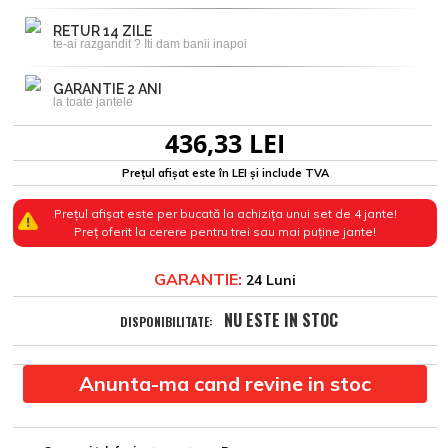
RETUR 14 ZILE
te-ai razgandit ? Iti dam banii inapoi
GARANTIE 2 ANI
la toate jantele
436,33 LEI
Prețul afișat este în LEI și include TVA
Prețul afișat este per bucată la achizița unui set de 4 jante!
Preț oferit la cerere pentru trei sau mai puține jante!
GARANTIE:
24 Luni
NU ESTE IN STOC
DISPONIBILITATE:
Anunta-ma cand revine in stoc