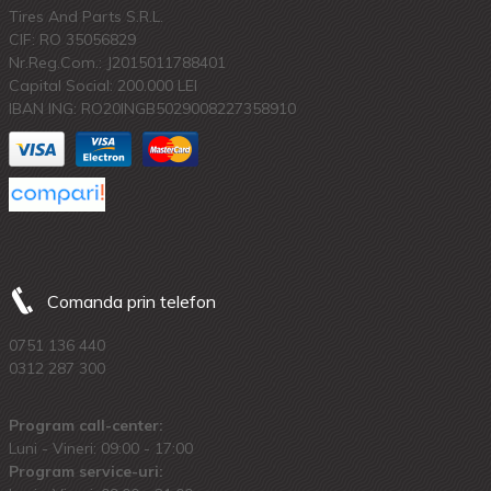
Tires And Parts S.R.L.
CIF: RO 35056829
Nr.Reg.Com.: J2015011788401
Capital Social: 200.000 LEI
IBAN ING: RO20INGB5029008227358910
Comanda prin telefon
0751 136 440
0312 287 300
Program call-center:
Luni - Vineri: 09:00 - 17:00
Program service-uri: