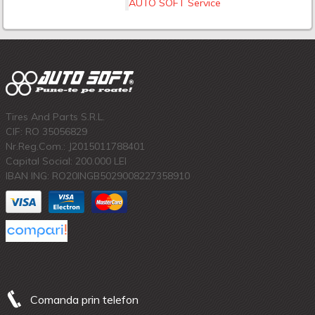
AUTO SOFT Service
Tires And Parts S.R.L.
CIF: RO 35056829
Nr.Reg.Com.: J2015011788401
Capital Social: 200.000 LEI
IBAN ING: RO20INGB5029008227358910
Comanda prin telefon