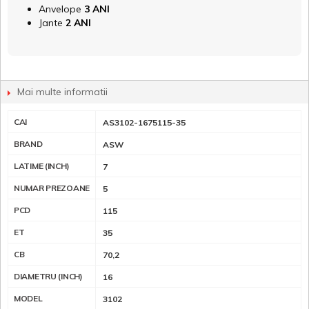
Anvelope
3 ANI
Jante
2 ANI
Mai multe informatii
CAI
AS3102-1675115-35
BRAND
ASW
LATIME (INCH)
7
NUMAR PREZOANE
5
PCD
115
ET
35
CB
70,2
DIAMETRU (INCH)
16
MODEL
3102