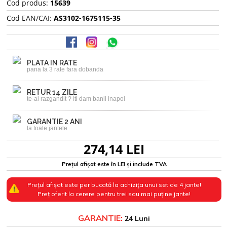
Cod produs:
15639
Cod EAN/CAI:
AS3102-1675115-35
PLATA IN RATE
pana la 3 rate fara dobanda
RETUR 14 ZILE
te-ai razgandit ? Iti dam banii inapoi
GARANTIE 2 ANI
la toate jantele
274,14 LEI
Prețul afișat este în LEI și include TVA
Prețul afișat este per bucată la achizița unui set de 4 jante!
Preț oferit la cerere pentru trei sau mai puține jante!
GARANTIE:
24 Luni