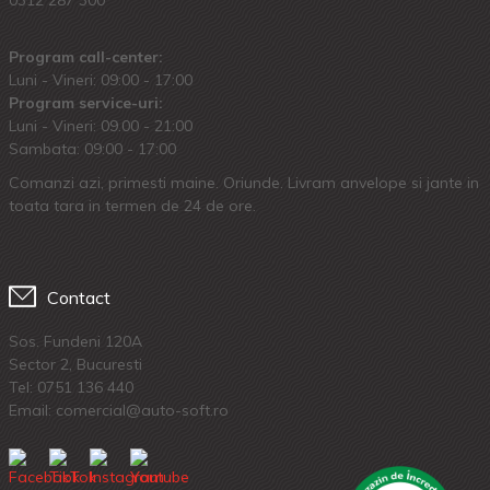
Program call-center:
Luni - Vineri: 09:00 - 17:00
Program service-uri:
Luni - Vineri: 09.00 - 21:00
Sambata: 09:00 - 17:00
Comanzi azi, primesti maine. Oriunde. Livram anvelope si jante in
toata tara in termen de 24 de ore.
Contact
Sos. Fundeni 120A
Sector 2, Bucuresti
Tel:
0751 136 440
Email: comercial@auto-soft.ro