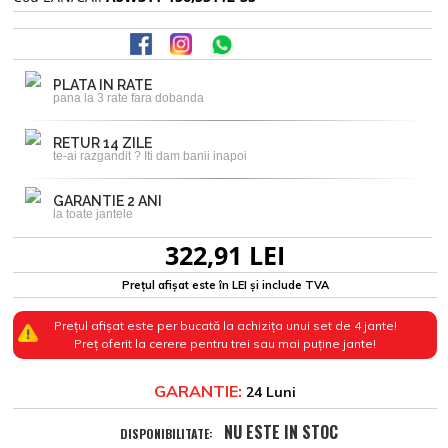
PLATA IN RATE
pana la 3 rate fara dobanda
RETUR 14 ZILE
te-ai razgandit ? Iti dam banii inapoi
GARANTIE 2 ANI
la toate jantele
322,91 LEI
Prețul afișat este în LEI și include TVA
Prețul afișat este per bucată la achizița unui set de 4 jante!
Preț oferit la cerere pentru trei sau mai puține jante!
GARANTIE:
24 Luni
NU ESTE IN STOC
DISPONIBILITATE: