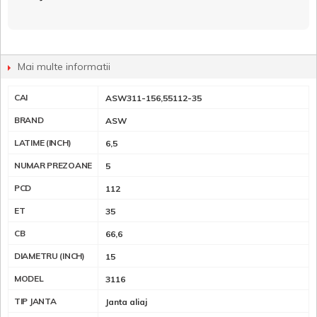
Mai multe informatii
CAI
ASW311-156,55112-35
BRAND
ASW
LATIME (INCH)
6,5
NUMAR PREZOANE
5
PCD
112
ET
35
CB
66,6
DIAMETRU (INCH)
15
MODEL
3116
TIP JANTA
Janta aliaj