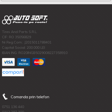
Tires And Parts S.R.L.
CIF: RO 35056829
Nr.Reg.Com.: J2015011788401
Capital Social: 200.000 LEI
IBAN ING: RO20INGB5029008227358910
Comanda prin telefon
0751 136 440
0312 287 300