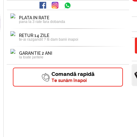
PLATA IN RATE
pana la 3 rate fara dobanda
RETUR 14 ZILE
te-ai razgandit ? Iti dam banii inapoi
GARANTIE 2 ANI
la toate jantele
Comandă rapidă
Te sunăm înapoi