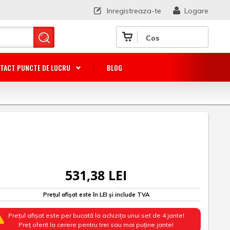
Inregistreaza-te
Logare
Cos
TACT PUNCTE DE LUCRU
BLOG
531,38 LEI
Prețul afișat este în LEI și include TVA
Prețul afișat este per bucată la achizița unui set de 4 jante!
Preț oferit la cerere pentru trei sau mai puține jante!