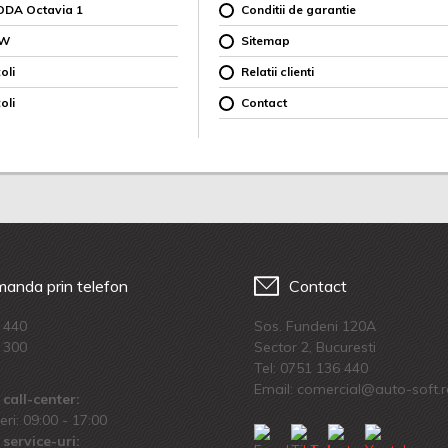
ODA Octavia 1
Conditii de garantie
MW
Sitemap
oli
Relatii clienti
oli
Contact
anda prin telefon
Contact
 440
Sos. Fundeni 120A
 300
Sector 2, Bucuresti
Tel:
0751 136 440
Email: comercial@auto-soft.
call-center:
eri: 09:00 - 17:00
service-uri: