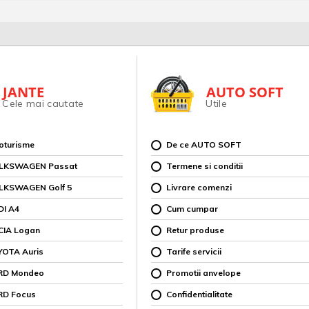
JANTE
AUTO SOFT
Cele mai cautate
Utile
toturisme
De ce AUTO SOFT
OLKSWAGEN Passat
Termene si conditii
OLKSWAGEN Golf 5
Livrare comenzi
DI A4
Cum cumpar
CIA Logan
Retur produse
YOTA Auris
Tarife servicii
ORD Mondeo
Promotii anvelope
RD Focus
Confidentialitate