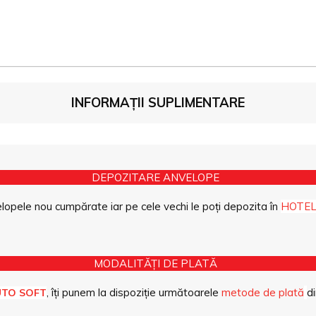
INFORMAȚII SUPLIMENTARE
DEPOZITARE ANVELOPE
opele nou cumpărate iar pe cele vechi le poți depozita în
HOTEL
MODALITĂȚI DE PLATĂ
, îți punem la dispoziție următoarele
metode de plată
di
UTO SOFT