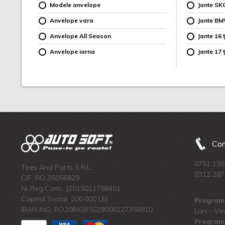
Modele anvelope
Jante SK
Anvelope vara
Jante B
Anvelope All Season
Jante 16 ț
Anvelope iarna
Jante 17 ț
Com
0751 136
Tires And Parts S.R.L.
0312 287
CIF: RO 35056829
Nr.Reg.Com.: J2015011788401
Capital Social: 200.000 LEI
Program 
IBAN ING: RO20INGB5029008227358910
Luni - Vin
Program 