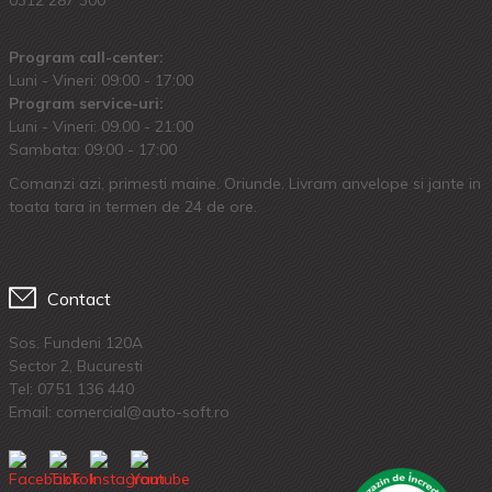
Program call-center:
Luni - Vineri: 09:00 - 17:00
Program service-uri:
Luni - Vineri: 09.00 - 21:00
Sambata: 09:00 - 17:00
Comanzi azi, primesti maine. Oriunde. Livram anvelope si jante in
toata tara in termen de 24 de ore.
Contact
Sos. Fundeni 120A
Sector 2, Bucuresti
Tel:
0751 136 440
Email: comercial@auto-soft.ro