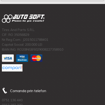
Tires And Parts S.R.L.
CIF: RO 35056829
Nr.Reg.Com.: J2015011788401
Capital Social: 200.000 LEI
IBAN ING: RO20INGB5029008227358910
Comanda prin telefon
0751 136 440
0312 287 300