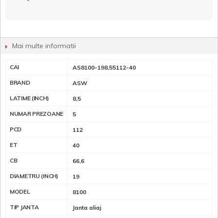
Mai multe informatii
CAI
AS8100-198,55112-40
BRAND
ASW
LATIME (INCH)
8,5
NUMAR PREZOANE
5
PCD
112
ET
40
CB
66,6
DIAMETRU (INCH)
19
MODEL
8100
TIP JANTA
Janta aliaj