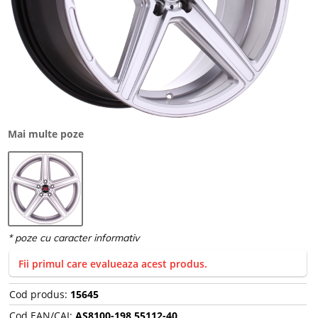
Mai multe poze
Fii primul care evalueaza acest produs.
Cod produs:
15645
Cod EAN/CAI:
AS8100-198,55112-40