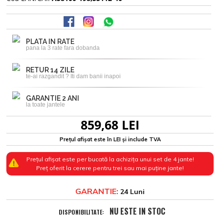
PLATA IN RATE
pana la 3 rate fara dobanda
RETUR 14 ZILE
te-ai razgandit ? Iti dam banii inapoi
GARANTIE 2 ANI
la toate jantele
859,68 LEI
Prețul afișat este în LEI și include TVA
Prețul afișat este per bucată la achizița unui set de 4 jante!
Preț oferit la cerere pentru trei sau mai puține jante!
GARANTIE:
24 Luni
NU ESTE IN STOC
DISPONIBILITATE: