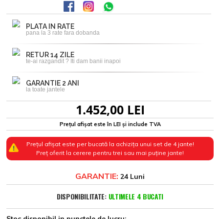
PLATA IN RATE
pana la 3 rate fara dobanda
RETUR 14 ZILE
te-ai razgandit ? Iti dam banii inapoi
GARANTIE 2 ANI
la toate jantele
1.452,00 LEI
Prețul afișat este în LEI și include TVA
Prețul afișat este per bucată la achizița unui set de 4 jante!
Preț oferit la cerere pentru trei sau mai puține jante!
GARANTIE:
24 Luni
DISPONIBILITATE:
ULTIMELE 4 BUCATI
Stoc disponibil in punctele de lucru: