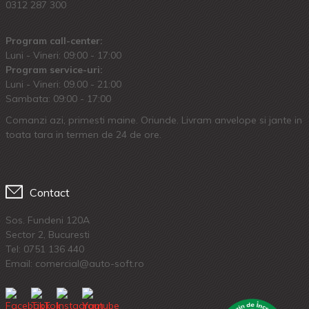
0312 287 300
Program call-center:
Luni - Vineri: 09:00 - 17:00
Program service-uri:
Luni - Vineri: 09.00 - 21:00
Sambata: 09:00 - 17:00
Comanzi azi, primesti maine. Oriunde. Livram anvelope si jante in
toata tara in termen de 24 de ore.
Contact
Sos. Fundeni 120A
Sector 2, Bucuresti
Tel:
0751 136 440
Email: comercial@auto-soft.ro