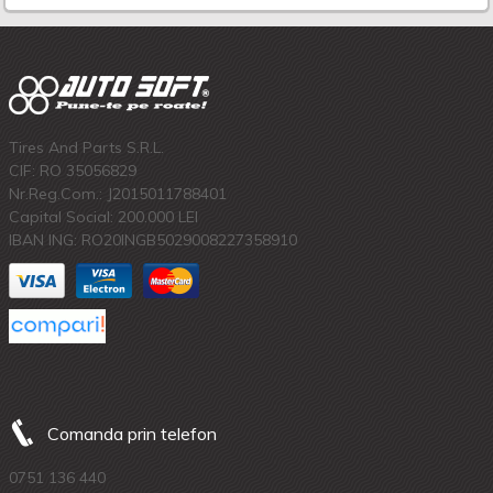
Tires And Parts S.R.L.
CIF: RO 35056829
Nr.Reg.Com.: J2015011788401
Capital Social: 200.000 LEI
IBAN ING: RO20INGB5029008227358910
Comanda prin telefon
0751 136 440