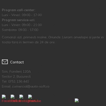
Program call-center:
Luni - Vineri: 09:00 - 17:00
Program service-uri:
Luni - Vineri: 09.00 - 21:00
Sambata: 09:00 - 17:00
Comanzi azi, primesti maine. Oriunde. Livram anvelope si jante in
toata tara in termen de 24 de ore.
Contact
Sos. Fundeni 120A
Sector 2, Bucuresti
Tel:
0751 136 440
Email: comercial@auto-soft.ro