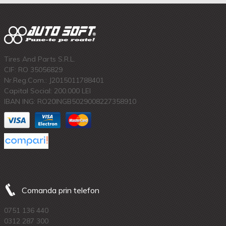
Tires And Parts S.R.L.
CIF: RO 35056829
Nr.Reg.Com.: J2015011788401
Capital Social: 200.000 LEI
IBAN ING: RO20INGB5029008227358910
Comanda prin telefon
0751 136 440
0312 287 300