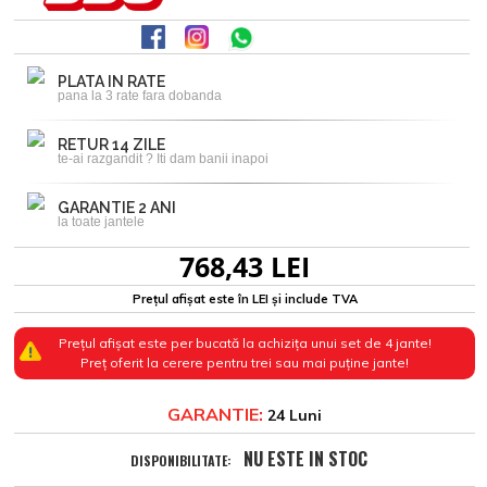
PLATA IN RATE
pana la 3 rate fara dobanda
RETUR 14 ZILE
te-ai razgandit ? Iti dam banii inapoi
GARANTIE 2 ANI
la toate jantele
768,43 LEI
Prețul afișat este în LEI și include TVA
Prețul afișat este per bucată la achizița unui set de 4 jante!
Preț oferit la cerere pentru trei sau mai puține jante!
GARANTIE:
24 Luni
NU ESTE IN STOC
DISPONIBILITATE: