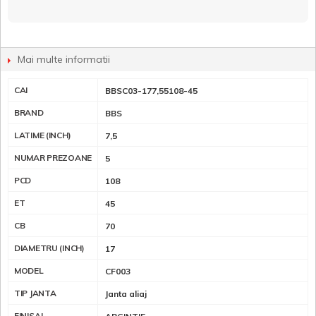
Mai multe informatii
CAI
BBSC03-177,55108-45
BRAND
BBS
LATIME (INCH)
7,5
NUMAR PREZOANE
5
PCD
108
ET
45
CB
70
DIAMETRU (INCH)
17
MODEL
CF003
TIP JANTA
Janta aliaj
FINISAJ