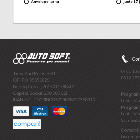
Anvelope iarna
Jante 17 ț
Com
0751 136
Tires And Parts S.R.L.
0312 287
CIF: RO 35056829
Nr.Reg.Com.: J2015011788401
Capital Social: 200.000 LEI
Program 
IBAN ING: RO20INGB5029008227358910
Luni - Vin
Program 
Luni - Vin
Sambata:
Comanzi 
Livram an