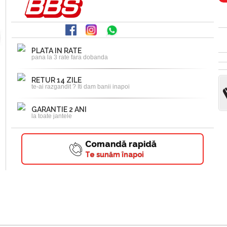
PLATA IN RATE
pana la 3 rate fara dobanda
RETUR 14 ZILE
te-ai razgandit ? Iti dam banii inapoi
GARANTIE 2 ANI
la toate jantele
Comandă rapidă
Te sunăm înapoi