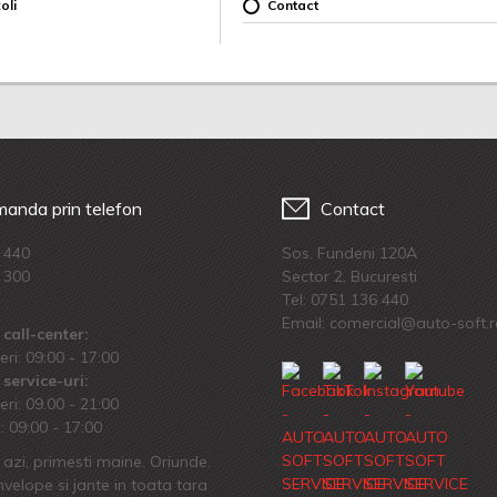
oli
Contact
anda prin telefon
Contact
 440
Sos. Fundeni 120A
 300
Sector 2, Bucuresti
Tel:
0751 136 440
Email: comercial@auto-soft.
call-center:
eri: 09:00 - 17:00
service-uri:
eri: 09.00 - 21:00
 09:00 - 17:00
azi, primesti maine. Oriunde.
velope si jante in toata tara