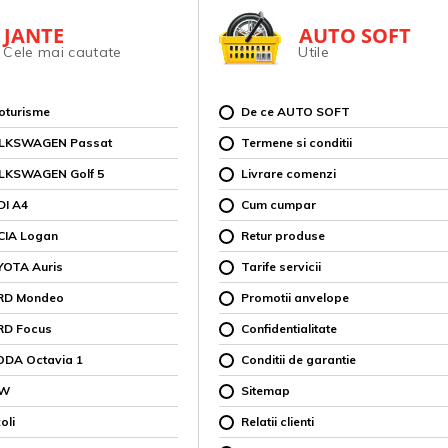
JANTE
AUTO SOFT
Cele mai cautate
Utile
toturisme
De ce AUTO SOFT
OLKSWAGEN Passat
Termene si conditii
OLKSWAGEN Golf 5
Livrare comenzi
DI A4
Cum cumpar
CIA Logan
Retur produse
YOTA Auris
Tarife servicii
ORD Mondeo
Promotii anvelope
RD Focus
Confidentialitate
ODA Octavia 1
Conditii de garantie
MW
Sitemap
oli
Relatii clienti