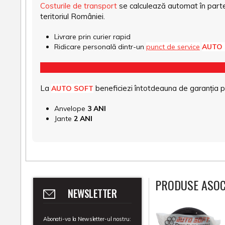
Costurile de transport
se calculează automat în parte
teritoriul României.
Livrare prin curier rapid
Ridicare personală dintr-un
punct de service
AUTO
La
beneficiezi întotdeauna de garanția pro
AUTO SOFT
Anvelope
3 ANI
Jante
2 ANI
PRODUSE ASOC
NEWSLETTER
Abonati-va la Newsletter-ul nostru: