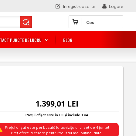
Inregistreaza-te
Logare
Cos
TACT PUNCTE DE LUCRU
BLOG
1.399,01 LEI
Prețul afișat este în LEI și include TVA
Prețul afișat este per bucată la achizița unui set de 4 jante!
Preț oferit la cerere pentru trei sau mai puține jante!