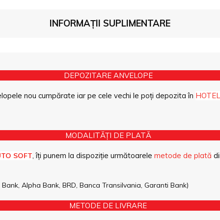
INFORMAȚII SUPLIMENTARE
DEPOZITARE ANVELOPE
opele nou cumpărate iar pe cele vechi le poți depozita în
HOTEL
MODALITĂȚI DE PLATĂ
, îți punem la dispoziție următoarele
metode de plată
di
UTO SOFT
pe Bank, Alpha Bank, BRD, Banca Transilvania, Garanti Bank)
METODE DE LIVRARE