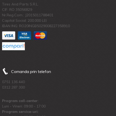
Tires And Parts S.R.L.
CIF: RO 35056829
Nr.Reg.Com.: J2015011788401
Capital Social: 200.000 LEI
IBAN ING: RO20INGB5029008227358910
Comanda prin telefon
0751 136 440
0312 287 300
Program call-center:
Luni - Vineri: 09:00 - 17:00
Program service-uri: