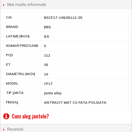
Mai multe informatii
CAI
BSCF17-198,55112-35
BRAND
BBS
LATIME (INCH)
8,5
NUMAR PREZOANE
5
PCD
112
ET
35
DIAMETRU (INCH)
19
MODEL
CF17
TIP JANTA
Janta aliaj
FINISAJ
ANTRACIT MAT CU FATA POLISATA
Cum aleg jantele?
Recenzii