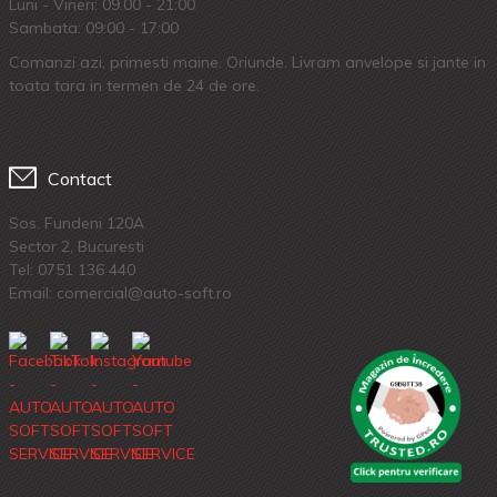
Luni - Vineri: 09.00 - 21:00
Sambata: 09:00 - 17:00
Comanzi azi, primesti maine. Oriunde. Livram anvelope si jante in
toata tara in termen de 24 de ore.
Contact
Sos. Fundeni 120A
Sector 2, Bucuresti
Tel:
0751 136 440
Email: comercial@auto-soft.ro