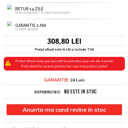
RETUR 14 ZILE
te-ai razgandit ? Iti dam banii inapoi
GARANTIE 2 ANI
la toate jantele
308,80 LEI
Prețul afișat este în LEI și include TVA
Prețul afișat este per bucată la achizița unui set de 4 jante!
Preț oferit la cerere pentru trei sau mai puține jante!
GARANTIE:
24 Luni
NU ESTE IN STOC
DISPONIBILITATE:
Anunta-ma cand revine in stoc