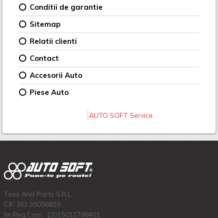
Conditii de garantie
Sitemap
Relatii clienti
Contact
Accesorii Auto
Piese Auto
AUTO SOFT Service
Tires And Parts S.R.L.
CIF: RO 35056829
Nr.Reg.Com.: J2015011788401