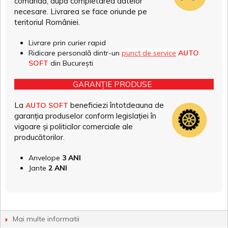
comandă, după completarea datelor
necesare. Livrarea se face oriunde pe
teritoriul României.
Livrare prin curier rapid
Ridicare personală dintr-un
punct de service
AUTO
SOFT
din București
GARANȚIE PRODUSE
La
beneficiezi întotdeauna de
AUTO SOFT
garanția produselor conform legislației în
vigoare și politicilor comerciale ale
producătorilor.
Anvelope
3 ANI
Jante
2 ANI
Mai multe informatii