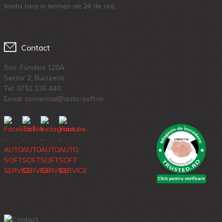
toata tara in termen de 24 de ore.
Contact
Sos. Fundeni 120A
Sector 2, Bucuresti
Tel:
0751 136 440
Email: comercial@auto-soft.ro