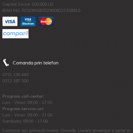
Capital Social: 200.000 LEI
IBAN ING: RO20INGB5029008227358910
Comanda prin telefon
0751 136 440
0312 287 300
Program call-center:
Luni - Vineri: 09:00 - 17:00
Program service-uri:
Luni - Vineri: 09.00 - 21:00
Sambata: 09:00 - 17:00
Comanzi azi, primesti maine. Oriunde. Livram anvelope si jante in