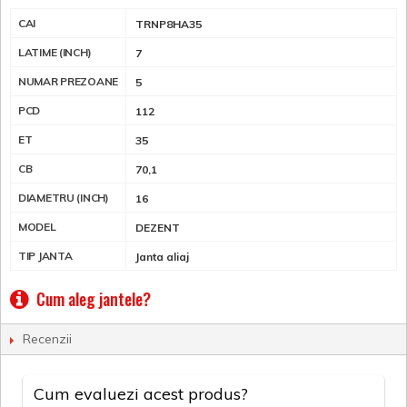
CAI
TRNP8HA35
LATIME (INCH)
7
NUMAR PREZOANE
5
PCD
112
ET
35
CB
70,1
DIAMETRU (INCH)
16
MODEL
DEZENT
TIP JANTA
Janta aliaj
Cum aleg jantele?
Recenzii
Cum evaluezi acest produs?