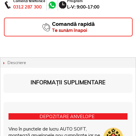
Comenzi telefonice
Program
0312 287 300
L-V: 9:00-17:00
Comandă rapidă
Te sunăm înapoi
Descriere
INFORMAȚII SUPLIMENTARE
DEPOZITARE ANVELOPE
Vino în punctele de lucru AUTO SOFT,
montează anvelopele nou cumpărate iar pe