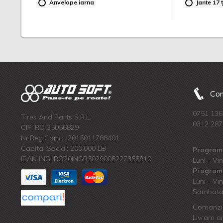
Anvelope iarna
Jante 17 ț
Com
0751 136
Tires And Parts S.R.L.
0312 287
CIF: RO 35056829
Nr.Reg.Com.: J2015011788401
Capital Social: 200.000 LEI
Program 
IBAN ING: RO20INGB5029008227358910
Luni - Vin
Program 
Luni - Vin
Sambata:
Comanzi 
Livram an