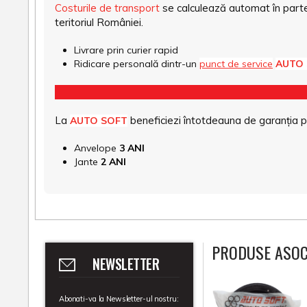
Costurile de transport
se calculează automat în parte
teritoriul României.
Livrare prin curier rapid
Ridicare personală dintr-un
punct de service
AUTO
La
beneficiezi întotdeauna de garanția pro
AUTO SOFT
Anvelope
3 ANI
Jante
2 ANI
PRODUSE ASOC
NEWSLETTER
Abonati-va la Newsletter-ul nostru: