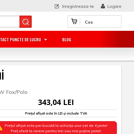
Inregistreaza-te
Logare
Cos
TACT PUNCTE DE LUCRU
BLOG
i
VW Fox/Polo
343,04 LEI
Prețul afișat este în LEI și include TVA
Prețul afișat este per bucată la achizița unui set de 4 jante!
Preț oferit la cerere pentru trei sau mai puține jante!