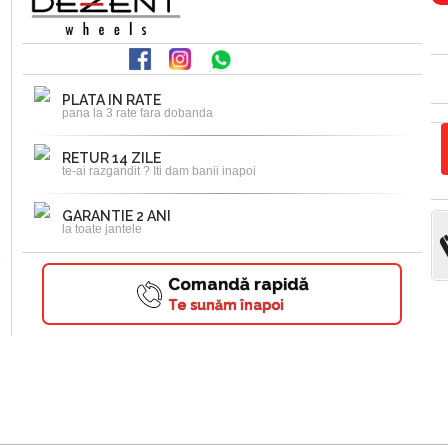
PLATA IN RATE
pana la 3 rate fara dobanda
RETUR 14 ZILE
te-ai razgandit ? Iti dam banii inapoi
GARANTIE 2 ANI
la toate jantele
Comandă rapidă
Te sunăm înapoi