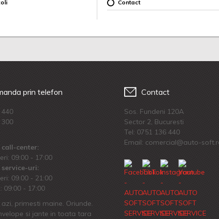
oli
Contact
anda prin telefon
Contact
 440
Sos. Fundeni 120A
 300
Sector 2, Bucuresti
Tel:
0751 136 440
Email: comercial@auto-soft.
call-center:
eri: 09:00 - 17:00
service-uri:
eri: 09.00 - 21:00
 09:00 - 17:00
azi, primesti maine. Oriunde.
velope si jante in toata tara