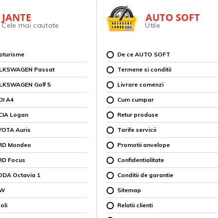
JANTE
AUTO SOFT
Cele mai cautate
Utile
toturisme
De ce AUTO SOFT
OLKSWAGEN Passat
Termene si conditii
OLKSWAGEN Golf 5
Livrare comenzi
DI A4
Cum cumpar
CIA Logan
Retur produse
YOTA Auris
Tarife servicii
ORD Mondeo
Promotii anvelope
RD Focus
Confidentialitate
ODA Octavia 1
Conditii de garantie
MW
Sitemap
oli
Relatii clienti