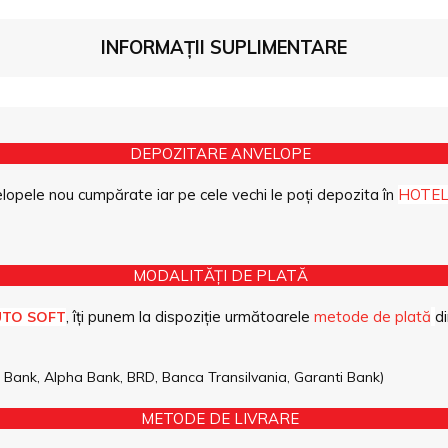
INFORMAȚII SUPLIMENTARE
DEPOZITARE ANVELOPE
opele nou cumpărate iar pe cele vechi le poți depozita în
HOTEL
MODALITĂȚI DE PLATĂ
, îți punem la dispoziție următoarele
metode de plată
di
UTO SOFT
pe Bank, Alpha Bank, BRD, Banca Transilvania, Garanti Bank)
METODE DE LIVRARE