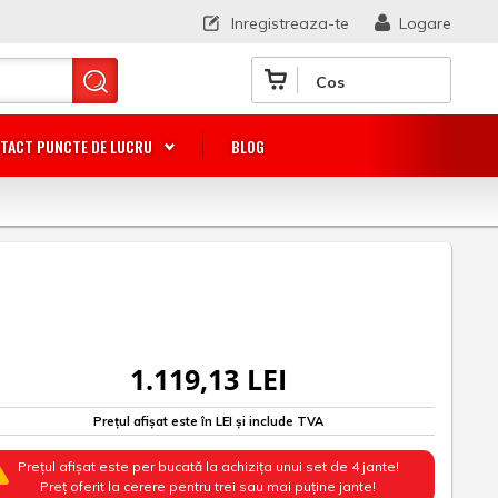
Inregistreaza-te
Logare
Cos
TACT PUNCTE DE LUCRU
BLOG
1.119,13 LEI
Prețul afișat este în LEI și include TVA
Prețul afișat este per bucată la achizița unui set de 4 jante!
Preț oferit la cerere pentru trei sau mai puține jante!