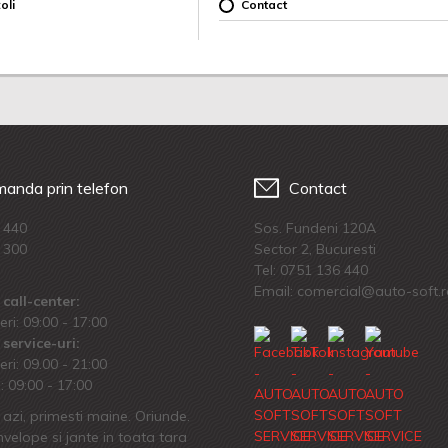
oli
Contact
anda prin telefon
Contact
 440
Sos. Fundeni 120A
 300
Sector 2, Bucuresti
Tel:
0751 136 440
Email: comercial@auto-soft.
call-center:
eri: 09:00 - 17:00
service-uri:
eri: 09.00 - 21:00
 09:00 - 17:00
azi, primesti maine. Oriunde.
velope si jante in toata tara