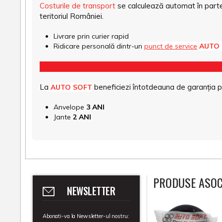
Costurile de transport
se calculează automat în parte
teritoriul României.
Livrare prin curier rapid
Ridicare personală dintr-un
punct de service
AUTO
La
beneficiezi întotdeauna de garanția pro
AUTO SOFT
Anvelope
3 ANI
Jante
2 ANI
PRODUSE ASOC
NEWSLETTER
Abonati-va la Newsletter-ul nostru: