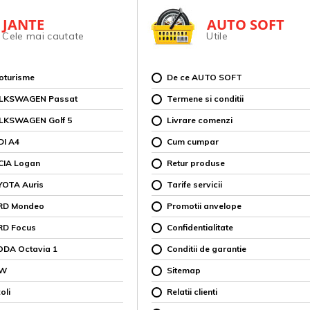
JANTE
AUTO SOFT
Cele mai cautate
Utile
toturisme
De ce AUTO SOFT
OLKSWAGEN Passat
Termene si conditii
OLKSWAGEN Golf 5
Livrare comenzi
DI A4
Cum cumpar
CIA Logan
Retur produse
YOTA Auris
Tarife servicii
ORD Mondeo
Promotii anvelope
RD Focus
Confidentialitate
ODA Octavia 1
Conditii de garantie
MW
Sitemap
oli
Relatii clienti