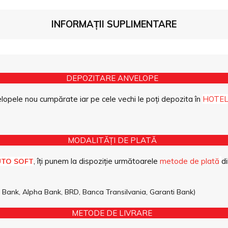
INFORMAȚII SUPLIMENTARE
DEPOZITARE ANVELOPE
opele nou cumpărate iar pe cele vechi le poți depozita în
HOTEL
MODALITĂȚI DE PLATĂ
, îți punem la dispoziție următoarele
metode de plată
di
UTO SOFT
pe Bank, Alpha Bank, BRD, Banca Transilvania, Garanti Bank)
METODE DE LIVRARE