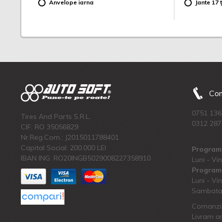
Anvelope iarna
Jante 17 ț
Com
0751 136
Tires And Parts S.R.L.
0312 287
CIF: RO 35056829
Nr.Reg.Com.: J2015011788401
Capital Social: 200.000 LEI
Program 
IBAN ING: RO20INGB5029008227358910
Luni - Vin
Program 
Luni - Vin
Sambata:
Comanzi 
Livram an