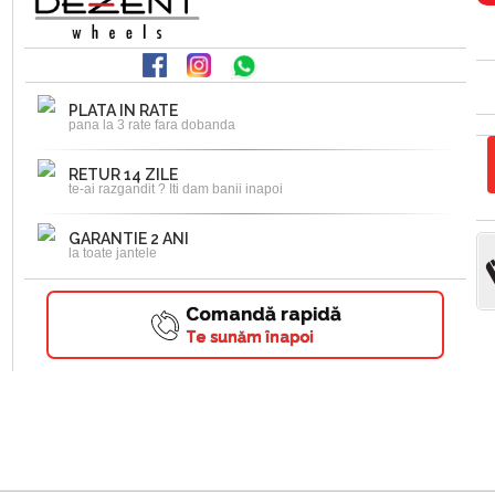
PLATA IN RATE
pana la 3 rate fara dobanda
RETUR 14 ZILE
te-ai razgandit ? Iti dam banii inapoi
GARANTIE 2 ANI
la toate jantele
Comandă rapidă
Te sunăm înapoi