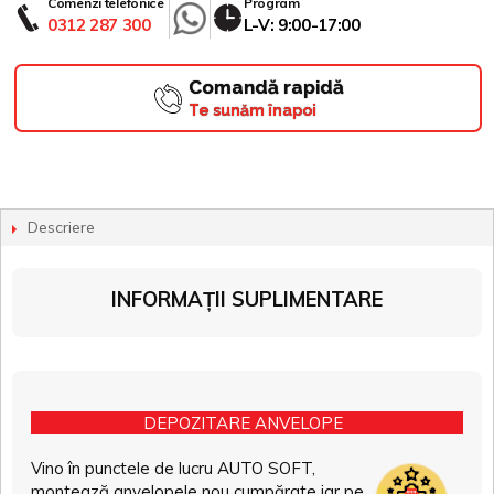
Comenzi telefonice
Program
0312 287 300
L-V: 9:00-17:00
Comandă rapidă
Te sunăm înapoi
Descriere
INFORMAȚII SUPLIMENTARE
DEPOZITARE ANVELOPE
Vino în punctele de lucru AUTO SOFT,
montează anvelopele nou cumpărate iar pe