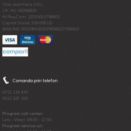
Tires And Parts S.R.L.
CIF: RO 35056829
Nr.Reg.Com.: J2015011788401
Capital Social: 200.000 LEI
IBAN ING: RO20INGB5029008227358910
Comanda prin telefon
0751 136 440
0312 287 300
Program call-center:
Luni - Vineri: 09:00 - 17:00
Program service-uri: