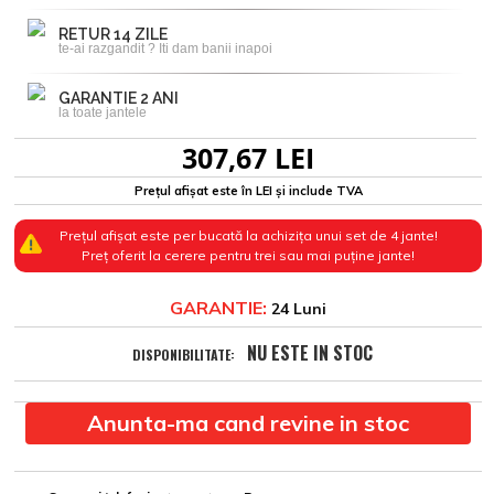
RETUR 14 ZILE
te-ai razgandit ? Iti dam banii inapoi
GARANTIE 2 ANI
la toate jantele
307,67 LEI
Prețul afișat este în LEI și include TVA
Prețul afișat este per bucată la achizița unui set de 4 jante!
Preț oferit la cerere pentru trei sau mai puține jante!
GARANTIE:
24 Luni
NU ESTE IN STOC
DISPONIBILITATE:
Anunta-ma cand revine in stoc