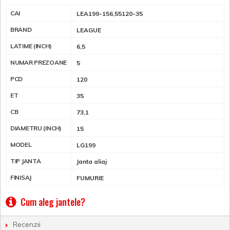
CAI
LEA199-156,55120-35
BRAND
LEAGUE
LATIME (INCH)
6,5
NUMAR PREZOANE
5
PCD
120
ET
35
CB
73,1
DIAMETRU (INCH)
15
MODEL
LG199
TIP JANTA
Janta aliaj
FINISAJ
FUMURIE
Cum aleg jantele?
Recenzii