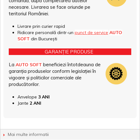
comandă, după completarea datelor
necesare. Livrarea se face oriunde pe
teritoriul României.
Livrare prin curier rapid
Ridicare personală dintr-un
punct de service
AUTO
SOFT
din București
GARANȚIE PRODUSE
La
beneficiezi întotdeauna de
AUTO SOFT
garanția produselor conform legislației în
vigoare și politicilor comerciale ale
producătorilor.
Anvelope
3 ANI
Jante
2 ANI
Mai multe informatii