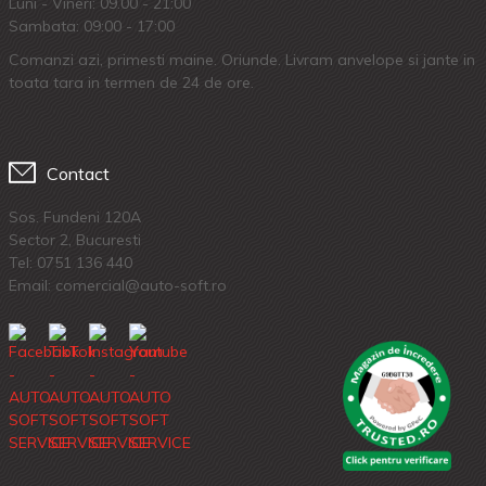
Luni - Vineri: 09.00 - 21:00
Sambata: 09:00 - 17:00
Comanzi azi, primesti maine. Oriunde. Livram anvelope si jante in
toata tara in termen de 24 de ore.
Contact
Sos. Fundeni 120A
Sector 2, Bucuresti
Tel:
0751 136 440
Email: comercial@auto-soft.ro